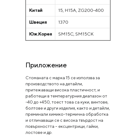
Китай
15, H15A, ZG200-400
Швеция
1370
Юж.Корея
SM15C, SM15CK
Приложение
Стоманата с марка 15 се използва за
производството на детайли,
притежаващи висока пластичност, и
работещи в температурния диапазон от
-40 до +450, тоест това са куки, винтове,
болтове и други изделия, както и детайли,
преминали химико-термична обработка
и отличаващи се с висока твърдост на
повърхността – ексцентрици, гайки,
лостове и др.