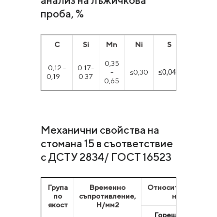
анализ на лъжичкова
проба, %
С
Si
Mn
Ni
S
P
0,35
0,12 -
0.17-
-
≤0,30
≤0,040
≤0,035
0,19
0.37
0,65
Механични свойства на
стомана 15 в съответствие
с ДСТУ 2834/ ГОСТ 16523
Група
Временно
Относително удълж
по
съпротивление,
не по-малко
якост
Н/мм2
Горещо-
С