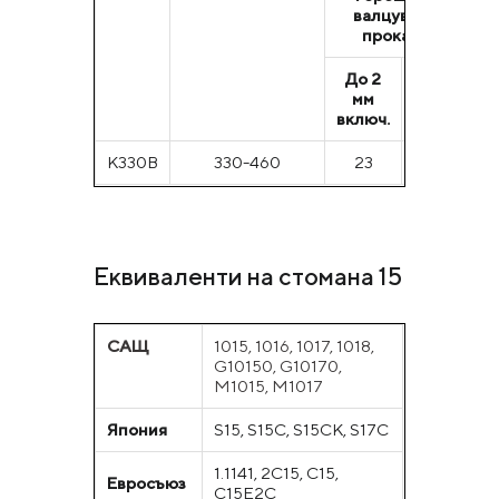
валцуван
в
прокат
До 2
Над
До
мм
2
м
включ.
мм
вкл
К330В
330-460
23
24
2
Еквиваленти на стомана 15
САЩ
1015, 1016, 1017, 1018,
G10150, G10170,
M1015, M1017
Япония
S15, S15C, S15CK, S17C
1.1141, 2C15, C15,
Евросъюз
C15E2C