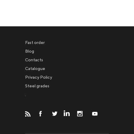
Fast order
Blog
Contacts
Catalogue
Privacy Policy
Новости
Steel grades
.
Инвесторам
СМИ о нас