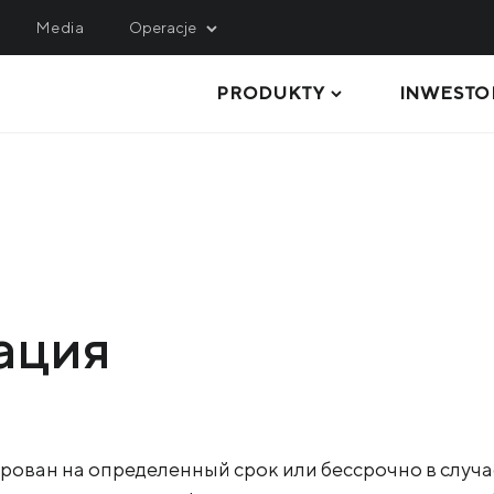
Media
Operacje
PRODUKTY
INWESTO
INING
SERVICE, LOGISTICS 
ENGINEERING
hulets Iron Ore
Metinvest M&R
rthern Iron Ore
BLACHY GRUBE
Metinvest-KMRP
ntral Iron Ore
RURY I PROFILE
Metinvest-Shipping
ited Coal Company
KRĘGI STALOWE
Metinvest Digital
ация
BLACHY STALOWE
Metinvest Business Serv
Метінвест Січсталь
PRODUKTY DŁUGIE
SUROWCE I PÓŁWYROBY
ован на определенный срок или бессрочно в случа
WYROBY KOKSOWNICZE