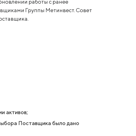
бновлении работы с ранее
вщиками Группы Метинвест. Совет
оставщика.
и активов;
 выбора Поставщика было дано