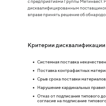
Zaporizhstal JV
с предприятиями Группы Метинвест. 
Zamów produkty
дисквалифицированным поставщиком 
Метинвест-Ресурс
вправе принять решение об обнарод
Unisteel
Kamet Steel
Metinvest Tubular Iași
Критерии дисквалификации
Системная поставка некачественн
Поставка контрафактных матери
Срыв срока поставки материалов,
Нарушение кардинальных правил 
Отказ от подписания типового до
согласие на подписание типового