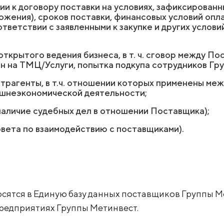
и к договору поставки на условиях, зафиксированн
ожения), сроков поставки, финансовых условий опл
тветствии с заявленными к закупке и других услови
ткрытого ведения бизнеса, в т. ч. сговор между П
 на ТМЦ/Услуги, попытка подкупа сотрудников Гр
агенты, в т.ч. отношении которых применены меж
ешнеэкономической деятельности;
. наличие судебных дел в отношении Поставщика);
вета по взаимодействию с поставщиками).
сятся в Единую базу данных поставщиков Группы М
предприятиях Группы Метинвест.