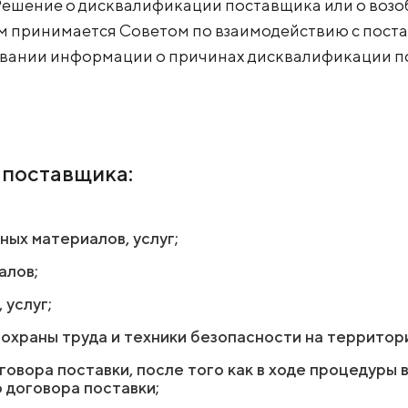
Решение о дисквалификации поставщика или о возо
принимается Советом по взаимодействию с поста
USŁUGI
овании информации о причинах дисквалификации п
DOWNLOADS
 поставщика:
ых материалов, услуг;
алов;
 услуг;
охраны труда и техники безопасности на территори
говора поставки, после того как в ходе процедуры
 договора поставки;