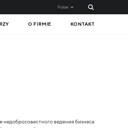
Polski
RZY
O FIRMIE
KONTAKT
AND
SALES
Metinvest SMC
Metinvest International SA
Metinvest Polska
ice
е недобросовестного ведения бизнеса