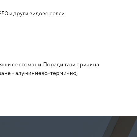
Р50 и други видове релси.
рящи се стомани. Поради тази причина
яване – алуминиево-термично,