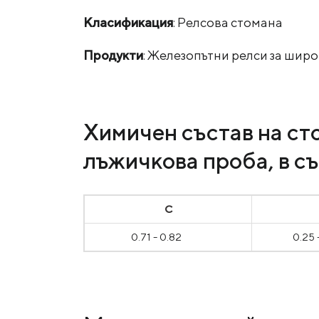
Класификация
: Релсова стомана
Продукти
: Железопътни релси за широк
Химичен състав на сто
лъжичкова проба, в с
С
0.71 - 0.82
0.25