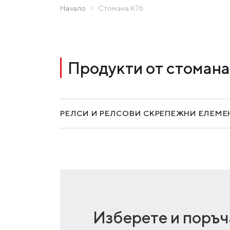
Zaporizhstal JV
Начало
Стомана К76
Създаване на бърза заявка
Метинвест-Ресурс
Unisteel
Kamet Steel
Продукти от стомана
Metinvest Tubular Iași
РЕЛСИ И РЕЛСОВИ СКРЕПЕЖНИ ЕЛЕМЕ
Изберете и поръч