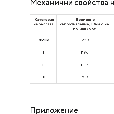
Механични свойства н
Категория
Временно
на релсата
съпротивление, Н/мм2, не
по-малко от
Висша
1290
I
1196
II
1137
III
900
Приложение