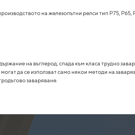
производството на железопътни релси тип Р75, Р65, 
държание на въглерод, спада към класа трудно зава
 могат да се използват само някои методи на завар
тродъгово заваряване.