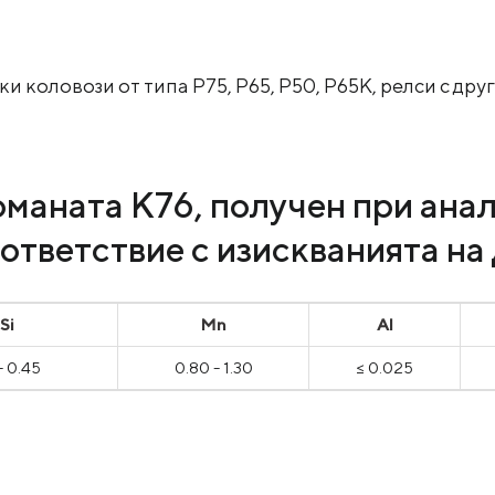
и коловози от типа Р75, Р65, Р50, Р65К, релси с др
маната К76, получен при анал
ъответствие с изискванията на
Si
Mn
Al
 - 0.45
0.80 - 1.30
≤ 0.025