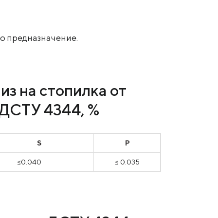
уго предназначение.
из на стопилка от
 ДСТУ 4344, %
S
P
≤0.040
≤ 0.035