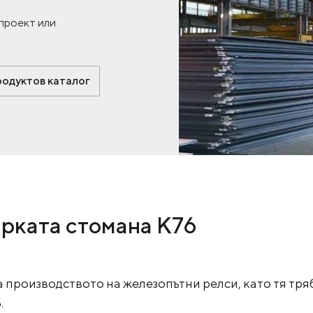
проект или
родуктов каталог
арката стомана К76
 производството на железопътни релси, като тя тря
.