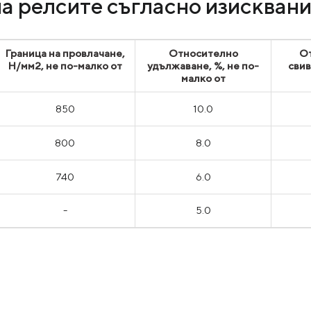
а релсите съгласно изискван
Граница на провлачане,
Относително
О
Н/мм2, не по-малко от
удължаване, %, не по-
свив
малко от
850
10.0
800
8.0
740
6.0
-
5.0