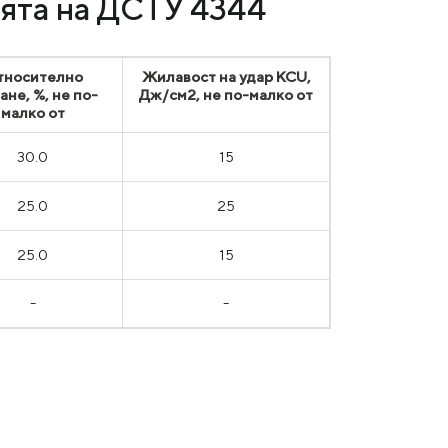
ията на ДСТУ 4344
тносително
Жилавост на удар KCU,
ане, %, не по-
Дж/см2, не по-малко от
малко от
30.0
15
25.0
25
25.0
15
-
-