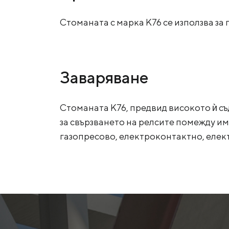
Стоманата с марка К76 се използва за 
Заваряване
Стоманата К76, предвид високото ѝ съ
за свързването на релсите помежду им
газопресово, електроконтактно, елек