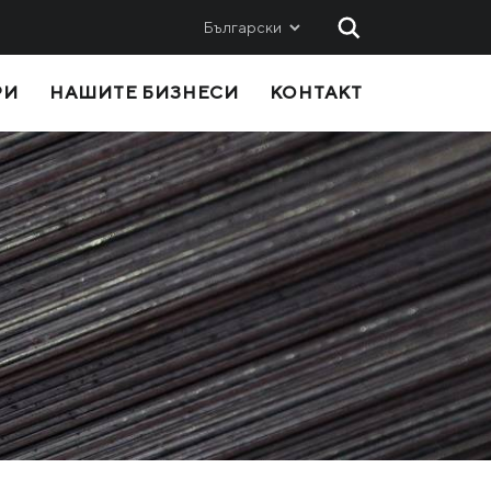
Български
РИ
НАШИТЕ БИЗНЕСИ
КОНТАКТ
AND
SALES
Metinvest SMC
Metinvest International SA
Metinvest Polska
ice