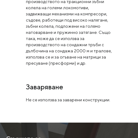
производството на тракционни зъбни
колела на големи локомотиви,
задвижващи механизми на компресори,
съдове, работещи под високо налягане,
зъбни колела, подложени на голямо
натоварване и пружинно затягане. Също
така, може да се използва за
производството на сондажни тръби с
дълбочина на сондажа 2000 м и тралове,
използва се и за огъване на матрици за
пресуване (пресформи) и др.
Заваряване
Не се използва за заварени конструкции.