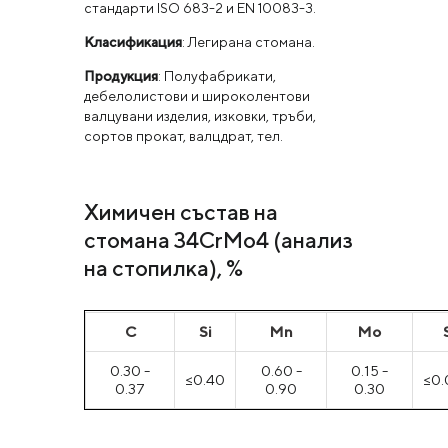
стандарти ISO 683-2 и EN 10083-3.
Класификация
: Легирана стомана.
Продукция
: Полуфабрикати,
дебелолистови и широколентови
валцувани изделия, изковки, тръби,
сортов прокат, валцдрат, тел.
Химичен състав на
стомана 34CrMo4 (анализ
на стопилка), %
С
Si
Mn
Mo
0.30 -
0.60 -
0.15 -
≤0.40
≤0.
0.37
0.90
0.30