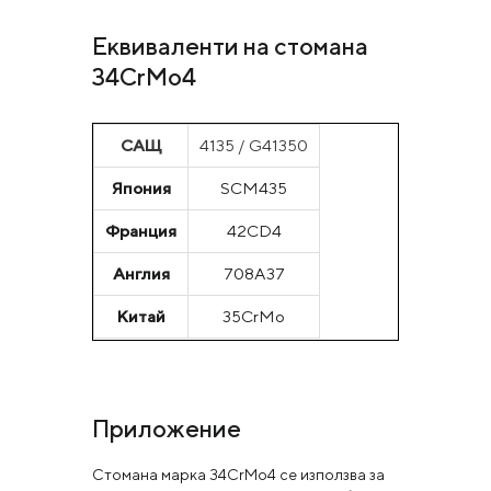
Еквиваленти на стомана
34CrMo4
САЩ
4135 / G41350
Япония
SCM435
Франция
42CD4
Англия
708A37
Китай
35CrMo
Приложение
Стомана марка 34CrMo4 се използва за