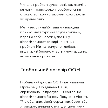
Чимало проблем сучасності, такі як зміна
клімату і транскордонне забруднення,
стосуються кожної людини і охоплюють
усі країни світу.
Метінвест, як найбільша міжнародна
гірничо-металургійна група компаній,
бере на себе належну частину
відповідальності за вирішення цих
проблем. Ми підтримуємо глобальні
ініціативи й беремо участь у міжнародних
екологічних проектах.
Глобальний договір ООН
Глобальний договір ООН – це ініціатива
Організації Об'єднаних Націй,
спрямована на просування соціально
відповідального бізнесу. Документ містить
17 глобальних цілей, серед яких боротьба
з голодом, змінами клімату, епідемічними