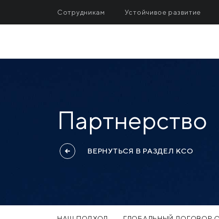
Сотрудникам
Устойчивое развитие
МЕТАЛЛУРГИЯ
Д
МК «Азовсталь»
Ин
ПРОДУКЦИЯ
ММК им. Ильича
Се
АКХЗ
Це
Партнерство
Promet Steel
Un
Ferriera Valsider
ВЕРНУТЬСЯ В РАЗДЕЛ КСО
Metinvest Trametal
Spartan UK
«Запорожкокс»
НАШ ПОДХОД
ГЛОБАЛЬНЫЙ ДОГОВОР 