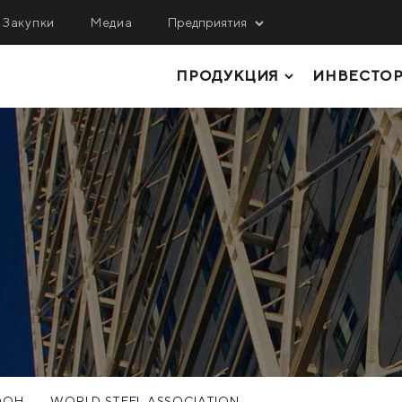
Закупки
Медиа
Предприятия
ПРОДУКЦИЯ
ИНВЕСТО
ОБЫЧА
ЛОГИСТИКА, СЕРВИС
ИНЖИНИРИНГ
гулецкий ГОК
МРМЗ
верный ГОК
ТОЛСТОЛИСТОВОЙ ПРОКАТ
КРМЗ
нтральный ГОК
ТРУБЫ И ПРОФИЛИ
Метинвест Шиппинг
ited Coal Company
РУЛОННЫЙ ПРОКАТ
Metinvest Digital
ЛИСТОВОЙ ПРОКАТ
Метинвест Бизнес Сер
Метінвест Січсталь
СОРТОВОЙ ПРОКАТ
СЫРЬЕ И ПОЛУФАБРИКАТЫ
КОКСОХИМИЧЕСКАЯ И ПРОЧАЯ
ООН
WORLD STEEL ASSOCIATION