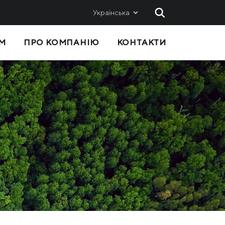
Українська
М
ПРО КОМПАНІЮ
КОНТАКТИ
 ТА
ПРОДАЖІ
Метінвест-СМЦ
Metinvest International SA
Metinvest Polska
с
Я