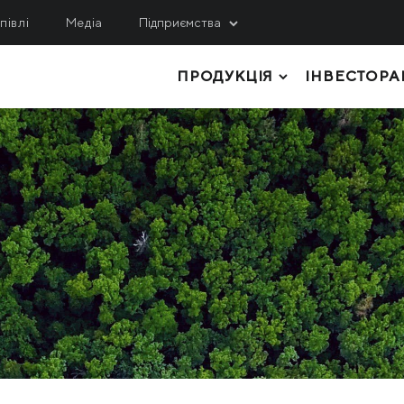
півлі
Медіа
Підприємства
ПРОДУКЦІЯ
ІНВЕСТОРА
ИДОБУВАННЯ
СЕРВІС, ІНЖИНІРИНГ
ЛОГІСТИКА
гулецький ГЗК
МРМЗ
внічний ГЗК
ТОВСТОЛИСТОВИЙ ПРОКАТ
КРМЗ
нтральний ГЗК
ТРУБИ І ПРОФІЛІ
Метінвест-Шіппінг
ited Coal Company
РУЛОННИЙ ПРОКАТ
Metinvest Digital
ЛИСТОВИЙ ПРОКАТ
Метінвест Бізнес Серві
Метінвест Січсталь
СОРТОВИЙ ПРОКАТ
СИРОВИНА ТА НАПІВФАБРИКАТИ
КОКСОХІМІЧНА ТА ІНША ПРОДУКЦІ