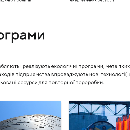
иційних проектів
енергетичних ресурсів
рограми
ляють і реалізують екологічні програми, мета яких 
аходів підприємства впроваджують нові технології
ьовані ресурси для повторної переробки.