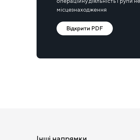
операційну діяльність Групи н
місцезнаходження
Відкрити PDF
Інші напрямки