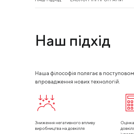
МК «Запоріжсталь» СП
Надіслати запит
Метінвест-Ресурс
Юністіл
Наш підхід
Каметсталь
Metinvest Tubular Iași
Наша філософія полягає в поступовом
впровадження нових технологій.
Зниження негативного впливу
Оцінка
виробництва на довкілля
довкіл