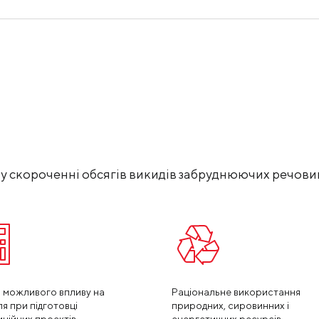
КЕЙСИ
ПОСЛУГИ ТА РІШЕННЯ
СКАЧАТИ КАТАЛОГИ
у скороченні обсягів викидів забруднюючих речови
 можливого впливу на
Раціональне використання
ля при підготовці
природних, сировинних і