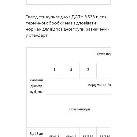
Твердість куль згідно з ДСТУ 8538 після
термічної обробки має відповідати
нормам для відповідної групи, зазначеним
у стандарті.
Група твердості
1
2
3
4
Умовний
Твердість
HRC
/
HB
, не менше
діаметр
кулі, мм
На
глубині
П
Поверхня кулі
0,5
радиуса
Від 15 до
45/415
49/461
55/534
55/534
45/415