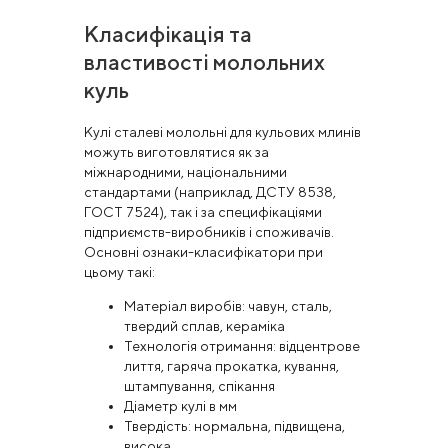
Класифікація та
властивості молольних
куль
Кулі сталеві молольні для кульових млинів
можуть виготовлятися як за
міжнародними, національними
стандартами (наприклад, ДСТУ 8538,
ГОСТ 7524), так і за специфікаціями
підприємств-виробників і споживачів.
Основні ознаки-класифікатори при
цьому такі:
Матеріал виробів: чавун, сталь,
твердий сплав, кераміка
Технологія отримання: відцентрове
лиття, гаряча прокатка, кування,
штампування, спікання
Діаметр кулі в мм
Твердість: нормальна, підвищена,
висока