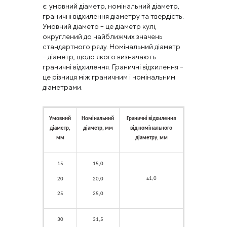
є: умовний діаметр, номінальний діаметр,
граничні відхилення діаметру та твердість.
Умовний діаметр – це діаметр кулі,
округлений до найближчих значень
стандартного ряду. Номінальний діаметр
– діаметр, щодо якого визначають
граничні відхилення. Граничні відхилення –
це різниця між граничним і номінальним
діаметрами.
Умовний
Номінальний
Граничні відхилення
діаметр,
діаметр, мм
від номінального
мм
діаметру, мм
15
15,0
±1,0
20
20,0
25
25,0
30
31,5