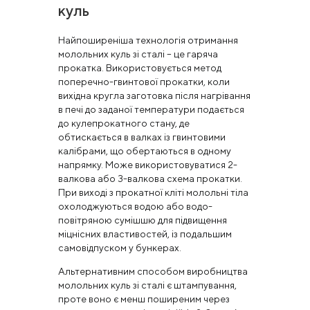
куль
Найпоширеніша технологія отримання
молольних куль зі сталі – це гаряча
прокатка. Використовується метод
поперечно-гвинтової прокатки, коли
вихідна кругла заготовка після нагрівання
в печі до заданої температури подається
до кулепрокатного стану, де
обтискається в валках із гвинтовими
калібрами, що обертаються в одному
напрямку. Може використовуватися 2-
валкова або 3-валкова схема прокатки.
При виході з прокатної кліті молольні тіла
охолоджуються водою або водо-
повітряною сумішшю для підвищення
міцнісних властивостей, із подальшим
самовідпуском у бункерах.
Альтернативним способом виробництва
молольних куль зі сталі є штампування,
проте воно є менш поширеним через