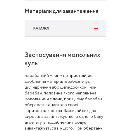
Матеріали для завантаження
КАТАЛОГ
Сортовий прокат
Завантажити
Застосування молольних
куль
Барабанний млин – це пристрій, де
дроблення матеріалів забезпечує
циліндричний або циліндро-конічний
барабан, половина якого наповнена
молольними тілами, при цьому барабан
обертається навколо своєї
горизонтальної осі. Зазвичай вихідна
сировина завантажується з одного боку
агрегату, а подрібнений продукт
вивантажується з іншого. При обертанні