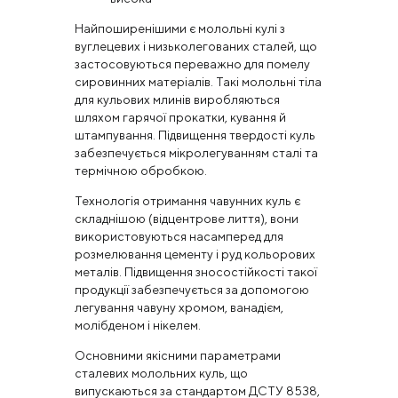
Найпоширенішими є молольні кулі з
вуглецевих і низьколегованих сталей, що
застосовуються переважно для помелу
сировинних матеріалів. Такі молольні тіла
для кульових млинів виробляються
шляхом гарячої прокатки, кування й
штампування. Підвищення твердості куль
забезпечується мікролегуванням сталі та
термічною обробкою.
Технологія отримання чавунних куль є
складнішою (відцентрове лиття), вони
використовуються насамперед для
розмелювання цементу і руд кольорових
металів. Підвищення зносостійкості такої
продукції забезпечується за допомогою
легування чавуну хромом, ванадієм,
молібденом і нікелем.
Основними якісними параметрами
сталевих молольних куль, що
випускаються за стандартом ДСТУ 8538,