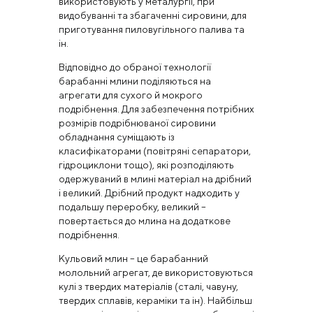
використовують у металургії, при
видобуванні та збагаченні сировини, для
приготування пиловугільного палива та
ін.
Відповідно до обраної технології
барабанні млини поділяються на
агрегати для сухого й мокрого
подрібнення. Для забезпечення потрібних
розмірів подрібнюваної сировини
обладнання суміщають із
класифікаторами (повітряні сепаратори,
гідроциклони тощо), які розподіляють
одержуваний в млині матеріал на дрібний
і великий. Дрібний продукт надходить у
подальшу переробку, великий –
повертається до млина на додаткове
подрібнення.
Кульовий млин – це барабанний
молольний агрегат, де використовуються
кулі з твердих матеріалів (сталі, чавуну,
твердих сплавів, кераміки та ін). Найбільш