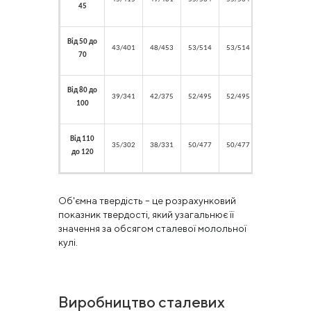
45
Від
50 до
43/401
48/453
53/514
53/514
43/401
70
Від
80 до
39/341
42/375
52/495
52/495
40/352
100
Від
110
35/302
38/331
50/477
50/477
35/302
до 120
Об'ємна твердість – це розрахунковий
показник твердості, який узагальнює її
значення за обсягом сталевої молольної
кулі.
Виробництво сталевих