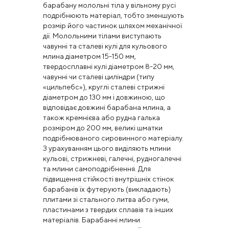
барабану молольні тіла у вільному русі
подрібнюють матеріал, тобто зменшують
розмір його частинок шляхом механічної
дії. Молольними тілами виступають
чавунні та сталеві кулі для кульового
млина діаметром 15-150 мм,
твердосплавні кулі діаметром 8-20 мм,
чавунні чи сталеві циліндри (типу
«цильпебс»), круглі сталеві стрижні
діаметром до 130 мм і довжиною, що
відповідає довжині барабана млина, а
також кремнієва або рудна галька
розміром до 200 мм, великі шматки
подрібнюваного сировинного матеріалу.
З урахуванням цього виділяють млини
кульові, стрижневі, галечні, рудногалечні
та млини самоподрібнення. Для
підвищення стійкості внутрішніх стінок
барабанів їх футерують (викладають)
плитами зі стального литва або гуми,
пластинами з твердих сплавів та інших
матеріалів. Барабанні млини