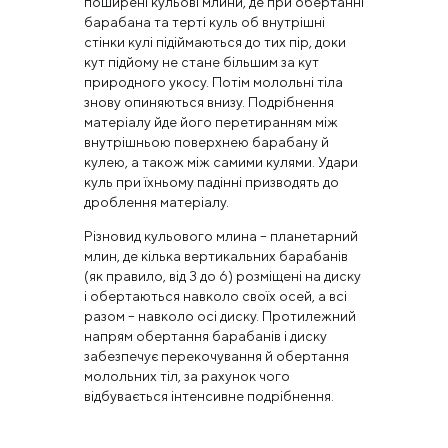
поширені кульові млини, де при обертанні
барабана та терті куль об внутрішні
стінки кулі підіймаються до тих пір, доки
кут підйому не стане більшим за кут
природного укосу. Потім молольні тіла
знову опиняються внизу. Подрібнення
матеріалу йде його перетиранням між
внутрішньою поверхнею барабану й
кулею, а також між самими кулями. Удари
куль при їхньому падінні призводять до
дроблення матеріалу.
Різновид кульового млина – планетарний
млин, де кілька вертикальних барабанів
(як правило, від 3 до 6) розміщені на диску
і обертаються навколо своїх осей, а всі
разом – навколо осі диску. Протилежний
напрям обертання барабанів і диску
забезпечує перекочування й обертання
молольних тіл, за рахунок чого
відбувається інтенсивне подрібнення.