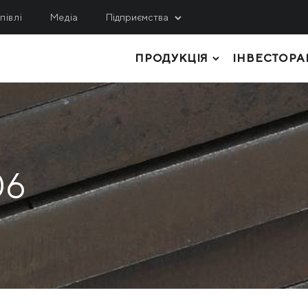
півлі
Медіа
Підприємства
ПРОДУКЦІЯ
ІНВЕСТОРА
ИДОБУВАННЯ
СЕРВІС, ІНЖИНІРИНГ
ЛОГІСТИКА
гулецький ГЗК
МРМЗ
внічний ГЗК
ТОВСТОЛИСТОВИЙ ПРОКАТ
КРМЗ
нтральний ГЗК
ТРУБИ І ПРОФІЛІ
Метінвест-Шіппінг
06
ited Coal Company
РУЛОННИЙ ПРОКАТ
Metinvest Digital
ЛИСТОВИЙ ПРОКАТ
Метінвест Бізнес Серві
Метінвест Січсталь
СОРТОВИЙ ПРОКАТ
СИРОВИНА ТА НАПІВФАБРИКАТИ
КОКСОХІМІЧНА ТА ІНША ПРОДУКЦІ