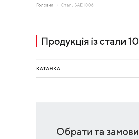
МК «Запоріжсталь» СП
Головна
Сталь SAE 1006
Надіслати запит
Метінвест-Ресурс
Юністіл
Каметсталь
Продукція із стали 1
Metinvest Tubular Iași
КАТАНКА
Обрати та замови