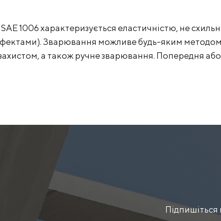
SAE 1006 характеризується еластичністю, не схильна
фектами). Зварювання можливе будь-яким методом:
 захистом, а також ручне зварювання. Попередня а
Підпишіться 