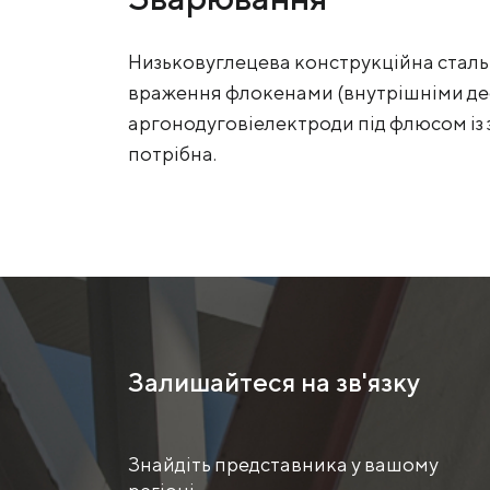
Низьковуглецева конструкційна сталь 
враження флокенами (внутрішніми де
аргонодуговіелектроди під флюсом із
потрібна.
Залишайтеся на зв'язку
Знайдіть представника у вашому