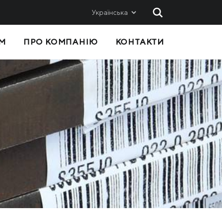
Українська
М
ПРО КОМПАНІЮ
КОНТАКТИ
 ТА
ПРОДАЖІ
Метінвест-СМЦ
Metinvest International SA
Metinvest Polska
с
Я