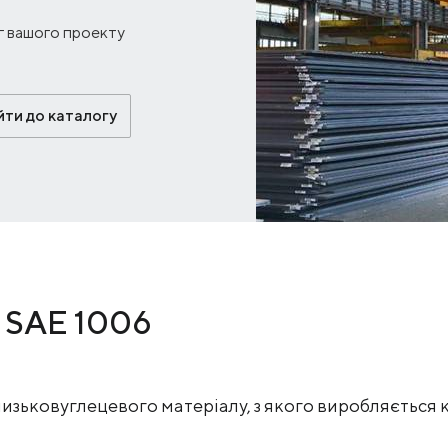
г вашого проекту
ти до каталогу
і SAE 1006
низьковуглецевого матеріалу, з якого виробляється к