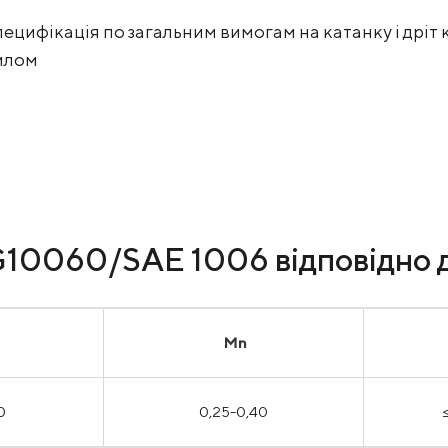
цифікація по загальним вимогам на катанку і дріт к
тилом
і G10060/SAE 1006 відповідн
Mn
30
0,25-0,40