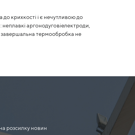
 до крихкості і є нечутливою до
 неплавкі аргонодуговіелектроди,
бо завершальна термообробка не
на розсилку новин