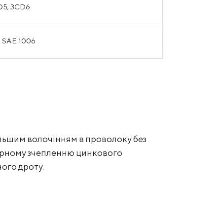
D5; 3CD6
, SAE 1006
альшим волочінням в проволоку без
гарному зчепленню цинкового
ого дроту.