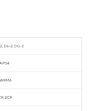
2; D6-2; DG-2
AP04
WRM6
CR; 2CR