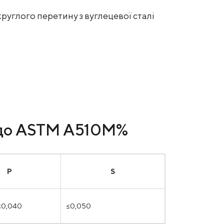
руглого перетину з вуглецевої сталі
о до ASTM A510M%
P
S
≤0,040
≤0,050