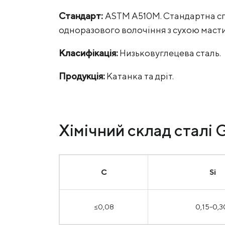
Стандарт:
ASTM A510M. Стандартна спе
одноразового волочіння з сухою мас
Класифікація:
Низьковуглецева сталь.
Продукція:
Катанка та дріт.
Хімічний склад стал
С
Si
≤0,08
0,15-0,