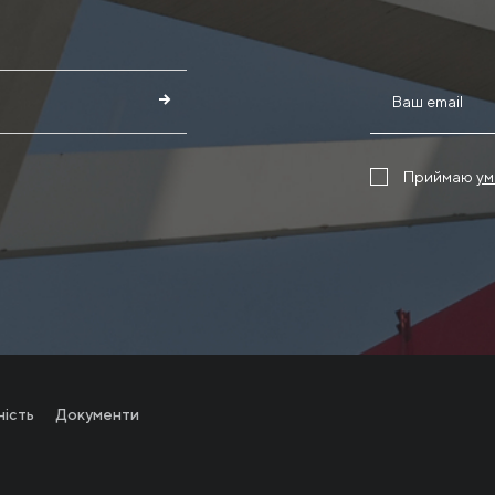
Приймаю
ум
ність
Документи