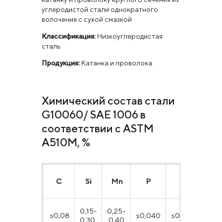
углеродистой стали однократного
волочения с сухой смазкой
Классификация:
Низкоуглеродистая
сталь.
Продукция:
Катанка и проволока.
Химический состав стали
G10060/ SAE 1006 в
соответствии с ASTM
A510M, %
С
Si
Mn
P
S
0,15-
0,25-
≤0,08
≤0,040
≤0,050
0,30
0,40