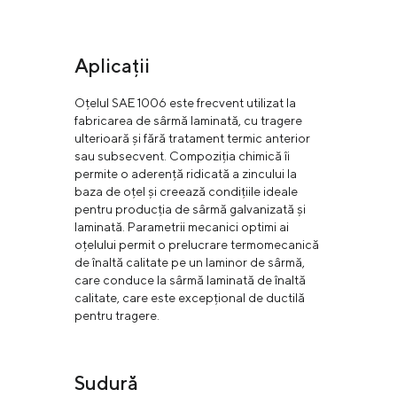
Aplicații
Oțelul SAE 1006 este frecvent utilizat la
fabricarea de sârmă laminată, cu tragere
ulterioară și fără tratament termic anterior
sau subsecvent. Compoziția chimică îi
permite o aderență ridicată a zincului la
baza de oțel și creează condițiile ideale
pentru producția de sârmă galvanizată și
laminată. Parametrii mecanici optimi ai
oțelului permit o prelucrare termomecanică
de înaltă calitate pe un laminor de sârmă,
care conduce la sârmă laminată de înaltă
calitate, care este excepțional de ductilă
pentru tragere.
Sudură