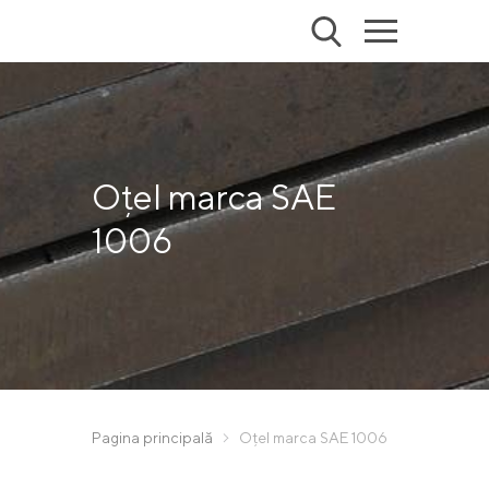
Oțel marca SAE
1006
Pagina principală
Oțel marca SAE 1006