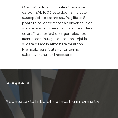
Oțelul structural cu conținut redus de
carbon SAE 1006 este ductil și nu este
susceptibil de casare sau fragilitate. Se
poate folosi orice metodă convenabilă de
sudare: electrod neconsumabil de sudare
cu arc în atmosferă de argon, electrod
manual continuu și electrod protejat la
sudare cu arc în atmosferă de argon.
Preîncălzirea și tratamentul termic
subsecvent nu sunt necesare.
Ia legătura
Abonează-te la buletinul nostru informativ