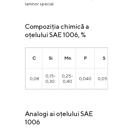
laminor special.
Compoziția chimică a
oțelului SAE 1006, %
С
Si
Mn
P
S
0,15-
0,25-
0,08
0,040
0,050
0,30
0,40
Analogi ai oțelului SAE
1006