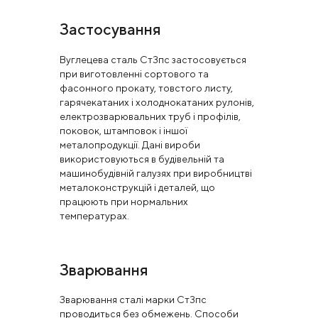
Застосування
Вуглецева сталь Ст3пс застосовується
при виготовленні сортового та
фасонного прокату, товстого листу,
гарячекатаних і холоднокатаних рулонів,
електрозварювальних труб і профілів,
поковок, штамповок і іншої
металопродукції. Дані вироби
використовуються в будівельній та
машинобудівній галузях при виробництві
металоконструкцій і деталей, що
працюють при нормальних
температурах.
Зварювання
Зварювання сталі марки Ст3пс
проводиться без обмежень. Способи