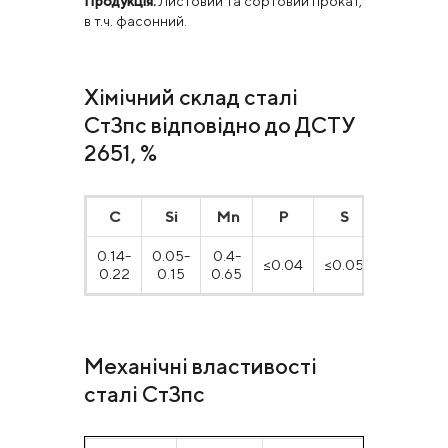
Продукція:
Листовий та сортовий прокат,
в т.ч. фасонний.
Хімічний склад сталі
Ст3пс відповідно до ДСТУ
2651, %
С
Si
Mn
P
S
Cr
0.14-
0.05-
0.4-
≤0.04
≤0.05
≤0.30
0.22
0.15
0.65
Механічні властивості
сталі Ст3пс