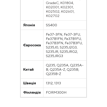
GradeC, K01804,
K02001, K02301,
K02502, K02601,
K02702
Японія
SS400
Fe37-3FN, Fe37-3FU,
Fe37B1FN, Fe37B1FU,
Fe37B3FN, Fe37B3FU,
Євросоюз
S235J0, S235J2G3,
S235JR, S235JRG2,
S235JRG3
Q235, Q235A, Q235A-
Китай
B, Q235A-Z, Q235B,
Q235B-Z
Швеція
1312, 1313
Фінляндія
FORM300H