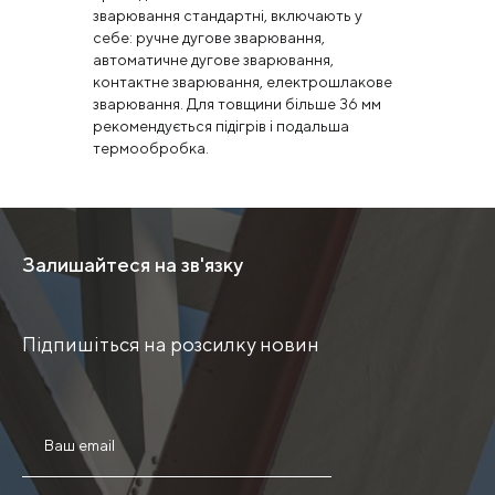
зварювання стандартні, включають у
себе: ручне дугове зварювання,
автоматичне дугове зварювання,
контактне зварювання, електрошлакове
зварювання. Для товщини більше 36 мм
рекомендується підігрів і подальша
термообробка.
Залишайтеся на зв'язку
Підпишіться на розсилку новин