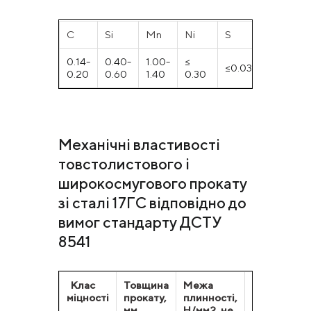
С
Si
Mn
Ni
S
P
0.14-
0.40-
1.00-
≤
≤0.035
≤0.030
0.20
0.60
1.40
0.30
Механічні властивості
товстолистового і
широкосмугового прокату
зі сталі 17ГС відповідно до
вимог стандарту ДСТУ
8541
Клас
Т
овщина
Межа
Тимчасови
міцності
прокату
,
плинності,
опір, Н/
мм
Н/мм2, не
мм2, не