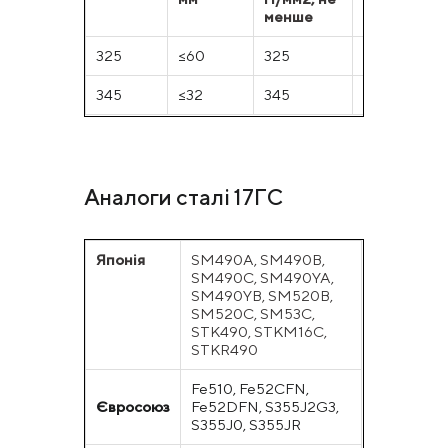
менше
менш
е
325
≤60
325
450
345
≤32
345
490
Аналоги сталі 17ГС
Японія
SM490A, SM490B,
SM490C, SM490YA,
SM490YB, SM520B,
SM520C, SM53C,
STK490, STKM16C,
STKR490
Fe510, Fe52CFN,
Євросоюз
Fe52DFN, S355J2G3,
S355J0, S355JR