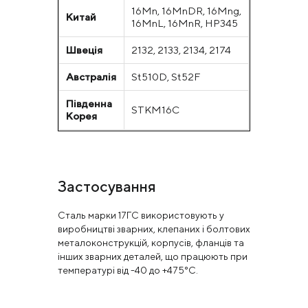
16Mn, 16MnDR, 16Mng,
Китай
16MnL, 16MnR, HP345
Швеція
2132, 2133, 2134, 2174
Австралія
St510D, St52F
Південна
STKM16C
Корея
Застосування
Сталь марки 17ГС використовують у
виробництві зварних, клепаних і болтових
металоконструкцій, корпусів, фланців та
інших зварних деталей, що працюють при
температурі від -40 до +475°С.