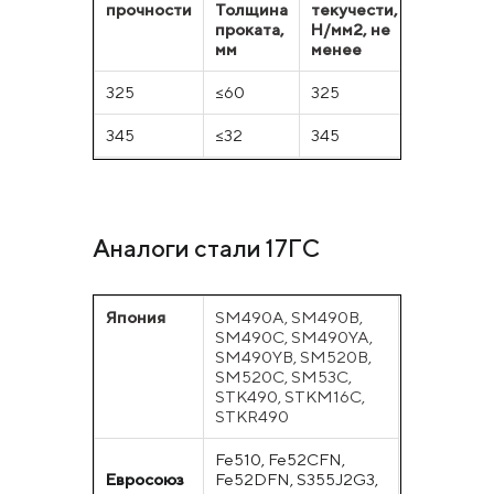
прочности
Толщина
текучести,
сопроти
проката,
Н/мм2, не
Н/мм2, н
мм
менее
менее
325
≤60
325
450
345
≤32
345
490
Аналоги стали 17ГС
Япония
SM490A, SM490B,
SM490C, SM490YA,
SM490YB, SM520B,
SM520C, SM53C,
STK490, STKM16C,
STKR490
Fe510, Fe52CFN,
Евросоюз
Fe52DFN, S355J2G3,