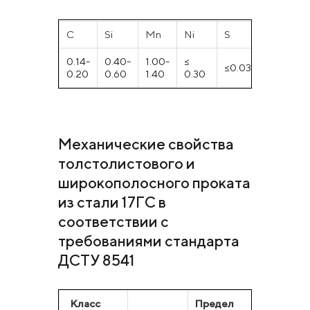
С
Si
Mn
Ni
S
P
0.14-
0.40-
1.00-
≤
≤0.035
≤0.030
0.20
0.60
1.40
0.30
Механические свойства
толстолистового и
широкополосного проката
из стали 17ГС в
соответствии с
требованиями стандарта
ДСТУ 8541
Класс
Предел
Временн