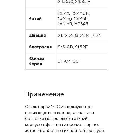
S355J0, S355JR
16Mn, 16MnDR,
Китай
16Mng, 16MnL,
16MnR, HP345
Швеция
2132, 2133, 2134, 2174
Австралия
St510D, St52F
Южная
STKM16C
Корея
Применение
Сталь марки 17ГС используют при
производстве сварных, клепаных и
болтовых металлоконструкций,
корпусов, фланцев и прочих сварных
деталей, работающих при температуре