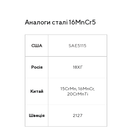
Аналоги сталі 16MnCr5
США
SAE5115
Росія
18ХГ
15CrMn, 16MnCr,
Китай
20CrMnTi
Швеція
2127