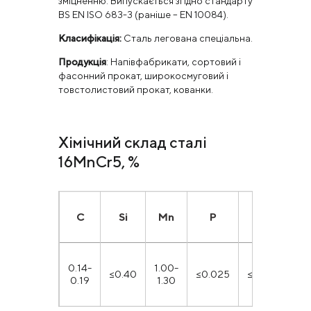
зміцненню. Випускається згідно стандарту
BS EN ISO 683-3 (раніше – EN 10084).
Класифікація:
Сталь легована спеціальна.
Продукція
: Напівфабрикати, сортовий і
фасонний прокат, широкосмуговий і
товстолистовий прокат, кованки.
Хімічний склад сталі
16MnCr5, %
С
Si
Mn
P
S
C
0.14-
1.00-
0.
≤0.40
≤0.025
≤0.035
0.19
1.30
1.