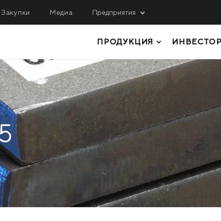
Закупки
Медиа
Предприятия
ПРОДУКЦИЯ
ИНВЕСТО
ОБЫЧА
ЛОГИСТИКА, СЕРВИС
ИНЖИНИРИНГ
гулецкий ГОК
МРМЗ
верный ГОК
ТОЛСТОЛИСТОВОЙ ПРОКАТ
КРМЗ
нтральный ГОК
ТРУБЫ И ПРОФИЛИ
Метинвест Шиппинг
5
ited Coal Company
РУЛОННЫЙ ПРОКАТ
Metinvest Digital
ЛИСТОВОЙ ПРОКАТ
Метинвест Бизнес Сер
Метінвест Січсталь
СОРТОВОЙ ПРОКАТ
СЫРЬЕ И ПОЛУФАБРИКАТЫ
КОКСОХИМИЧЕСКАЯ И ПРОЧАЯ