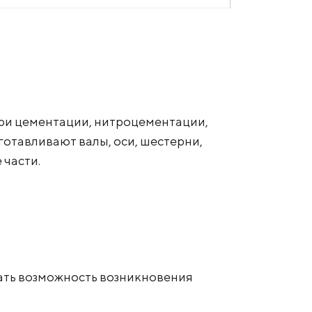
при цементации, нитроцементации,
готавливают валы, оси, шестерни,
 части.
вать возможность возникновения