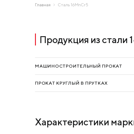
МК «Запорожсталь» СП
Главная
Сталь 16MnCr5
Метинвест-Ресурс
Прислать запрос
Юнистил
Каметсталь
Продукция из стали
Metinvest Tubular Iași
МАШИНОСТРОИТЕЛЬНЫЙ ПРОКАТ
ПРОКАТ КРУГЛЫЙ В ПРУТКАХ
Характеристики марк