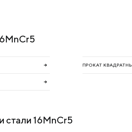
ПРОДУКЦИЯ
КЕЙСЫ
УСЛУГИ И РЕШЕНИЯ
 16MnCr5
БРОШЮРЫ И КАТАЛОГИ
ПРОКАТ КВАДРАТНЫ
и стали 16MnCr5