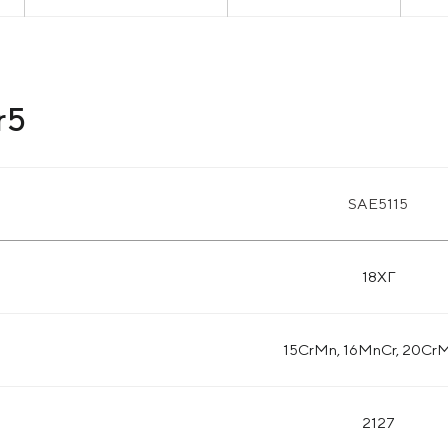
r5
SAE5115
18ХГ
15CrMn, 16MnCr, 20Cr
2127