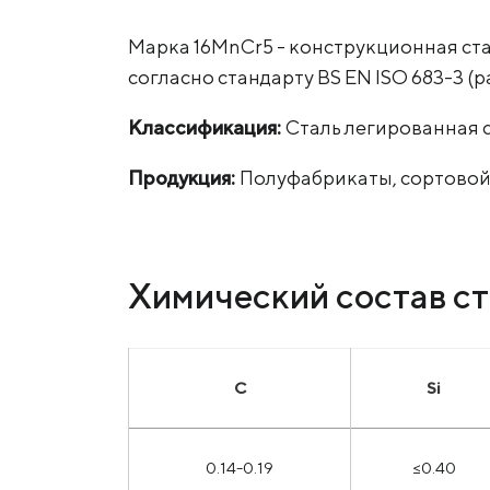
Марка 16MnCr5 - конструкционная ст
согласно стандарту BS EN ISO 683-3 (ра
Классификация:
Сталь легированная 
Продукция:
Полуфабрикаты, сортовой
Химический состав ст
С
Si
0.14-0.19
≤0.40