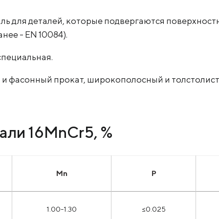
аль для деталей, которые подвергаются поверхнос
нее - EN 10084).
специальная.
 и фасонный прокат, широкополосный и толстолист
али 16MnCr5, %
Mn
P
1.00-1.30
≤0.025