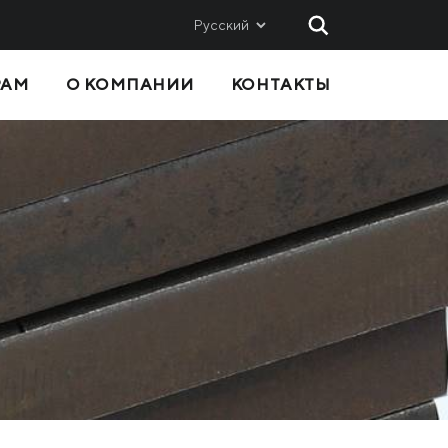
Русский
РАМ
О КОМПАНИИ
КОНТАКТЫ
 И
СБЫТ
Метинвест-СМЦ
Metinvest International SA
Metinvest Polska
вис