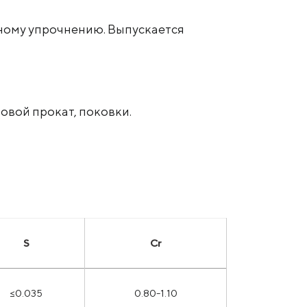
тному упрочнению. Выпускается
овой прокат, поковки.
S
Cr
≤0.035
0.80-1.10