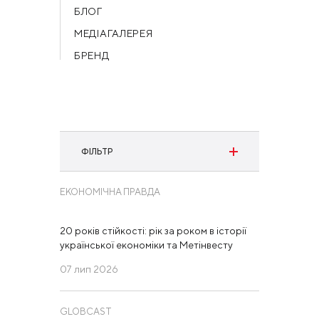
БЛОГ
МЕДІАГАЛЕРЕЯ
БРЕНД
ФІЛЬТР
ЕКОНОМІЧНА ПРАВДА
Категория:
выберите издание
20 років стійкості: рік за роком в історії
української економіки та Метінвесту
Період:
07 лип 2026
GLOBCAST