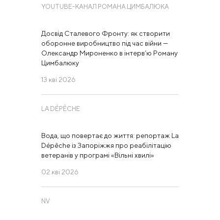
YOUTUBE-КАНАЛ РОМАНА ЦИМБАЛЮКА
Досвід Сталевого Фронту: як створити
оборонне виробництво під час війни —
Олександр Мироненко в інтерв’ю Роману
Цимбалюку
13 кві 2026
LA DÉPÊCHE
Вода, що повертає до життя: репортаж La
Dépêche із Запоріжжя про реабілітацію
ветеранів у програмі «Вільні хвилі»
02 кві 2026
NV