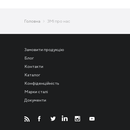
Головна
ЗМІ про нас
Замовити продукцію
Блог
Контакти
Каталог
Конфіденційність
Новости
Марки сталі
Документи
Инвесторам
СМИ о нас