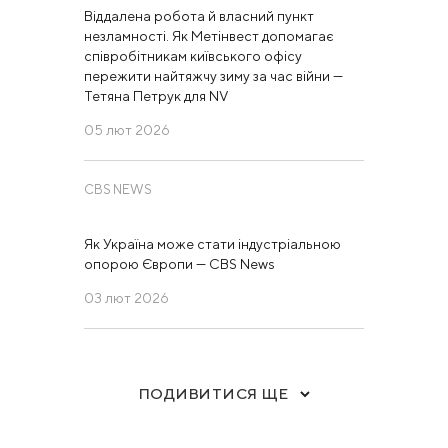
Віддалена робота й власний пункт
незламності. Як Метінвест допомагає
співробітникам київського офісу
пережити найтяжчу зиму за час війни —
Тетяна Петрук для NV
05 лют 2026
CBS NEWS
Як Україна може стати індустріальною
опорою Європи — CBS News
03 лют 2026
ПОДИВИТИСЯ ЩЕ