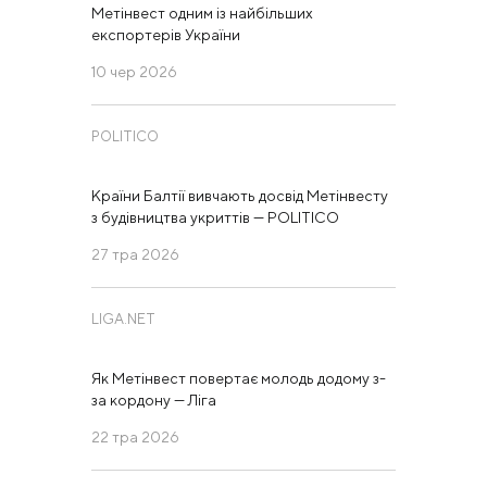
Метінвест одним із найбільших
експортерів України
10 чер 2026
POLITICO
Країни Балтії вивчають досвід Метінвесту
з будівництва укриттів — POLITICO
27 тра 2026
LIGA.NET
Як Метінвест повертає молодь додому з-
за кордону — Ліга
22 тра 2026