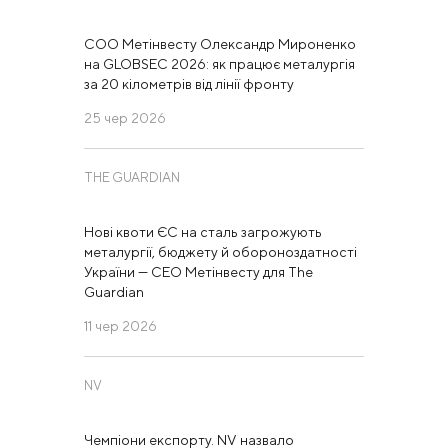
COO Метінвесту Олександр Мироненко
на GLOBSEC 2026: як працює металургія
ОЧИСТИТИ
ЗНАЙТИ
за 20 кілометрів від лінії фронту
25 чер 2026
THE GUARDIAN
Нові квоти ЄС на сталь загрожують
металургії, бюджету й обороноздатності
України — СЕО Метінвесту для The
Guardian
11 чер 2026
NV
Чемпіони експорту. NV назвало