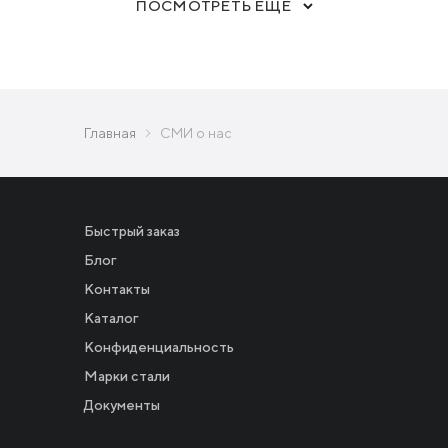
ПОСМОТРЕТЬ ЕЩЕ
Главная
СМИ о нас
Быстрый заказ
Блог
Контакты
Каталог
Конфиденциальность
Новости
Марки стали
Документы
Инвесторам
СМИ о нас