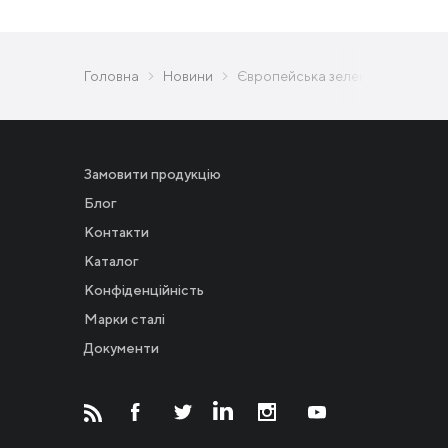
Головна
Новини
Європейська зелена угода: чи м
Замовити продукцію
Блог
Контакти
Каталог
Конфіденційність
Новости
Марки сталі
Документи
Инвесторам
СМИ о нас