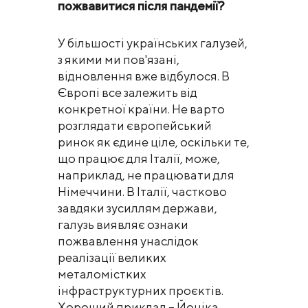
пожвавитися після пандемії?
У більшості українських галузей,
з якими ми пов'язані,
відновлення вже відбулося. В
Європі все залежить від
конкретної країни. Не варто
розглядати європейський
ринок як єдине ціле, оскільки те,
що працює для Італії, може,
наприклад, не працювати для
Німеччини. В Італії, частково
завдяки зусиллям держави,
галузь виявляє ознаки
пожвавлення унаслідок
реалізації великих
металомістких
інфраструктурних проєктів.
Хороший приклад – Йоніка,