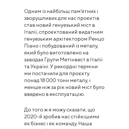
Одним із найбільш пам'ятних і
зворушливих для нас проєктів
став новий генуезький міст в
Італії, спроєктований видатним
генуезьким архітектором Ренцо
Піано і побудований із металу,
який було виготовлено на
заводах Групи Метінвест в Італії
та Україні. У рекордні терміни
ми постачили для проєкту
понад 18 000 тонн металу, і
менше ніж за рік новий міст було
введено в експлуатацію.
До того ж я можу сказати, що
2020-й зробив нас стійкішими
як бізнес і як команду. Наша