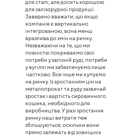
для сталі, але досить хорошою
для залізорудної продукції.
Заведено вважати, що якщо
компанія є вертикально
інтегрованою, вона менш
вразлива до змін на ринку.
Незважаючи на те, що ми
повністю покриваємо свої
потреби у залізній руді, потреби
у вугіллі ми забезпечуємо лише
частково. Все інше ми купуємо
на ринку. Із зростанням цін на
металопрокат та руду зазвичай
зростає і вартість сировинного
кошика, необхідного для
виробництва. У разі зростання
ринку наші витрати теж
збільшуються, оскільки вони
прямо залежать від зовнішніх