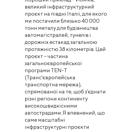
великий інфраструктурний
проєкт на півдні Італії, для якого
ми постачили близько 40 000
тонн металу для будівництва
автомагістралей, тунелів і
дорожніх естакад загальною
протяжністю 38 кілометрів. Цей
проєкт – частина
загальноєвропейської
програми TEN-T
(Транс'європейська
транспортна мережа),
спрямованої на те, щоб з'єднати
різні регіони континенту
високошвидкісними
автострадами. Я впевнений, що
саме масштабні
інфраструктурні проєкти