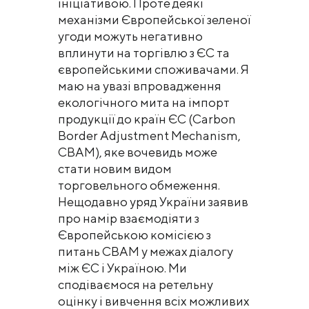
ініціативою. Проте деякі
механізми Європейської зеленої
угоди можуть негативно
вплинути на торгівлю з ЄС та
європейськими споживачами. Я
маю на увазі впровадження
екологічного мита на імпорт
продукції до країн ЄС (Carbon
Border Adjustment Mechanism,
CBAM), яке вочевидь може
стати новим видом
торговельного обмеження.
Нещодавно уряд України заявив
про намір взаємодіяти з
Європейською комісією з
питань CBAM у межах діалогу
між ЄС і Україною. Ми
сподіваємося на ретельну
оцінку і вивчення всіх можливих