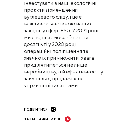
інвестувати в наші екологічні
проєкти зі зменшення
вуглецевого сліду, і це є
важливою частиною наших
заходів у сфері ESG. У 2021 році
ми сподіваємося зберегти
досягнуті у 2020 році
операційні поліпшення та
значно їх примножити. Увага
приділятиметься не лише
виробництву, а й ефективності у
закупівлях, продажах та
управлінні талантами.
ПОДІЛИТИСЯ
ЗАВАНТАЖИТИ PDF