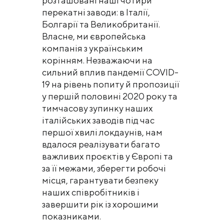
розташовані наші чотири
перекатні заводи: в Італії,
Болгарії та Великобританії.
Власне, ми європейська
компанія з українським
корінням. Незважаючи на
сильний вплив пандемії СOVID-
19 на рівень попиту й пропозиції
у першій половині 2020 року та
тимчасову зупинку наших
італійських заводів під час
першої хвилі локдаунів, нам
вдалося реалізувати багато
важливих проєктів у Європі та
за її межами, зберегти робочі
місця, гарантувати безпеку
наших співробітників і
завершити рік із хорошими
показниками.