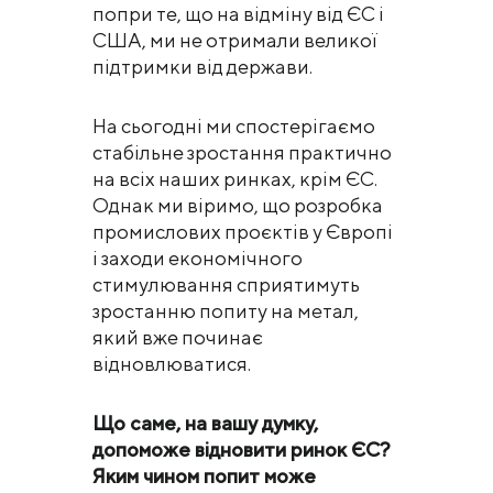
попри те, що на відміну від ЄС і
США, ми не отримали великої
підтримки від держави.
На сьогодні ми спостерігаємо
стабільне зростання практично
на всіх наших ринках, крім ЄС.
Однак ми віримо, що розробка
промислових проєктів у Європі
і заходи економічного
стимулювання сприятимуть
зростанню попиту на метал,
який вже починає
відновлюватися.
Що саме, на вашу думку,
допоможе відновити ринок ЄС?
Яким чином попит може