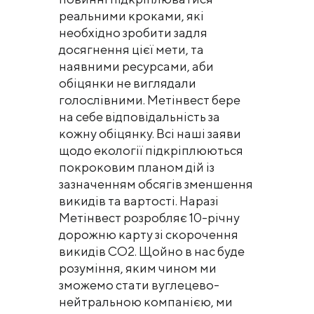
реальними кроками, які
необхідно зробити задля
досягнення цієї мети, та
наявними ресурсами, аби
обіцянки не виглядали
голослівними. Метінвест бере
на себе відповідальність за
кожну обіцянку. Всі наші заяви
щодо екології підкріплюються
покроковим планом дій із
зазначенням обсягів зменшення
викидів та вартості. Наразі
Метінвест розробляє 10-річну
дорожню карту зі скорочення
викидів CO2. Щойно в нас буде
розуміння, яким чином ми
зможемо стати вуглецево-
нейтральною компанією, ми