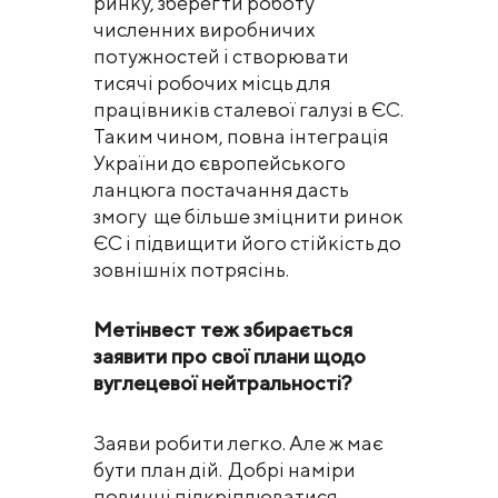
ринку, зберегти роботу
численних виробничих
потужностей і створювати
тисячі робочих місць для
працівників сталевої галузі в ЄС.
Таким чином, повна інтеграція
України до європейського
ланцюга постачання дасть
змогу ще більше зміцнити ринок
ЄС і підвищити його стійкість до
зовнішніх потрясінь.
Метінвест теж збирається
заявити про свої плани щодо
вуглецевої нейтральності?
Заяви робити легко. Але ж має
бути план дій. Добрі наміри
повинні підкріплюватися