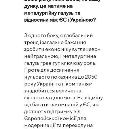
думку, це матиме на
металургійну галузь та
відносини між ЄС і Україною?
З одного боку, є глобальний
тренд і загальне бажання
зробити економіку вуглецево-
нейтральною, і металургійна
галузь грає тут ключову роль.
Проте для досягнення
нульового показника до 2050
року Україні та її компаніям
знадобиться величезна
фінансова допомога. На відміну
від багатьох компаній у ЄС, які
дістають підтримку від
Європейської комісії для
модернізації та переходу на