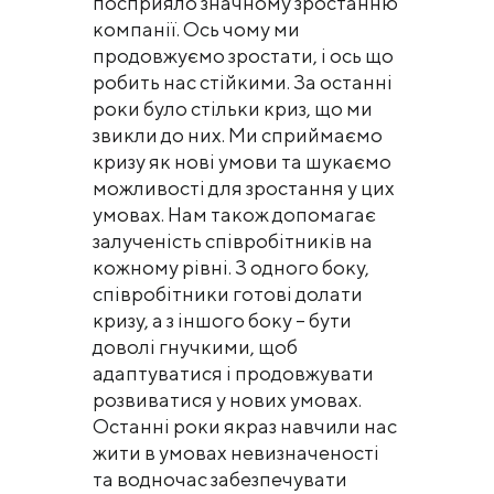
посприяло значному зростанню
компанії. Ось чому ми
продовжуємо зростати, і ось що
робить нас стійкими. За останні
роки було стільки криз, що ми
звикли до них. Ми сприймаємо
кризу як нові умови та шукаємо
можливості для зростання у цих
умовах. Нам також допомагає
залученість співробітників на
кожному рівні. З одного боку,
співробітники готові долати
кризу, а з іншого боку – бути
доволі гнучкими, щоб
адаптуватися і продовжувати
розвиватися у нових умовах.
Останні роки якраз навчили нас
жити в умовах невизначеності
та водночас забезпечувати