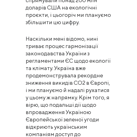
спрямували понад 200 млн
доларів США на екологічні
проєкти, і цьогоріч ми плануємо
збільшити цю цифру.
Наскільки мені відомо, нині
триває процес гармонізації
законодавства України з
регламентами ЄС щодо екології
та клімату. Україна вже
продемонструвала рекордне
зниження викидів CO2 в Європі,
і ми плануємо й надалі рухатися
у цьому ж напрямку. Крім того, я
вірю, що подальші дії щодо
впровадження Україною
Європейської зеленої угоди
відкриють українським
компаніям доступ до