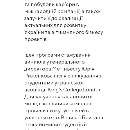
та побудови кар’єри в
міжнародній компанії, а також
залучити її до реалізації
актуальних для розвитку
України та вітчизняного бізнесу
проєктів.
Ідея програми стажування
виникла у генерального
директора Метінвесту Юрія
Риженкова після спілкування зі
студентами української
асоціації King’s College London.
Для залучення талановитої
молоді керівники компанії
провели низку зустрічей в
університетах Великої Британії:
познайомили студентів із