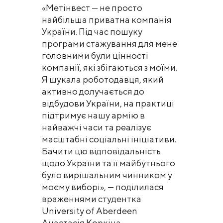
«Метінвест — не просто
найбільша приватна компанія
України. Під час пошуку
програми стажування для мене
головними були цінності
компанії, які збігаються з моїми.
Я шукала роботодавця, який
активно долучається до
відбудови України, на практиці
підтримує нашу армію в
найважчі часи та реалізує
масштабні соціальні ініціативи.
Бачити цю відповідальність
щодо України та її майбутнього
було вирішальним чинником у
моєму виборі», — поділилася
враженнями студентка
University of Aberdeen
Анастасія Коркіна.