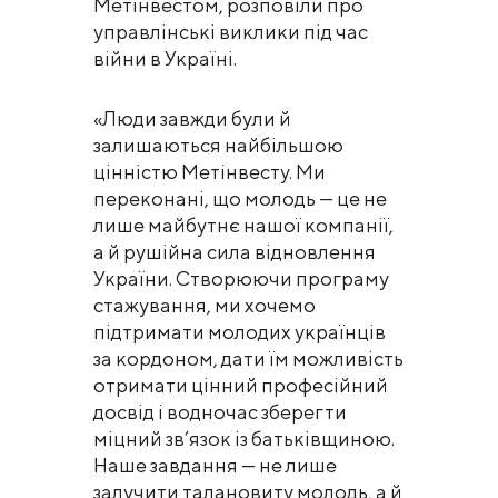
Метінвестом, розповіли про
управлінські виклики під час
війни в Україні.
«Люди завжди були й
залишаються найбільшою
цінністю Метінвесту. Ми
переконані, що молодь — це не
лише майбутнє нашої компанії,
а й рушійна сила відновлення
України. Створюючи програму
стажування, ми хочемо
підтримати молодих українців
за кордоном, дати їм можливість
отримати цінний професійний
досвід і водночас зберегти
міцний зв’язок із батьківщиною.
Наше завдання — не лише
залучити талановиту молодь, а й