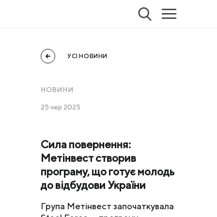
УСІ НОВИНИ
НОВИНИ
25 чер 2025
Сила повернення:
Метінвест створив
програму, що готує молодь
до відбудови України
Група Метінвест започаткувала