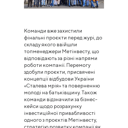
Команди вже захистили
фінальні проєкти перед журі, до
складу якого ввійшли
топменеджери Метінвесту, що
відповідають за різні напрями
роботи компанії. Перемогу
здобули проєкти, присвячені
концепції відбудови України
«Сталева мрія» та поверненню
молоді на батьківщину. Також
команди відзначили за бізнес-
кейси щодо розрахунку
інвестиційної привабливості
одного з проєктів Метінвесту,
стратегію розвитку компанії як