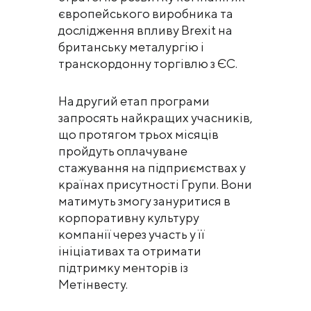
європейського виробника та
дослідження впливу Brexit на
британську металургію і
транскордонну торгівлю з ЄС.
На другий етап програми
запросять найкращих учасників,
що протягом трьох місяців
пройдуть оплачуване
стажування на підприємствах у
країнах присутності Групи. Вони
матимуть змогу зануритися в
корпоративну культуру
компанії через участь у її
ініціативах та отримати
підтримку менторів із
Метінвесту.