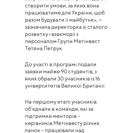
створити умови, за яких вона
працюватиме для України, щоб
разом будувати її майбутнє», —
зазначила директорка зі сталого
розвитку і взаємодії з
персоналом Групи Метінвест
Тетяна Петрук.
До участі в програмі подали
заявки майже 90 студентів, з
яких обрали 30 учасників із 16
університетів Великої Британії.
На першому етапі учасників
об’єднали в команди, які за
підтримки менторів –
керівників Метінвесту різних
ланок – працювали над