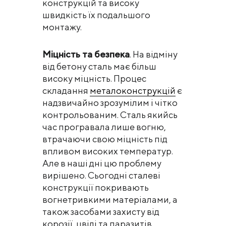
конструкцій та високу
швидкість їх подальшого
монтажу.
Міцність та безпека
. На відміну
від бетону сталь має більш
високу міцність. Процес
складання
металоконструкцій
є
надзвичайно зрозумілим і чітко
контрольованим. Сталь якийсь
час програвала лише вогню,
втрачаючи свою міцність під
впливом високих температур.
Але в наші дні цю проблему
вирішено. Сьогодні сталеві
конструкції покривають
вогнетривкими матеріалами, а
також засобами захисту від
корозії, цвілі та паразитів.