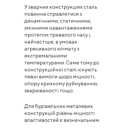
У зварних конструкціях сталь
повинна справлятися з
динамічними, статичними,
змінними навантаженнями
протягом тривалого часу і,
найчастіше, в умовах
агресивного клімату з
екстремальними
температурами. Саме тому до
конструкційної сталі існують
певні вимоги щодо міцності,
опору крихкому руйнуванню,
зварюваності тощо.
Для будівельних металевих
конструкцій рівень міцності
властивостей є визначальним.