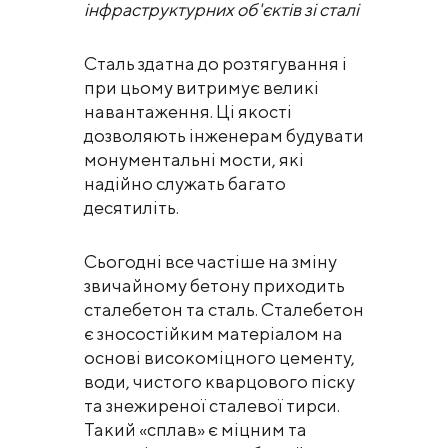
інфраструктурних об'єктів зі сталі
Сталь здатна до розтягування і
при цьому витримує великі
навантаження. Ці якості
дозволяють інженерам будувати
монументальні мости, які
надійно служать багато
десятиліть.
Сьогодні все частіше на зміну
звичайному бетону приходить
сталебетон та сталь. Сталебетон
є зносостійким матеріалом на
основі високоміцного цементу,
води, чистого кварцового піску
та знежиреної сталевої тирси.
Такий «сплав» є міцним та