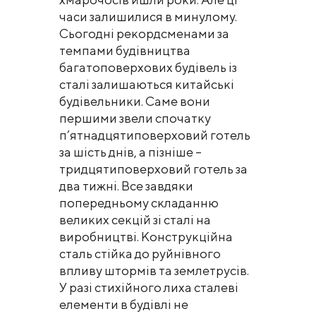
часи залишилися в минулому.
Сьогодні рекордсменами за
темпами будівництва
багатоповерхових будівель із
сталі залишаються китайські
будівельники. Саме вони
першими звели спочатку
п’ятнадцятиповерховий готель
за шість днів, а пізніше –
тридцятиповерховий готель за
два тижні. Все завдяки
попередньому складанню
великих секцій зі сталі на
виробництві. Конструкційна
сталь стійка до руйнівного
впливу штормів та землетрусів.
У разі стихійного лиха сталеві
елементи в будівлі не