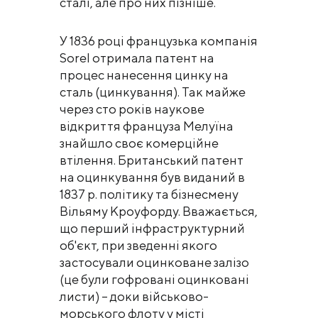
сталі, але про них пізніше.
У 1836 році французька компанія
Sorel отримала патент на
процес нанесення цинку на
сталь (цинкування). Так майже
через сто років наукове
відкриття француза Мелуїна
знайшло своє комерційне
втілення. Британський патент
на оцинкування був виданий в
1837 р. політику та бізнесмену
Вільяму Кроуфорду. Вважається,
що перший інфраструктурний
об'єкт, при зведенні якого
застосували оцинковане залізо
(це були гофровані оцинковані
листи) – доки військово-
морського флоту у місті