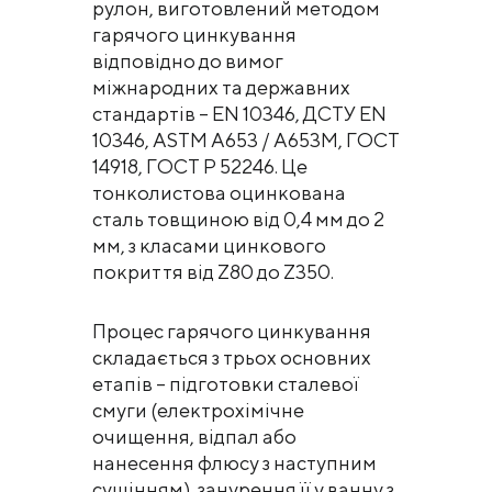
рулон, виготовлений методом
гарячого цинкування
відповідно до вимог
міжнародних та державних
стандартів – EN 10346, ДСТУ EN
10346, ASTM A653 / A653M, ГОСТ
14918, ГОСТ Р 52246. Це
тонколистова оцинкована
сталь товщиною від 0,4 мм до 2
мм, з класами цинкового
покриття від Z80 до Z350.
Процес гарячого цинкування
складається з трьох основних
етапів – підготовки сталевої
смуги (електрохімічне
очищення, відпал або
нанесення флюсу з наступним
сушінням), занурення її у ванну з