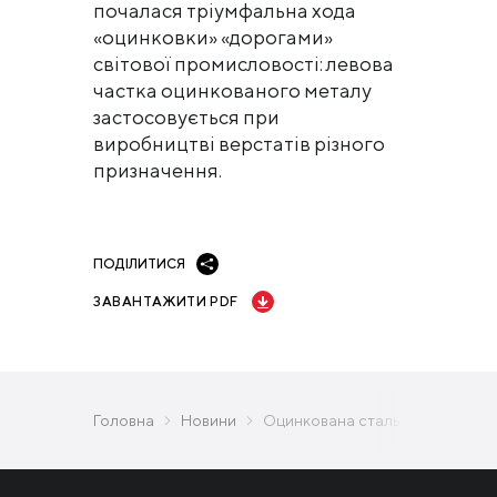
почалася тріумфальна хода
«оцинковки» «дорогами»
світової промисловості: левова
частка оцинкованого металу
застосовується при
виробництві верстатів різного
призначення.
ПОДІЛИТИСЯ
ЗАВАНТАЖИТИ PDF
Головна
Новини
Оцинкована сталь: від стародав