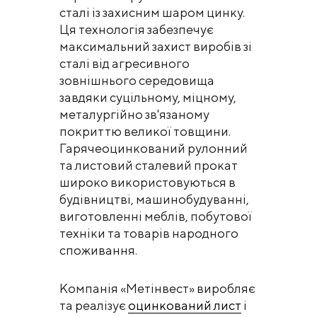
сталі із захисним шаром цинку.
Ця технологія забезпечує
максимальний захист виробів зі
сталі від агресивного
зовнішнього середовища
завдяки суцільному, міцному,
металургійно зв'язаному
покриттю великої товщини.
Гарячеоцинкований рулонний
та листовий сталевий прокат
широко використовуються в
будівництві, машинобудуванні,
виготовленні меблів, побутової
техніки та товарів народного
споживання.
Компанія «Метінвест» виробляє
та реалізує
оцинкований лист
і