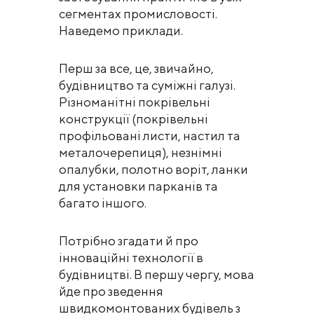
сегментах промисловості.
Наведемо приклади.
Перш за все, це, звичайно,
будівництво та суміжні галузі.
Різноманітні покрівельні
конструкції (покрівельні
профільовані листи, настил та
металочерепиця), незнімні
опалубки, полотно воріт, ланки
для установки парканів та
багато іншого.
Потрібно згадати й про
інноваційні технології в
будівництві. В першу чергу, мова
йде про зведення
швидкомонтованих будівель з