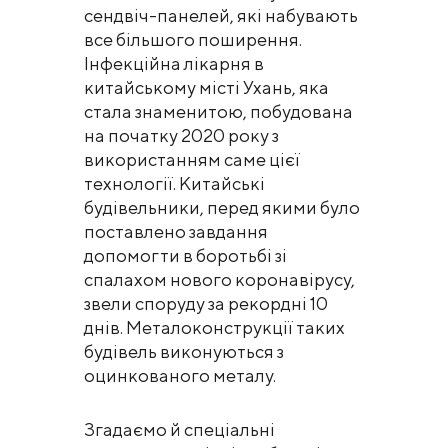
сендвіч-панелей, які набувають
все більшого поширення.
Інфекційна лікарня в
китайському місті Ухань, яка
стала знаменитою, побудована
на початку 2020 року з
використанням саме цієї
технології. Китайські
будівельники, перед якими було
поставлено завдання
допомогти в боротьбі зі
спалахом нового коронавірусу,
звели споруду за рекордні 10
днів. Металоконструкції таких
будівель виконуються з
оцинкованого металу.
Згадаємо й спеціальні