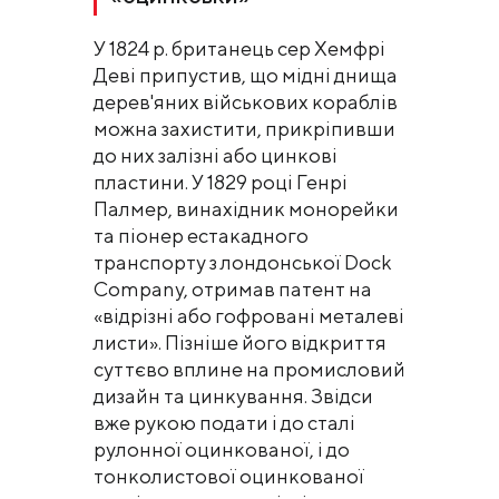
У 1824 р. британець сер Хемфрі
Деві припустив, що мідні днища
дерев'яних військових кораблів
можна захистити, прикріпивши
до них залізні або цинкові
пластини. У 1829 році Генрі
Палмер, винахідник монорейки
та піонер естакадного
транспорту з лондонської Dock
Company, отримав патент на
«відрізні або гофровані металеві
листи». Пізніше його відкриття
суттєво вплине на промисловий
дизайн та цинкування. Звідси
вже рукою подати і до сталі
рулонної оцинкованої, і до
тонколистової оцинкованої