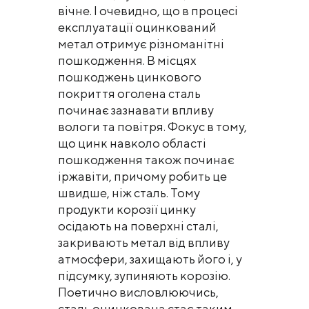
вічне. І очевидно, що в процесі
експлуатації оцинкований
метал отримує різноманітні
пошкодження. В місцях
пошкоджень цинкового
покриття оголена сталь
починає зазнавати впливу
вологи та повітря. Фокус в тому,
що цинк навколо області
пошкодження також починає
іржавіти, причому робить це
швидше, ніж сталь. Тому
продукти корозії цинку
осідають на поверхні сталі,
закривають метал від впливу
атмосфери, захищають його і, у
підсумку, зупиняють корозію.
Поетично висловлюючись,
сталь оцинкована стає таким