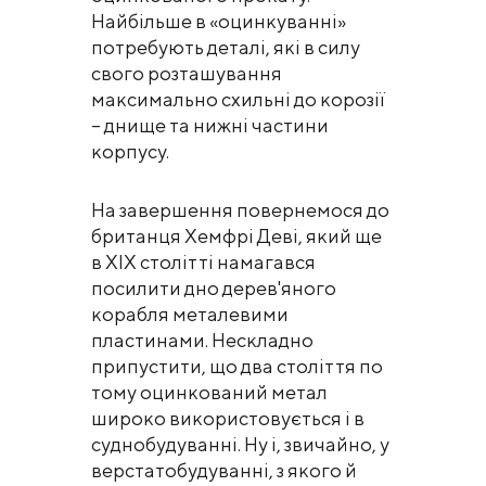
Найбільше в «оцинкуванні»
потребують деталі, які в силу
свого розташування
максимально схильні до корозії
– днище та нижні частини
корпусу.
На завершення повернемося до
британця Хемфрі Деві, який ще
в XIX столітті намагався
посилити дно дерев'яного
корабля металевими
пластинами. Нескладно
припустити, що два століття по
тому оцинкований метал
широко використовується і в
суднобудуванні. Ну і, звичайно, у
верстатобудуванні, з якого й