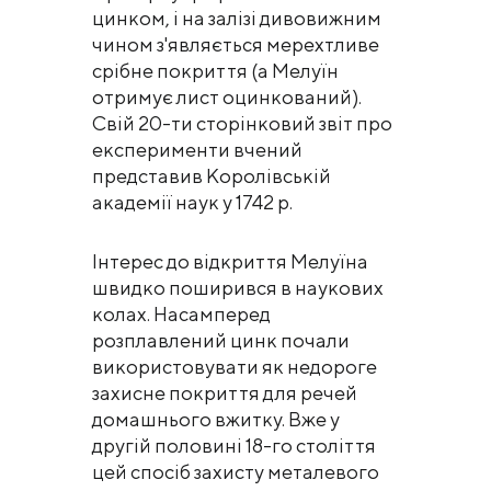
цинком, і на залізі дивовижним
чином з'являється мерехтливе
срібне покриття (а Мелуїн
отримує лист оцинкований).
Свій 20-ти сторінковий звіт про
експерименти вчений
представив Королівській
академії наук у 1742 р.
Інтерес до відкриття Мелуїна
швидко поширився в наукових
колах. Насамперед
розплавлений цинк почали
використовувати як недороге
захисне покриття для речей
домашнього вжитку. Вже у
другій половині 18-го століття
цей спосіб захисту металевого