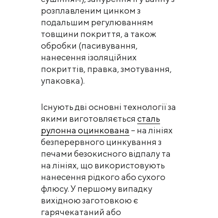
розплавленим цинком з
подальшим регулюванням
товщини покриття, а також
обробки (пасивування,
нанесення ізоляційних
покриттів, правка, змотування,
упаковка).
Існують дві основні технології за
якими виготовляється
сталь
рулонна оцинкована
– на лініях
безперервного цинкування з
печами безокисного відпалу та
на лініях, що використовують
нанесення рідкого або сухого
флюсу. У першому випадку
вихідною заготовкою є
гарячекатаний або