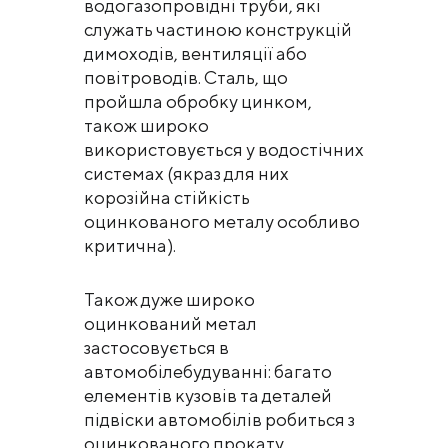
водогазопровідні труби, які
служать частиною конструкцій
димоходів, вентиляції або
повітроводів. Сталь, що
пройшла обробку цинком,
також широко
використовується у водостічних
системах (якраз для них
корозійна стійкість
оцинкованого металу особливо
критична).
Також дуже широко
оцинкований метал
застосовується в
автомобілебудуванні: багато
елементів кузовів та деталей
підвіски автомобілів робиться з
оцинкованого прокату.