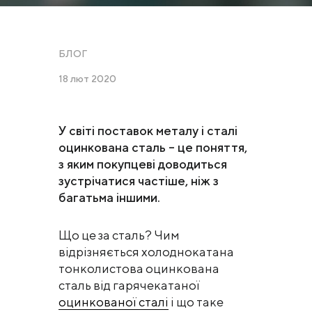
БЛОГ
18 лют 2020
У світі поставок металу і сталі
оцинкована сталь – це поняття,
з яким покупцеві доводиться
зустрічатися частіше, ніж з
багатьма іншими.
Що це за сталь? Чим
відрізняється холоднокатана
тонколистова оцинкована
сталь від гарячекатаної
оцинкованої сталі
і що таке