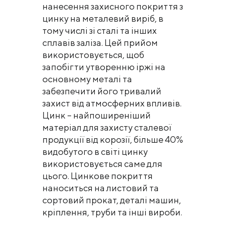
нанесення захисного покриття з
цинку на металевий виріб, в
тому числі зі сталі та інших
сплавів заліза. Цей прийом
використовується, щоб
запобігти утворенню іржі на
основному металі та
забезпечити його тривалий
захист від атмосферних впливів.
Цинк – найпоширеніший
матеріал для захисту сталевої
продукції від корозії, більше 40%
видобутого в світі цинку
використовується саме для
цього. Цинкове покриття
наноситься на листовий та
сортовий прокат, деталі машин,
кріплення, труби та інші вироби.