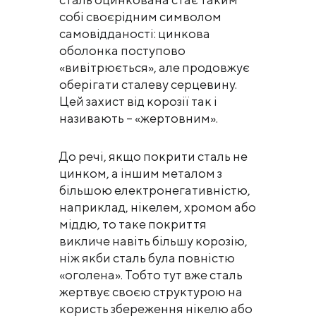
собі своєрідним символом
самовідданості: цинкова
оболонка поступово
«вивітрюється», але продовжує
оберігати сталеву серцевину.
Цей захист від корозії так і
називають – «жертовним».
До речі, якщо покрити сталь не
цинком, а іншим металом з
більшою електронегативністю,
наприклад, нікелем, хромом або
міддю, то таке покриття
викличе навіть більшу корозію,
ніж якби сталь була повністю
«оголена». Тобто тут вже сталь
жертвує своєю структурою на
користь збереження нікелю або