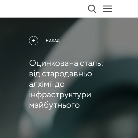
НАЗАД
Оцинкована сталь:
від стародавньої
алхімії до
інфраструктури
майбутнього