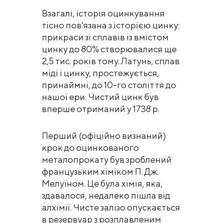
Взагалі, історія оцинкування
тісно пов'язана з історією цинку:
прикраси зі сплавів із вмістом
цинку до 80% створювалися ще
2,5 тис. років тому. Латунь, сплав
міді і цинку, простежується,
принаймні, до 10-го століття до
нашої ери. Чистий цинк був
вперше отриманий у 1738 р.
Перший (офіційно визнаний)
крок до оцинкованого
металопрокату був зроблений
французьким хіміком П. Дж.
Мелуїном. Це була хімія, яка,
здавалося, недалеко пішла від
алхімії. Чисте залізо опускається
в резервуар з розплавленим