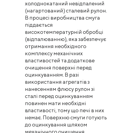
холоднокатаний невідпалений
(нагартований) сталевий рулон.
В процесі виробництва смуга
піддається
високотемпературній обробці
(відпалюванню), яка забезпечує
отримання необхідного
комплексу механічних
властивостей та додаткове
очищення поверхні перед
оцинкуванням. В разі
використання агрегатів з
нанесенням флюсу рулон зі
сталі перед оцинкуванням
повинен мати необхідні
властивості, тому що печі в них
немає. Поверхню смуги готують
до оцинкування шляхом
механічного очищення,