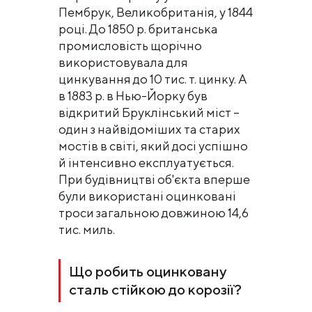
Пембрук, Великобританія, у 1844
році. До 1850 р. британська
промисловість щорічно
використовувала для
цинкування до 10 тис. т. цинку. А
в 1883 р. в Нью-Йорку був
відкритий Бруклінський міст –
один з найвідоміших та старих
мостів в світі, який досі успішно
й інтенсивно експлуатується.
При будівництві об'єкта вперше
були використані оцинковані
троси загальною довжиною 14,6
тис. миль.
Що робить оцинковану
сталь стійкою до корозії?