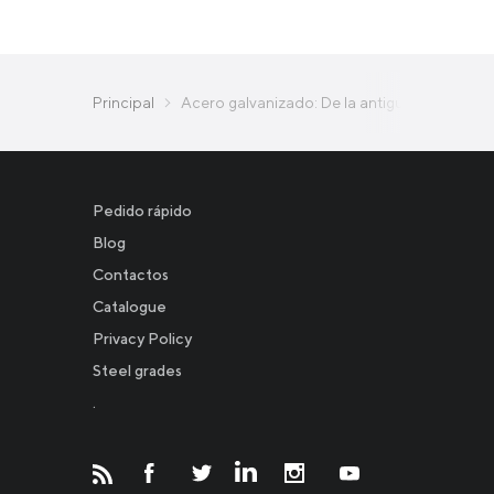
Principal
Acero galvanizado: De la antigua alquimia a l
Pedido rápido
Blog
Contactos
Catalogue
Privacy Policy
Новости
Steel grades
.
Инвесторам
СМИ о нас