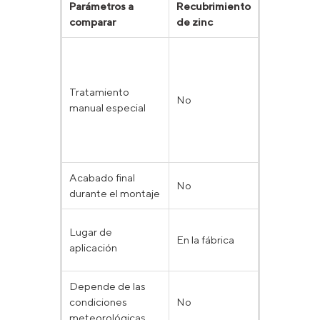
Parámetros a
Recubrimiento
Recubrimi
comparar
de zinc
de pintura
Varias capa
envoltura 
una tela,
Tratamiento
No
separador
manual especial
de madera
entre las
estructura
Acabado final
No
Se requier
durante el montaje
Directame
Lugar de
En la fábrica
en el lugar 
aplicación
la fábrica
Depende de las
condiciones
No
Sí
meteorológicas