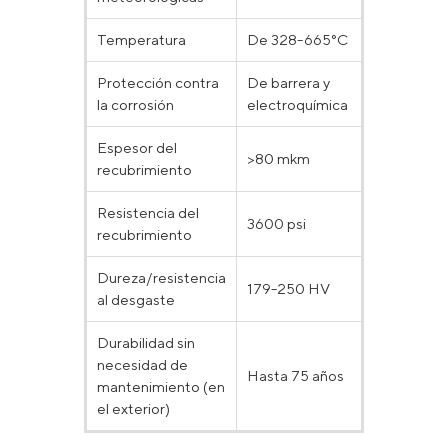
Temperatura
De 328-665°C
<473°C
Protección contra
De barrera y
Solo de bar
la corrosión
electroquímica
Espesor del
>80 mkm
Variable
recubrimiento
Resistencia del
3600 psi
300-600 p
recubrimiento
Dureza/resistencia
Según el ti
179-250 HV
al desgaste
de la pintur
Durabilidad sin
necesidad de
Hasta 75 años
8-10 años
mantenimiento (en
el exterior)