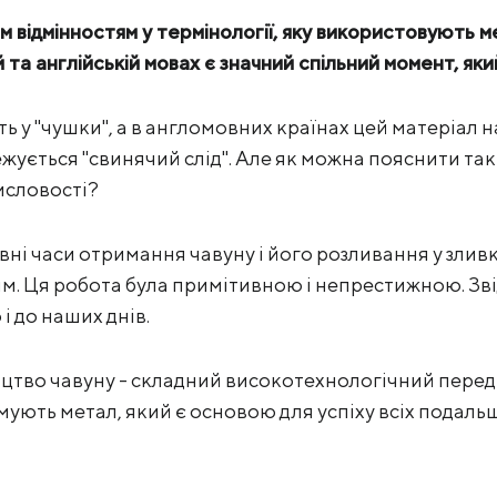
відмінностям у термінології, яку використовують ме
й та англійській мовах є значний спільний момент, як
ь у "чушки", а в англомовних країнах цей матеріал на
жується "свинячий слід". Але як можна пояснити так
исловості?
вні часи отримання чавуну і його розливання у злив
м. Ця робота була примітивною і непрестижною. Звід
і до наших днів.
цтво чавуну - складний високотехнологічний переділ
ують метал, який є основою для успіху всіх подаль