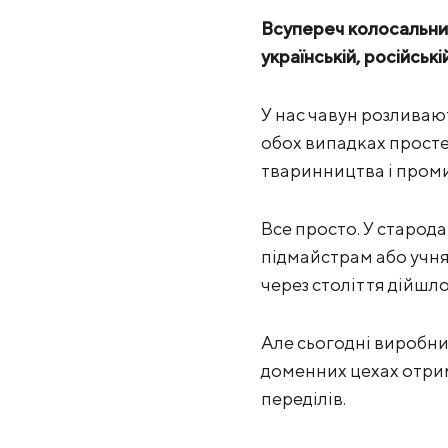
Всупереч колосальним 
українській, російські
У нас чавун розливают
обох випадках просте
тваринництва і пром
Все просто. У старода
підмайстрам або учня
через століття дійшло 
Але сьогодні виробни
доменних цехах отрим
переділів.