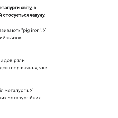
талурги світу, в
ий стосується чавуну.
зивають "pig iron". У
ий зв'язок
ки довіряли
си і порівняння, яке
 металургії. У
ших металургійних