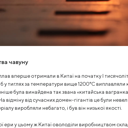
тва чавуну
лав вперше отримали в Китаї на початку І тисячоліт
б у тиглях за температури вище 1200°C виплавляли к
зніше була винайдена так звана «китайська вагранка»
а відміну від сучасних домен-гігантів це були невел
ріалу виробляли небагато, і був він низької якості.
ашої ери у цьому ж Китаї оволоділи виробництвом скла