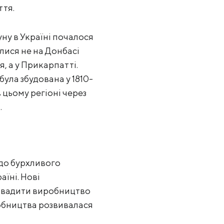
ття.
ну в Україні почалося
вилися не на Донбасі
я, а у Прикарпатті.
була збудована у 1810-
в цьому регіоні через
.
 до бурхливого
аїні. Нові
ровадити виробництво
робництва розвивалася