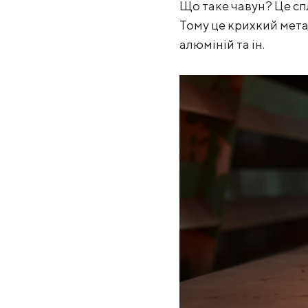
Що таке чавун? Це спл
Тому це крихкий метал
алюміній та ін.