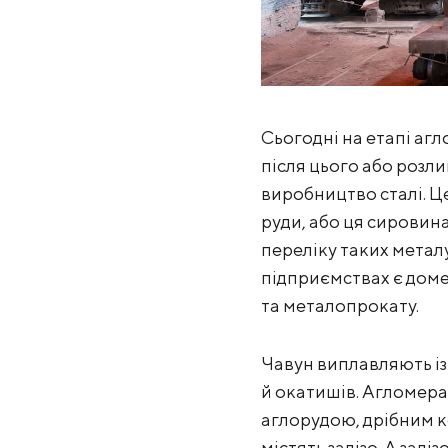
Сьогодні на етапі аг
після цього або розли
виробництво сталі. Це
руди, або ця сировина
переліку таких метал
підприємствах є домен
та металопрокату.
Чавун виплавляють із
й окатишів. Агломера
аглорудою, дрібним 
містять залізо. А зал