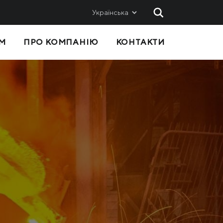
Українська
М
ПРО КОМПАНІЮ
КОНТАКТИ
 ТА
ПРОДАЖІ
Метінвест-СМЦ
Metinvest International SA
Metinvest Polska
с
Я