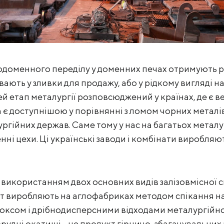
лодоменного переділу у доменних печах отримують р
вають у зливки для продажу, або у рідкому вигляді 
й етап металургії розповсюджений у країнах, де є ве
 є доступнішою у порівнянні з ломом чорних металів
ургійних держав. Саме тому у нас на багатьох метал
ні цехи. Ці українські заводи і комбінати виробляют
 використанням двох основних видів залізовмісної 
т виробляють на аглофабриках методом спікання на
коксом і дрібнодисперсними відходами металургійн
ізорудні окатиші - це продукт гірничо-збагачувальних