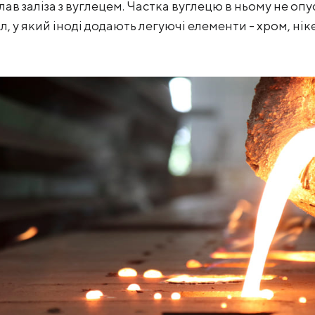
ав заліза з вуглецем. Частка вуглецю в ньому не опу
, у який іноді додають легуючі елементи - хром, нік