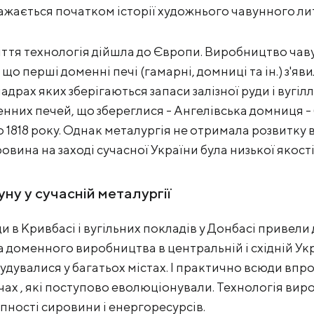
важається початком історії художнього чавунного ли
іття технологія дійшла до Європи. Виробництво чаву
о, що перші доменні печі (гамарні, домниці та ін.) з'я
надрах яких зберігаються запаси залізної руди і вугілл
енних печей, що збереглися - Ангелівська домниця - 
до 1818 року. Однак металургія не отримала розвитку 
овина на заході сучасної України була низької якості
ну у сучасній металургії
ди в Кривбасі і вугільних покладів у Донбасі привели
а доменного виробництва в центральній і східній Укр
будувалися у багатьох містах. І практично всюди вп
чах , які поступово еволюціонували. Технологія ви
упності сировини і енергоресурсів.