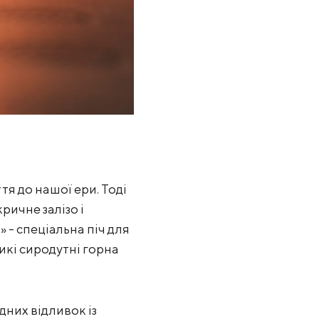
тя до нашої ери. Тоді
ричне залізо і
 - спеціальна піч для
икі сиродутні горна
дних відливок із