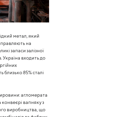
ідкий метал, який
направляють на
ликі запаси залізної
. Україна входить до
ургійних
ь близько 85% сталі
сировини: агломерата
 конвеєрі вапняку з
ого виробництва, що
 комбінатів та фабрик,