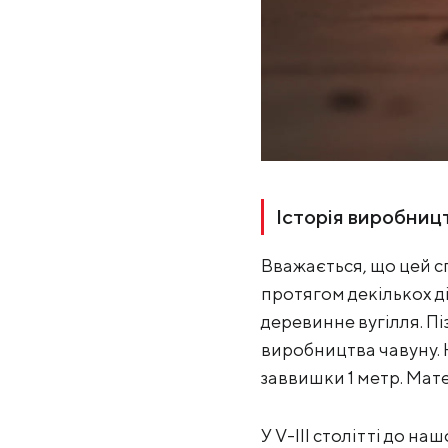
Історія виробниц
Вважається, що цей сп
протягом декількох ді
деревинне вугілля. Пі
виробництва чавуну. Н
заввишки 1 метр. Мате
У V-III столітті до н