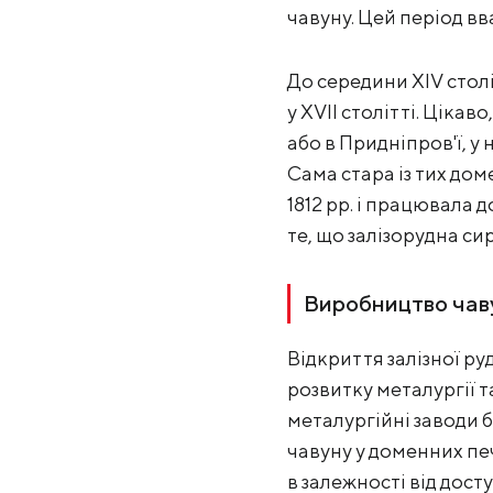
чавуну. Цей період в
До середини XIV стол
у XVII столітті. Цікав
або в Придніпров'ї, у 
Сама стара із тих дом
1812 рр. і працювала 
те, що залізорудна сир
Виробництво чаву
Відкриття залізної ру
розвитку металургії т
металургійні заводи 
чавуну у доменних пе
в залежності від дост