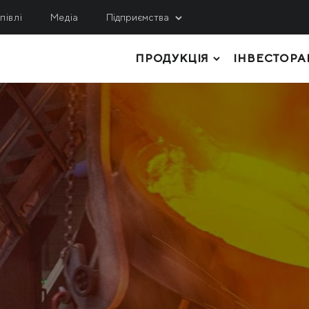
півлі
Медіа
Підприємства
ПРОДУКЦІЯ
ІНВЕСТОРА
ИДОБУВАННЯ
СЕРВІС, ІНЖИНІРИНГ
ЛОГІСТИКА
гулецький ГЗК
МРМЗ
внічний ГЗК
ТОВСТОЛИСТОВИЙ ПРОКАТ
КРМЗ
нтральний ГЗК
ТРУБИ І ПРОФІЛІ
Метінвест-Шіппінг
ited Coal Company
РУЛОННИЙ ПРОКАТ
Metinvest Digital
ЛИСТОВИЙ ПРОКАТ
Метінвест Бізнес Серві
Метінвест Січсталь
СОРТОВИЙ ПРОКАТ
СИРОВИНА ТА НАПІВФАБРИКАТИ
КОКСОХІМІЧНА ТА ІНША ПРОДУКЦІ