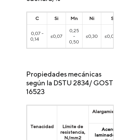
С
Si
Mn
Ni
S
P
0,25
0,07 -
≤0,07
-
≤0,30
≤0,040
≤0,03
0,14
0,50
Propiedades mecánicas
según la DSTU 2834/ GOST
16523
Alargamiento relativ
de
Tenacidad
Límite de
Aceros
resistencia,
laminados en
l
N/mm2