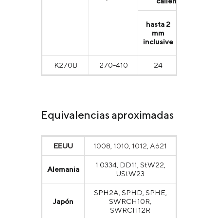
caliente
más
hasta 2
ha
de
mm
2
inclusive
inc
mm
К270В
270-410
24
26
Equivalencias aproximadas
EEUU
1008, 1010, 1012, A621
1.0334, DD11, StW22,
Alemania
UStW23
SPH2A, SPHD, SPHE,
Japón
SWRCH10R,
SWRCH12R