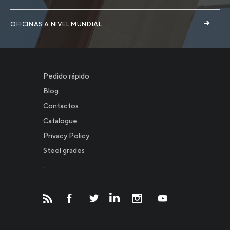
OFICINAS A NIVEL MUNDIAL
Pedido rápido
Blog
Contactos
Catalogue
Privacy Policy
Новости
Steel grades
.
Инвесторам
СМИ о нас