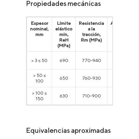
Propiedades mecánicas
Espesor
Límite
Resistencia
Alargamient
nominal,
elástico
a la
relativo mín,
mm
mín,
tracción,
σ %
ReH
Rm (МPа)
(МPа)
> 3 ≤ 50
690
770-940
14
> 50 ≤
650
760-930
14
100
> 100 ≤
630
710-900
14
150
Equivalencias aproximadas