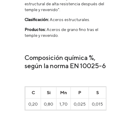
estructural de alta resistencia después del
temple y revenido".
Clasificación:
Aceros estructurales.
Productos:
Aceros de grano fino tras el
temple y revenido.
Composición química %,
según la norma EN 10025-6
С
Si
Mn
P
S
N
0,20
0,80
1,70
0,025
0,015
0,015
0