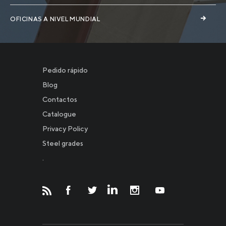
OFICINAS A NIVEL MUNDIAL
Pedido rápido
Blog
Contactos
Catalogue
Privacy Policy
Новости
Steel grades
.
Инвесторам
СМИ о нас