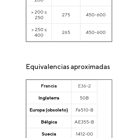
> 200 ≤
275
450-600
250
> 250 ≤
265
450-600
400
Equivalencias aproximadas
Francia
E36-2
Inglaterra
50B
Europa (obsoleto)
Fe510-B
Bélgica
AE355-B
Suecia
1412-00