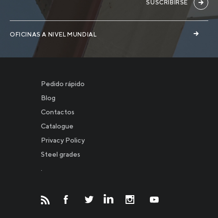
SUSCRIBIRSE
OFICINAS A NIVEL MUNDIAL
Pedido rápido
Blog
Contactos
Catalogue
Privacy Policy
Новости
Steel grades
.
Инвесторам
СМИ о нас