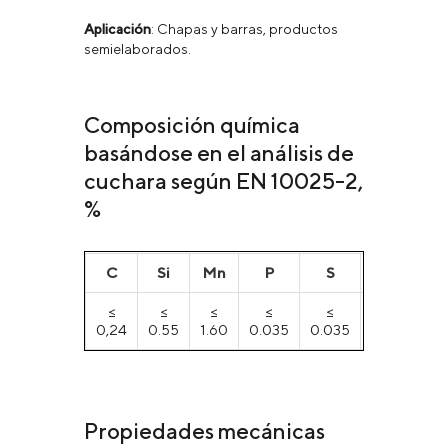
Aplicación
: Chapas y barras, productos
semielaborados.
Composición química
basándose en el análisis de
cuchara según EN 10025-2,
%
С
Si
Mn
P
S
N
C
≤
≤
≤
≤
≤
≤
0,24
0.55
1.60
0.035
0.035
0.012
0.
Propiedades mecánicas