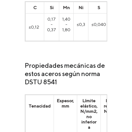
С
Si
Mn
Ni
S
P
0,17
1,40
-
-
≤0,3
≤0,040
≤0,12
≤0,035
0,37
1,80
Propiedades mecánicas de
estos aceros según norma
DSTU 8541
Espesor,
Límite
Límite de
Tenacidad
mm
elástico,
resistencia,
N/mm2,
N/mm2, no
no
inferior a
inferior
a