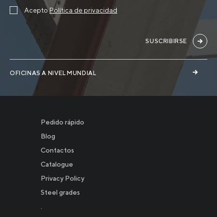
Acepto
Política de privacidad
SUSCRIBIRSE
OFICINAS A NIVEL MUNDIAL
Pedido rápido
Blog
Contactos
Catalogue
Privacy Policy
Новости
Steel grades
.
Инвесторам