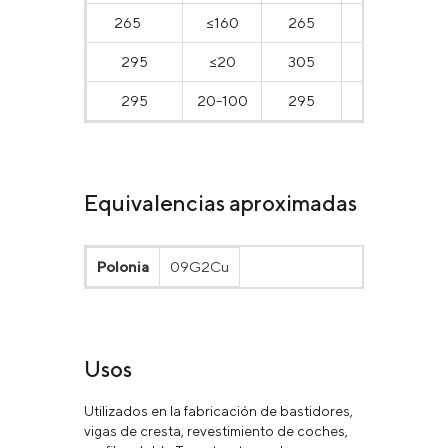
265
≤160
265
430
295
≤20
305
440
295
20-100
295
430
Equivalencias aproximadas
Polonia
09G2Cu
Usos
Utilizados en la fabricación de bastidores,
vigas de cresta, revestimiento de coches,