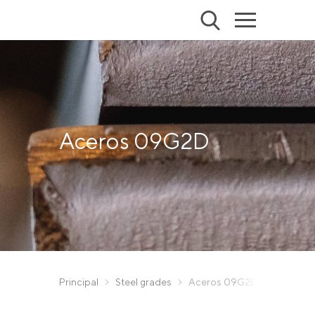
Aceros 09G2D
Principal
Steel grades
Aceros 09G2D