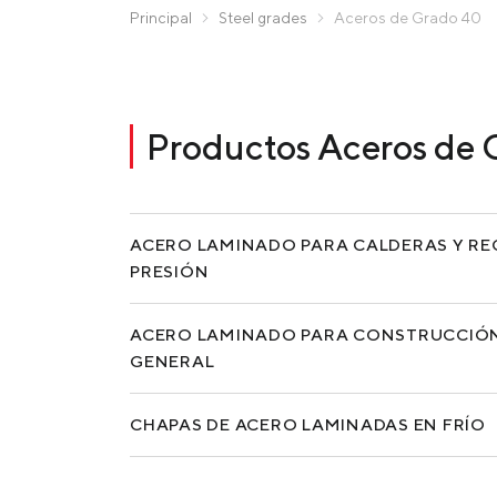
Zaporizhstal JV
Principal
Steel grades
Aceros de Grado 40
Метинвест-Ресурс
Hacer un pedido rápido
Unisteel
Kamet Steel
Productos Aceros de 
Metinvest Tubular Iași
ACERO LAMINADO PARA CALDERAS Y REC
PRESIÓN
ACERO LAMINADO PARA CONSTRUCCIÓN
GENERAL
CHAPAS DE ACERO LAMINADAS EN FRÍO