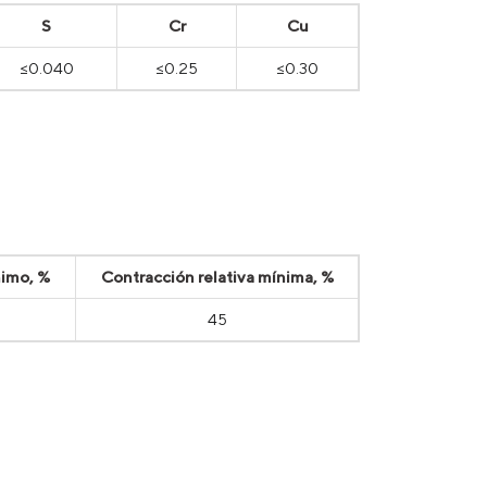
S
Cr
Cu
≤0.040
≤0.25
≤0.30
nimo, %
Contracción relativa mínima, %
45