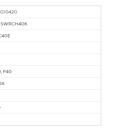
, G10420
K, SWRCH40K
 C40E
0, P40
0X
0