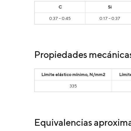
С
Si
0.37 – 0.45
0.17 – 0.37
Propiedades mecánicas
Límite elástico mínimo, N/mm2
Límit
335
Equivalencias aproxim