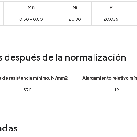
Mn
Ni
P
0.50 – 0.80
≤0.30
≤0.035
 después de la normalización
e de resistencia mínimo, N/mm2
Alargamiento relativo mí
570
19
adas