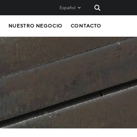
Español
S
NUESTRO NEGOCIO
CONTACTO
AND
SALES
Metinvest SMC
Metinvest International SA
Metinvest Polska
ice
OS