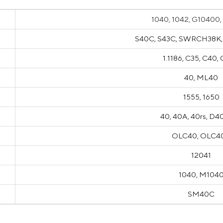
1040, 1042, G10400
S40C, S43C, SWRCH38
1.1186, C35, C40,
40, ML40
1555, 1650
40, 40A, 40rs, D4
OLC40, OLC4
12041
1040, M104
SM40C