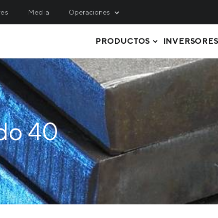
res
Media
Operaciones
PRODUCTOS
INVERSORE
INING
SERVICE, LOGISTICS 
ENGINEERING
hulets Iron Ore
Metinvest M&R
rthern Iron Ore
CHAPA GRUESA
Metinvest-KMRP
ntral Iron Ore
TUBERÍAS Y PERFILES
Metinvest-Shipping
do 40
ited Coal Company
STEEL GRADES
Metinvest Digital
ACERO EN ROLLOS
Metinvest Business Serv
Метінвест Січсталь
CHAPAS DE ACERO
PERFILES LAMINADOS
MATERIAS PRIMAS, SEMIFABRICAD