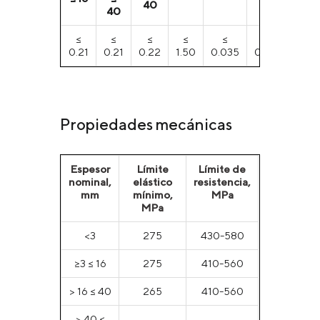
40
40
≤
≤
≤
≤
≤
≤
≤
0.21
0.21
0.22
1.50
0.035
0.035
0.01
Propiedades mecánicas
Espesor
Límite
Límite de
nominal,
elástico
resistencia,
mm
mínimo,
MPa
MPa
<3
275
430-580
≥3 ≤ 16
275
410-560
> 16 ≤ 40
265
410-560
> 40 ≤