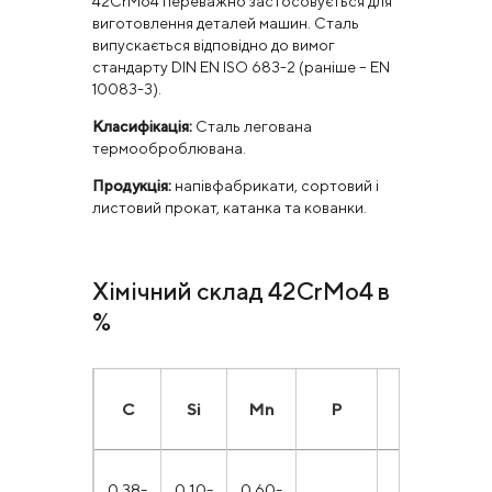
42CrMo4 переважно застосовується для
виготовлення деталей машин. Сталь
випускається відповідно до вимог
стандарту DIN EN ISO 683-2 (раніше – EN
10083-3).
Класифікація:
Сталь легована
термооброблювана.
Продукція:
напівфабрикати, сортовий і
листовий прокат, катанка та кованки.
Хімічний склад 42CrMo4 в
%
С
Si
Mn
P
S
C
0.38-
0,10-
0.60-
0.