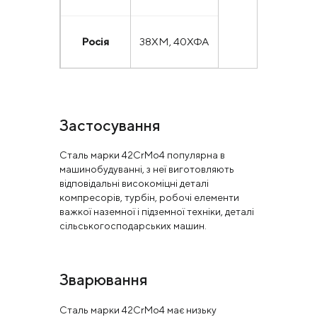
Росія
38ХМ, 40ХФА
Застосування
Сталь марки 42CrMo4 популярна в
машинобудуванні, з неї виготовляють
відповідальні високоміцні деталі
компресорів, турбін, робочі елементи
важкої наземної і підземної техніки, деталі
сільськогосподарських машин.
Зварювання
Сталь марки 42CrMo4 має низьку