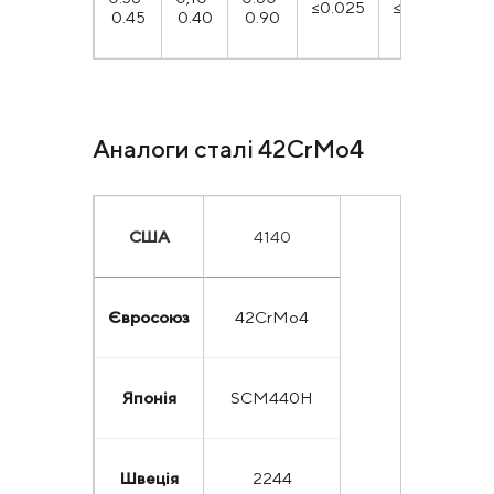
≤0.025
≤0.035
0.45
0.40
0.90
1.
Аналоги сталі 42CrMo4
США
4140
Євросоюз
42CrMo4
Японія
SCM440H
Швеція
2244