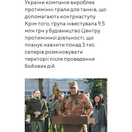
України компанія виробляє
протимінні трали для танків, що
допомагають контрнаступу.
Крім того, група інвестувала 9,5
млн грн у будівництво Центру
протимінної діяльності, що
планує навчити понад 3 тис.
саперів розміновувати
території після проведення
бойових дій.