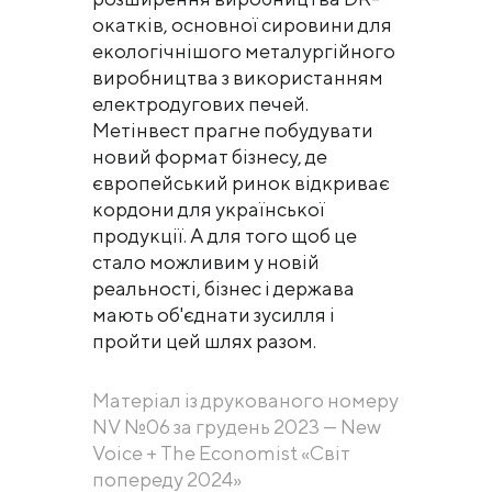
окатків, основної сировини для
екологічнішого металургійного
виробництва з використанням
електродугових печей.
Метінвест прагне побудувати
новий формат бізнесу, де
європейський ринок відкриває
кордони для української
продукції. А для того щоб це
стало можливим у новій
реальності, бізнес і держава
мають об'єднати зусилля і
пройти цей шлях разом.
Матеріал із друкованого номеру
NV №06 за грудень 2023 — New
Voice + The Economist «Світ
попереду 2024»