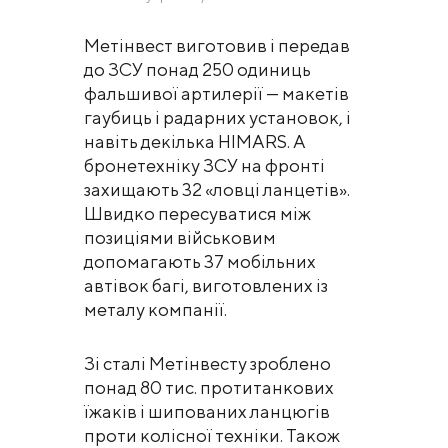
Метінвест виготовив і передав
до ЗСУ понад 250 одиниць
фальшивої артилерії — макетів
гаубиць і радарних установок, і
навіть декілька HIMARS. А
бронетехніку ЗСУ на фронті
захищають 32 «ловці ланцетів».
Швидко пересуватися між
позиціями військовим
допомагають 37 мобільних
автівок багі, виготовлених із
металу компанії.
Зі сталі Метінвесту зроблено
понад 80 тис. протитанкових
їжаків і шипованих ланцюгів
проти колісної техніки. Також