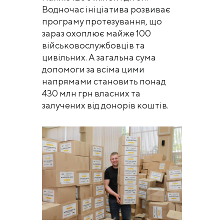
Водночас ініціатива розвиває
програму протезування, що
зараз охоплює майже 100
військовослужбовців та
цивільних. А загальна сума
допомоги за всіма цими
напрямами становить понад
430 млн грн власних та
залучених від донорів коштів.