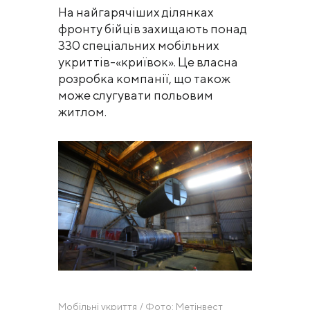
На найгарячіших ділянках
фронту бійців захищають понад
330 спеціальних мобільних
укриттів-«криївок». Це власна
розробка компанії, що також
може слугувати польовим
житлом.
Мобільні укриття / Фото: Метінвест