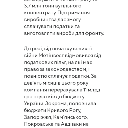
3,7 млн тонн вугільного
концентрату. Підтримання
виробництва дає змогу
сплачувати податки та
виготовляти вироби для фронту.
До речі, від початку великої
війни Метінвест відмовився від
податкових пільг, на які має
право за законодавством, і
повністю сплачує податки. За
дев’ять місяців цього року
компанія перерахувала 11 млрд
грн податків до бюджету
України. Зокрема, поповнила
бюджети Кривого Рогу,
Запоріжжя, Кам’янського,
Покровська та Авдіївки на