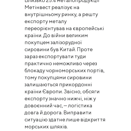
Близько 25% металопродукції
Метінвест реалізує на
внутрішньому ринку, а решту
експорту металу
переорієнтував на європейські
країни. До війни великим
покупцем залізорудної
сировини був Китай. Проте
зараз експортувати туди
практично неможливо через
блокаду чорноморських портів,
тому покупцями сировини
залишаються прикордонні
країни Європи. Звісно, обсяги
експорту значно нижчі, ніж у
довоєнний час, — логістика
довга й дорога. Виправити
ситуацію здатне лише відкриття
морських шляхів.