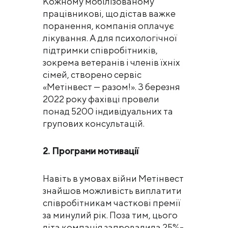
Кожному мобілізованому
працівникові, що дістав важке
поранення, компанія оплачує
лікування. А для психологічної
підтримки співробітників,
зокрема ветеранів і членів їхніх
сімей, створено сервіс
«Метінвест — разом!». З березня
2022 року фахівці провели
понад 5200 індивідуальних та
групових консультацій.
2. Програми мотивації
Навіть в умовах війни Метінвест
знайшов можливість виплатити
співробітникам часткові премії
за минулий рік. Поза тим, цього
літа компанія запровадила 25%-