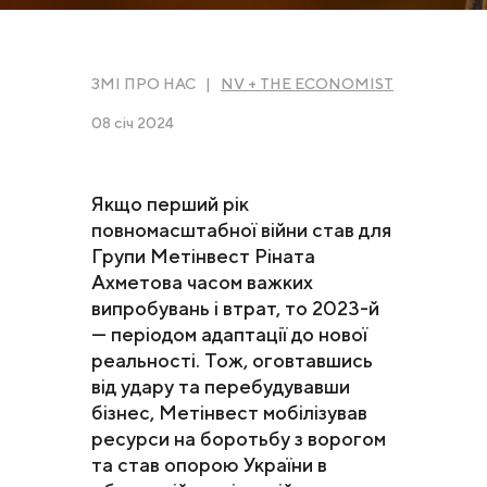
ЗМІ ПРО НАС |
NV + THE ECONOMIST
08 січ 2024
Якщо перший рік
повномасштабної війни став для
Групи Метінвест Ріната
Ахметова часом важких
випробувань і втрат, то 2023-й
— періодом адаптації до нової
реальності. Тож, оговтавшись
від удару та перебудувавши
бізнес, Метінвест мобілізував
ресурси на боротьбу з ворогом
та став опорою України в