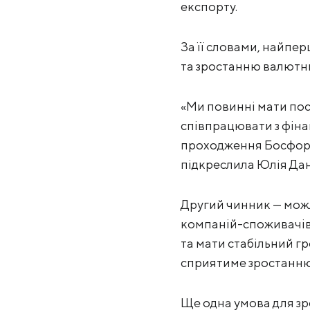
експорту.
За її словами, найпе
та зростанню валютн
«Ми повинні мати пос
співпрацювати з фіна
проходження Босфору 
підкреслила Юлія Да
Другий чинник — можл
компаній-споживачів
та мати стабільний гр
сприятиме зростанню 
Ще одна умова для зр