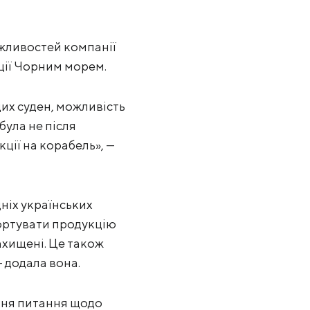
жливостей компанії
ції Чорним морем.
их суден, можливість
ула не після
ції на корабель», —
ніх українських
ортувати продукцію
ахищені. Це також
 додала вона.
ння питання щодо