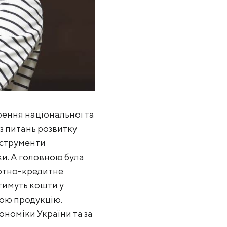
рення національної та
з питань розвитку
нструменти
нки. А головною була
ортно-кредитне
тимуть кошти у
вою продукцію.
ономіки України та за