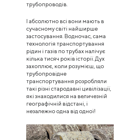
трубопроводів.
І абсолютно всі вони мають в
сучасному світі найширше
застосування. Водночас, сама
технологія транспортування
рідин і газів по трубах налічує
кілька тисяч років історії. Дух
захоплює, коли розумієш, що
трубопровідне
транспортування розробляли
такі різні стародавні цивілізації,
які знаходилися на величезній
географічній відстані, і
незалежно одна від одної!