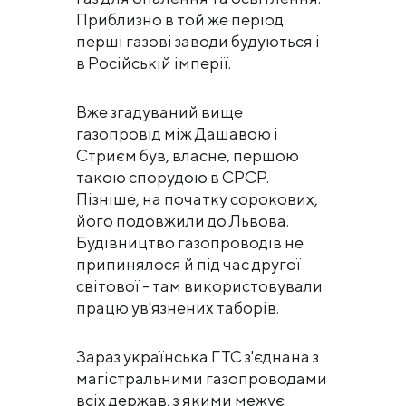
Приблизно в той же період
перші газові заводи будуються і
в Російській імперії.
Вже згадуваний вище
газопровід між Дашавою і
Стриєм був, власне, першою
такою спорудою в СРСР.
Пізніше, на початку сорокових,
його подовжили до Львова.
Будівництво газопроводів не
припинялося й під час другої
світової - там використовували
працю ув'язнених таборів.
Зараз українська ГТС з'єднана з
магістральними газопроводами
всіх держав, з якими межує