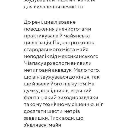
для видалення нечистот.
До речі, цивілізоване
поводження з нечистотами
практикувала й майянська
цивілізація. Під час розкопок
стародавнього міста майя
неподалік від мексиканського
Чіапасу археологи виявили
нетиповий акведук. Мало того,
що він звужувався до кінця, так
ще й звели його під кутом. На
думку дослідників, водяний
фонтан, який виходив завдяки
такому технічному рішенню, міг
досягати шести метрів
заввишки. Тиск води, що
з'являвся, майя