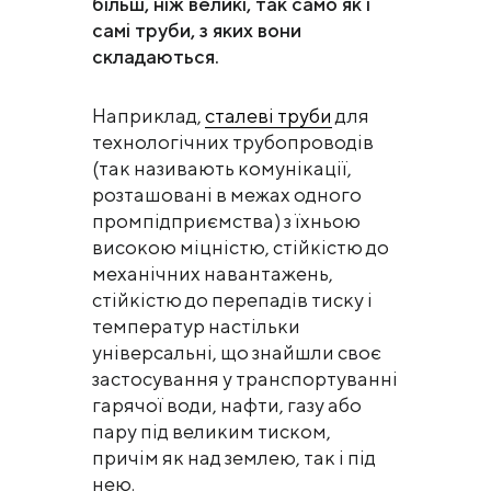
більш, ніж великі, так само як і
самі труби, з яких вони
складаються.
Наприклад,
сталеві труби
для
технологічних трубопроводів
(так називають комунікації,
розташовані в межах одного
промпідприємства) з їхньою
високою міцністю, стійкістю до
механічних навантажень,
стійкістю до перепадів тиску і
температур настільки
універсальні, що знайшли своє
застосування у транспортуванні
гарячої води, нафти, газу або
пару під великим тиском,
причім як над землею, так і під
нею.