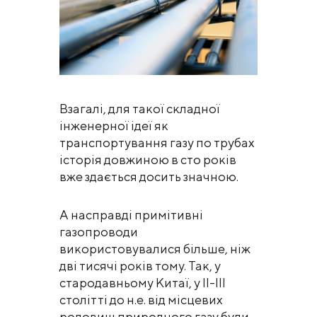
Взагалі, для такої складної
інженерної ідеї як
транспортування газу по трубах
історія довжиною в сто років
вже здається досить значною.
А насправді примітивні
газопроводи
використовувалися більше, ніж
дві тисячі років тому. Так, у
стародавньому Китаї, у II-III
столітті до н.е. від місцевих
родовищ природного газу були