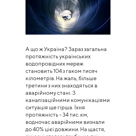
А що ж Україна? Зараз загальна
протяжність українських
водопровідних мереж
становить 104 з гаком тисяч
кілометрів. На жаль, більше
третини з них знаходяться в
аварійному стані. З
каналізаційними комунікаціями
ситуація ще гірша. Їхня
протяжність - 34 тис. км,
водночас аварійними визнали
до 40% цієї довжини. На щастя,