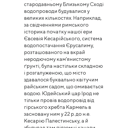
стародавньому Близькому Сході
водопроводи будувалися у
великих кількостях. Наприклад,
за свідченнями римського
історика початку нашої ери
Євсевія Кесарійського, система
водопостачання Єрусалиму,
розташованого на вкрай
неродючому кам'янистому
ґрунті, була настільки складною
і розгалуженою, що місто
здавалося буквально квітучим
райським садом, що омивається
водою. Юдейський цар Ірод не
тільки провів водопровід від
гірського хребта Кармель в
засновану ним у 22 р. до н.е.
Кесарію Палестинську, а й
збудував там підземні канали