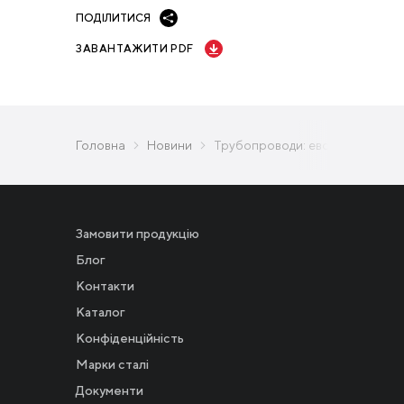
ПОДІЛИТИСЯ
ЗАВАНТАЖИТИ PDF
Головна
Новини
Трубопроводи: еволюція транспо
Замовити продукцію
Блог
Контакти
Каталог
Конфіденційність
Новости
Марки сталі
Документи
Инвесторам