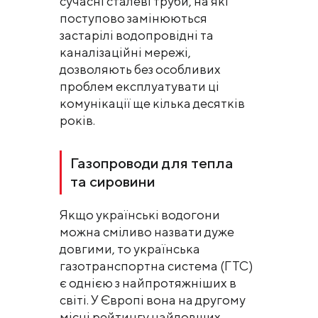
сучасні сталеві труби, на які
поступово замінюються
застарілі водопровідні та
каналізаційні мережі,
дозволяють без особливих
проблем експлуатувати ці
комунікації ще кілька десятків
років.
Газопроводи для тепла
та сировини
Якщо українські водогони
можна сміливо назвати дуже
довгими, то українська
газотранспортна система (ГТС)
є однією з найпротяжніших в
світі. У Європі вона на другому
місці рейтингу найдовших