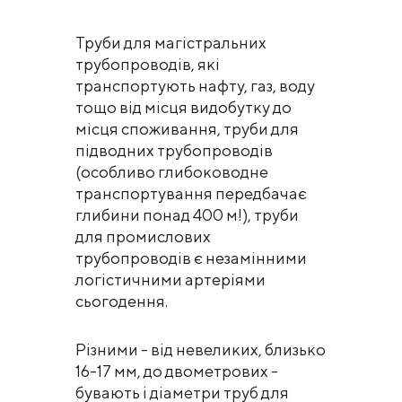
Труби для магістральних
трубопроводів, які
транспортують нафту, газ, воду
тощо від місця видобутку до
місця споживання, труби для
підводних трубопроводів
(особливо глибоководне
транспортування передбачає
глибини понад 400 м!), труби
для промислових
трубопроводів є незамінними
логістичними артеріями
сьогодення.
Різними - від невеликих, близько
16-17 мм, до двометрових -
бувають і діаметри труб для