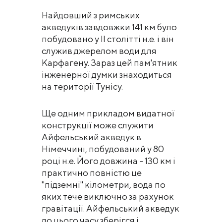
Найдовший з римських
акведуків завдовжки 141 км було
побудовано у II столітті н.е. і він
служив джерелом води для
Карфагену. Зараз цей пам'ятник
інженерної думки знаходиться
на території Тунісу.
Ще одним прикладом видатної
конструкції може служити
Айфельський акведук в
Німеччині, побудований у 80
році н.е. Його довжина - 130 км і
практично повністю це
"підземні" кілометри, вода по
яких тече виключно за рахунок
гравітації. Айфельський акведук
до цього часу зберігся і