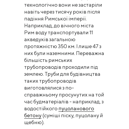
технологічно вони не застаріли
навіть через тисячу років після
падіння Римської імперії.
Наприклад, до вічного міста
Рим воду транспортували 11
акведуків загальною
протяжністю 350 км. І лише 47 з
них були наземними. Переважна
більшість римських
трубопроводів проходили під
землею. Труби для будівництва
таких трубопроводів
виготовлялися з по-
справжньому просунутих на той
час будматеріалів - наприклад, з
водостійкого
пуцоланового
бетону
(суміші піску, пуцолану й
щебню).