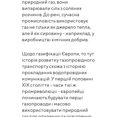
природний газ, вони
випарювали сіль з соляних
розчинів. До речі, сучасна
промисловість використовує
газ не тільки як джерело тепла,
але й як сировину - наприклад, у
виробництві хімічних добрив.
Щодо газифікації Європи, то тут
історія розвитку газопровідного
транспорту схожа з історією
прокладання водопровідних
комунікацій. У першій половині
XIX століття - часи тієї ж
промреволюціі - європейці
починають будувати перші
газопроводи і масово
використовувати природний
газ для опалення та освітлення.