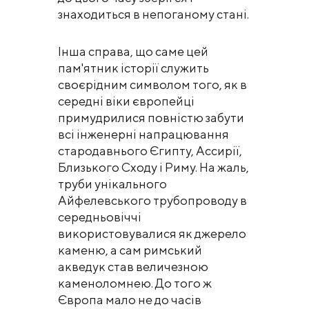
знаходиться в непоганому стані.
Інша справа, що саме цей
пам'ятник історії служить
своєрідним символом того, як в
середні віки європейці
примудрилися повністю забути
всі інженерні напрацювання
стародавнього Єгипту, Ассирії,
Близького Сходу і Риму. На жаль,
труби унікального
Айфелевського трубопроводу в
середньовіччі
використовувалися як джерело
каменю, а сам римський
акведук став величезною
каменоломнею. До того ж
Європа мало не до часів