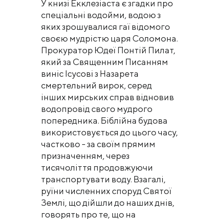
У книзі Екклезіаста є згадки про
спеціальні водойми, водою з
яких зрошувалися гаї відомого
своєю мудрістю царя Соломона.
Прокуратор Юдеї Понтій Пилат,
який за Священним Писанням
виніс Ісусові з Назарета
смертельний вирок, серед
інших мирських справ відновив
водопровід свого мудрого
попередника. Біблійна будова
використовується до цього часу,
частково - за своїм прямим
призначенням, через
тисячоліття продовжуючи
транспортувати воду. Взагалі,
руїни численних споруд Святої
Землі, що дійшли до наших днів,
говорять про те, що на