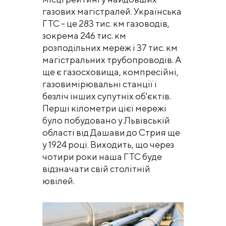
газових магістралей. Українська
ГТС - це 283 тис. км газоводів,
зокрема 246 тис. км
розподільних мереж і 37 тис. км
магістральних трубопроводів. А
ще є газосховища, компресійні,
газовимірювальні станції і
безліч інших супутніх об'єктів.
Перші кілометри цієї мережі
було побудовано у Львівській
області від Дашави до Стрия ще
у 1924 році. Виходить, що через
чотири роки наша ГТС буде
відзначати свій столітній
ювілей.