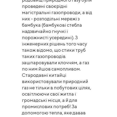
проведені своєрідні
магістральні газопроводи, а від
них - розподільні мережі з
бамбука (бамбукові стебла
надзвичайно гнучкі і
порожнисті усередині). З
інженерних рішень того часу
також відомо, що стики труб
таких газопроводів
зашпаровували клоччям, а газ
по ним йшов самопливом.
Стародавні китайці
використовували природний
газ не тільки в побутових цілях,
освітлюючи свої житла і
громадські місця, а й для
промислових потреб! За
допомогою тепла, яке давав