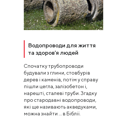
Водопроводи для життя
та здоров'я людей
Спочатку трубопроводи
будували з глини, стовбурів
дерев і каменів, потім у справу
пішли цегла, залізобетон і,
нарешті, сталеві труби. Згадку
про стародавні водопроводи,
які ще називають акведуками,
можна знайти ... в Біблії.