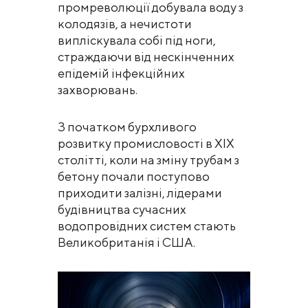
промреволюції добувала воду з
колодязів, а нечистоти
випліскувала собі під ноги,
страждаючи від нескінченних
епідемій інфекційних
захворювань.
З початком бурхливого
розвитку промисловості в XIX
столітті, коли на зміну трубам з
бетону почали поступово
приходити залізні, лідерами
будівництва сучасних
водопровідних систем стають
Великобританія і США.