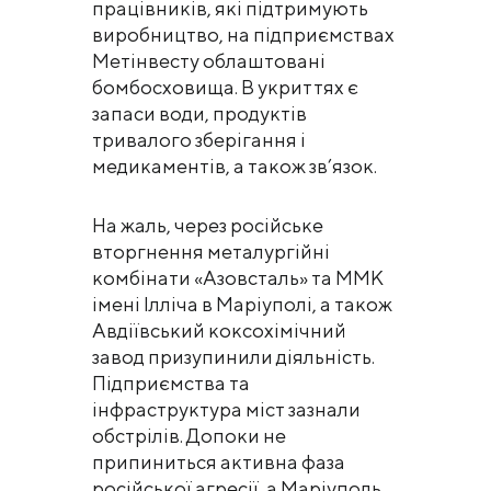
працівників, які підтримують
виробництво, на підприємствах
Метінвесту облаштовані
бомбосховища. В укриттях є
запаси води, продуктів
тривалого зберігання і
медикаментів, а також зв’язок.
На жаль, через російське
вторгнення металургійні
комбінати «Азовсталь» та ММК
імені Ілліча в Маріуполі, а також
Авдіївський коксохімічний
завод призупинили діяльність.
Підприємства та
інфраструктура міст зазнали
обстрілів. Допоки не
припиниться активна фаза
російської агресії, а Маріуполь