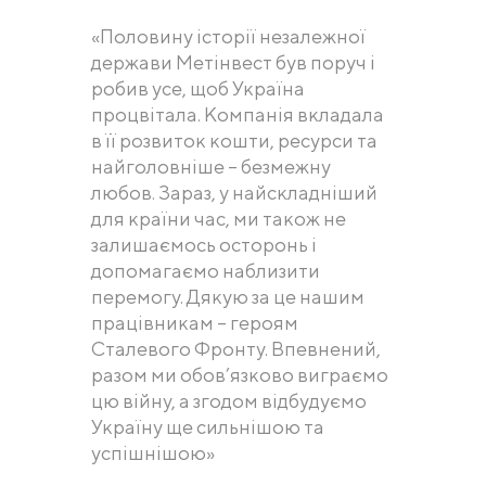
«Половину історії незалежної
держави Метінвест був поруч і
робив усе, щоб Україна
процвітала. Компанія вкладала
в її розвиток кошти, ресурси та
найголовніше – безмежну
любов. Зараз, у найскладніший
для країни час, ми також не
залишаємось осторонь і
допомагаємо наблизити
перемогу. Дякую за це нашим
працівникам – героям
Сталевого Фронту. Впевнений,
разом ми обов’язково виграємо
цю війну, а згодом відбудуємо
Україну ще сильнішою та
успішнішою»