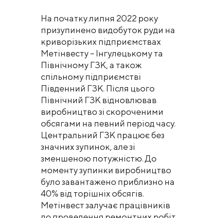
На початку липня 2022 року
призупинено видобуток руди на
криворізьких підприємствах
Метінвесту – Інгулецькому та
Північному ГЗК, а також
спільному підприємстві
Південний ГЗК. Після цього
Північний ГЗК відновлював
виробництво зі скороченими
обсягами на певний період часу.
Центральний ГЗК працює без
значних зупинок, але зі
зменшеною потужністю. До
моменту зупинки виробництво
було завантажено приблизно на
40% від торішніх обсягів.
Метінвест залучає працівників
до проведення ремонтних робіт