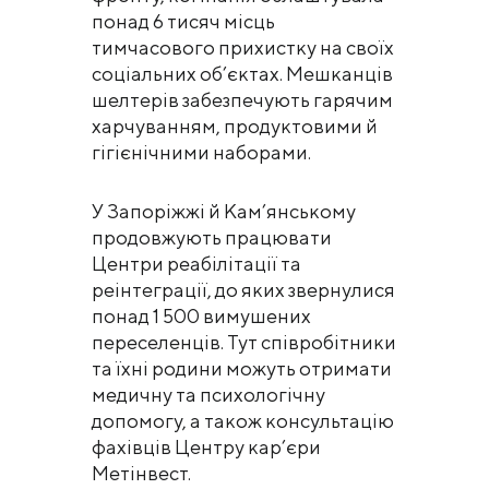
понад 6 тисяч місць
тимчасового прихистку на своїх
соціальних об’єктах. Мешканців
шелтерів забезпечують гарячим
харчуванням, продуктовими й
гігієнічними наборами.
У Запоріжжі й Кам’янському
продовжують працювати
Центри реабілітації та
реінтеграції, до яких звернулися
понад 1 500 вимушених
переселенців. Тут співробітники
та їхні родини можуть отримати
медичну та психологічну
допомогу, а також консультацію
фахівців Центру кар’єри
Метінвест.