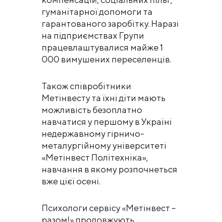
гуманітарної допомоги та
гарантованого заробітку. Наразі
на підприємствах Групи
працевлаштувалися майже 1
000 вимушених переселенців.
Також співробітники
Метінвесту та їхні діти мають
можливість безоплатно
навчатися у першому в Україні
недержавному гірничо-
металургійному університеті
«Метінвест Політехніка»,
навчання в якому розпочнеться
вже цієї осені.
Психологи сервісу «Метінвест –
разом!» продовжують