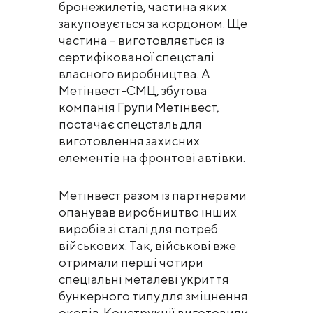
бронежилетів, частина яких
закуповується за кордоном. Ще
частина – виготовляється із
сертифікованої спецсталі
власного виробництва. А
Метінвест-СМЦ, збутова
компанія Групи Метінвест,
постачає спецсталь для
виготовлення захисних
елементів на фронтові автівки.
Метінвест разом із партнерами
опанував виробництво інших
виробів зі сталі для потреб
військових. Так, військові вже
отримали перші чотири
спеціальні металеві укриття
бункерного типу для зміцнення
окопів. Конструкції виготовили