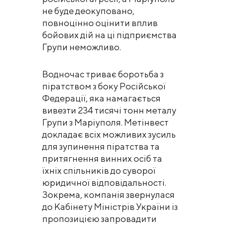
не буде деокуповано,
повноцінно оцінити вплив
бойових дій на ці підприємства
Групи неможливо.
Водночас триває боротьба з
піратством з боку Російської
Федерації, яка намагається
вивезти 234 тисячі тонн металу
Групи з Маріуполя. Метінвест
докладає всіх можливих зусиль
для зупинення піратства та
притягнення винних осіб та
їхніх спільників до суворої
юридичної відповідальності.
Зокрема, компанія звернулася
до Кабінету Міністрів України із
пропозицією запровадити