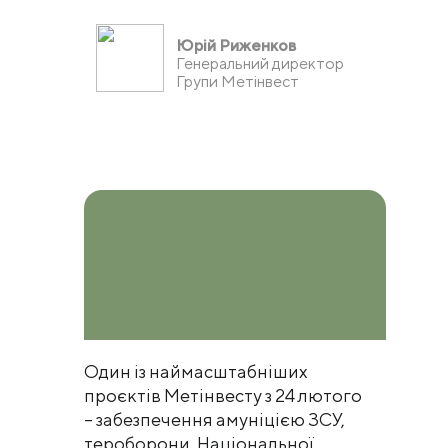
Юрій Риженков
Генеральний директор
Групи Метінвест
Один із наймасштабніших
проєктів Метінвесту з 24 лютого
– забезпечення амуніцією ЗСУ,
тероборони, Національної