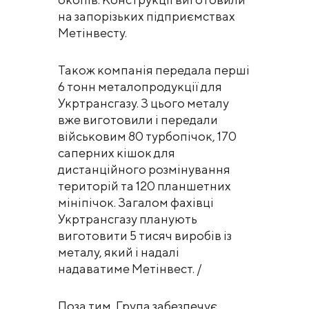
на запорізьких підприємствах
Метінвесту.
Також компанія передала перші
6 тонн металопродукції для
Укртрансгазу. З цього металу
вже виготовили і передали
військовим 80 турбопічок, 170
саперних кішок для
дистанційного розмінування
територій та 120 планшетних
мініпічок. Загалом фахівці
Укртрансгазу планують
виготовити 5 тисяч виробів із
металу, який і надалі
надаватиме Метінвест. /
Поза тим, Група забезпечує