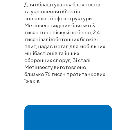
Для облаштування блокпостів
та укріплення об’єктів
соціальної інфраструктури
Метінвест виділив близько 3
тисяч тонн піску й щебеню, 2,4
тисячі залізобетонних блоків і
плит, надав метал для мобільних
мінібастіонів та інших
оборонних споруд. Зі сталі
Метінвесту виготовлено
близько 76 тисяч протитанкових
їжаків.