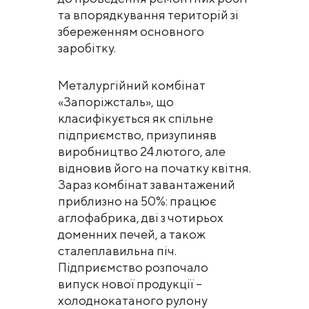
та впорядкування територій зі
збереженням основного
заробітку.
Металургійний комбінат
«Запоріжсталь», що
класифікується як спільне
підприємство, призупиняв
виробництво 24 лютого, але
відновив його на початку квітня.
Зараз комбінат завантажений
приблизно на 50%: працює
аглофабрика, дві з чотирьох
доменних печей, а також
сталеплавильна піч.
Підприємство розпочало
випуск нової продукції –
холоднокатаного рулону