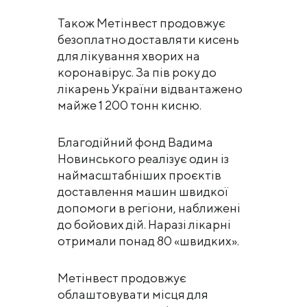
Також Метінвест продовжує
безоплатно доставляти кисень
для лікування хворих на
коронавірус. За пів року до
лікарень України відвантажено
майже 1 200 тонн кисню.
Благодійний фонд Вадима
Новинського реалізує один із
наймасштабніших проєктів
доставлення машин швидкої
допомоги в регіони, наближені
до бойових дій. Наразі лікарні
отримали понад 80 «швидких».
Метінвест продовжує
облаштовувати місця для