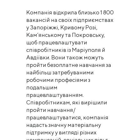
Компанія відкрила близько 1 800
вакансій на своїх підприємствах
у Запоріжжі, Кривому Розі,
Кам’янському та Покровську,
щоб працевлаштувати
співробітників із Маріуполя й
Авдіївки. Вони також можуть
пройти безоплатне навчання за
найбільш затребуваними
робочими професіями з
подальшим
працевлаштуванням.
Співробітникам, які вирішили
пройти навчання/
працевлаштуватися, компанія
надасть значну матеріальну
підтримку у вигляді різних
компенсацій, соціальних пільг,