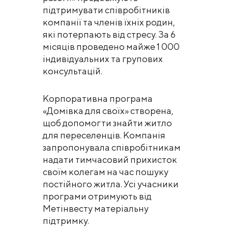
підтримувати співробітників
компанії та членів їхніх родин,
які потерпають від стресу. За 6
місяців проведено майже 1 000
індивідуальних та групових
консультацій.
Корпоративна програма
«Домівка для своїх» створена,
щоб допомогти знайти житло
для переселенців. Компанія
запропонувала співробітникам
надати тимчасовий прихисток
своїм колегам на час пошуку
постійного житла. Усі учасники
програми отримують від
Метінвесту матеріальну
підтримку.