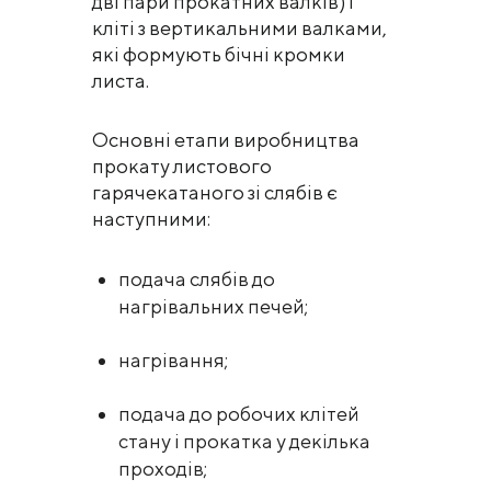
дві пари прокатних валків) і
кліті з вертикальними валками,
які формують бічні кромки
листа.
Основні етапи виробництва
прокату листового
гарячекатаного зі слябів є
наступними:
подача слябів до
нагрівальних печей;
нагрівання;
подача до робочих клітей
стану і прокатка у декілька
проходів;