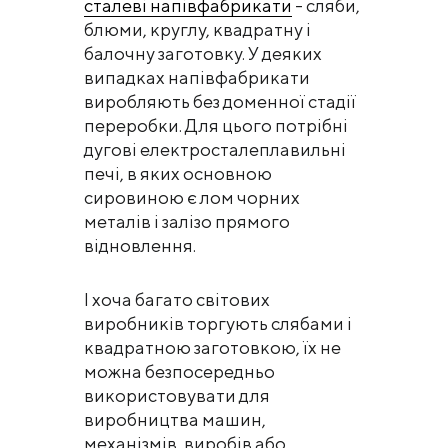
сталеві напівфабрикати
- сляби,
блюми, круглу, квадратну і
балочну заготовку. У деяких
випадках напівфабрикати
виробляють без доменної стадії
переробки. Для цього потрібні
дугові електросталеплавильні
печі, в яких основною
сировиною є лом чорних
металів і залізо прямого
відновлення.
І хоча багато світових
виробників торгують слябами і
квадратною заготовкою, їх не
можна безпосередньо
використовувати для
виробництва машин,
механізмів, виробів або