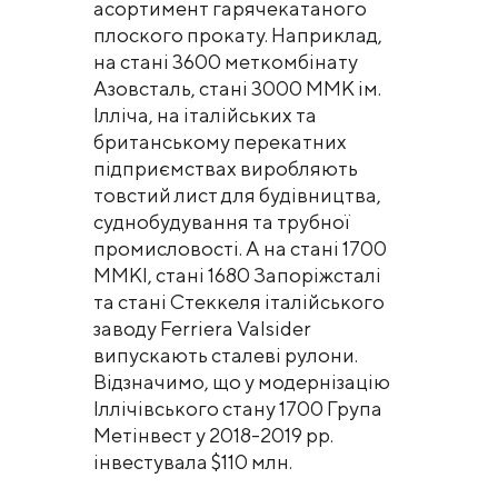
асортимент гарячекатаного
плоского прокату. Наприклад,
на стані 3600 меткомбінату
Азовсталь, стані 3000 ММК ім.
Ілліча, на італійських та
британському перекатних
підприємствах виробляють
товстий лист для будівництва,
суднобудування та трубної
промисловості. А на стані 1700
ММКІ, стані 1680 Запоріжсталі
та стані Стеккеля італійського
заводу Ferriera Valsider
випускають сталеві рулони.
Відзначимо, що у модернізацію
Іллічівського стану 1700 Група
Метінвест у 2018-2019 рр.
інвестувала $110 млн.