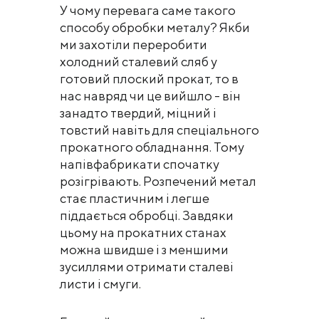
У чому перевага саме такого
способу обробки металу? Якби
ми захотіли переробити
холодний сталевий сляб у
готовий плоский прокат, то в
нас навряд чи це вийшло - він
занадто твердий, міцний і
товстий навіть для спеціального
прокатного обладнання. Тому
напівфабрикати спочатку
розігрівають. Розпечений метал
стає пластичним і легше
піддається обробці. Завдяки
цьому на прокатних станах
можна швидше і з меншими
зусиллями отримати сталеві
листи і смуги.