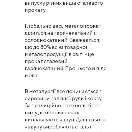
випуску різних видів сталевого
прокату.
Глобально весь
металопрокат
ділиться на гарячекатаний і
холоднокатаний. Вважається,
що до 80% всієї товарної
металопродукції в світі - це
прокат сталевий
гарячекатаний. Про нього й піде
мова.
В металургії все починається з
сировини: залізної руди і коксу.
За традиційною технологією з
них у доменних печах
виплавляють чавун. Далі з цього
чавуну виробляють сталь і