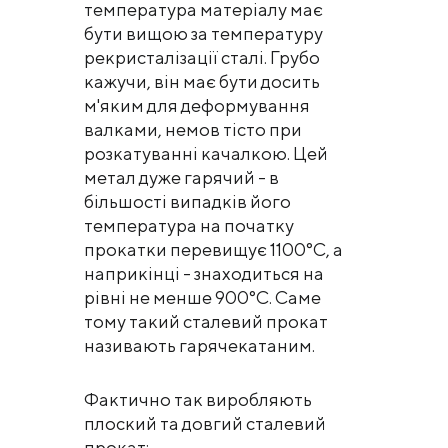
температура матеріалу має
бути вищою за температуру
рекристалізації сталі. Грубо
кажучи, він має бути досить
м'яким для деформування
валками, немов тісто при
розкатуванні качалкою. Цей
метал дуже гарячий - в
більшості випадків його
температура на початку
прокатки перевищує 1100°С, а
наприкінці - знаходиться на
рівні не менше 900°С. Саме
тому такий сталевий прокат
називають гарячекатаним.
Фактично так виробляють
плоский та довгий сталевий
прокат: