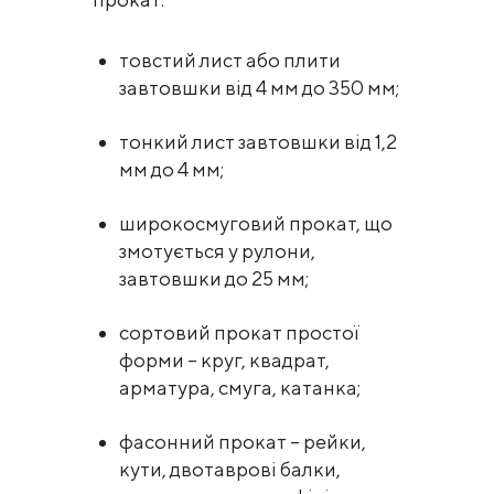
товстий лист або плити
завтовшки від 4 мм до 350 мм;
тонкий лист завтовшки від 1,2
мм до 4 мм;
широкосмуговий прокат, що
змотується у рулони,
завтовшки до 25 мм;
сортовий прокат простої
форми – круг, квадрат,
арматура, смуга, катанка;
фасонний прокат – рейки,
кути, двотаврові балки,