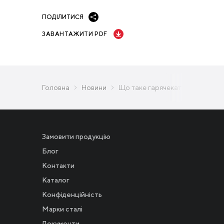
ПОДІЛИТИСЯ
ЗАВАНТАЖИТИ PDF
Головна
Новини
Що таке гарячекатаний сталеви
Замовити продукцію
Блог
Контакти
Каталог
Конфіденційність
Новости
Марки сталі
Документи