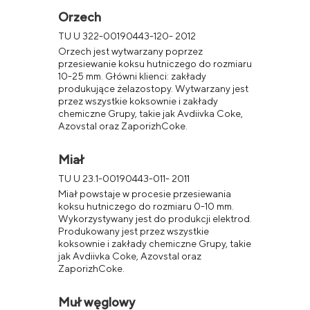
Orzech
ТU U 322-00190443-120- 2012
Orzech jest wytwarzany poprzez
przesiewanie koksu hutniczego do rozmiaru
10-25 mm. Główni klienci: zakłady
produkujące żelazostopy. Wytwarzany jest
przez wszystkie koksownie i zakłady
chemiczne Grupy, takie jak Avdiivka Coke,
Azovstal oraz ZaporizhCoke.
Miał
ТU U 23.1-00190443-011- 2011
Miał powstaje w procesie przesiewania
koksu hutniczego do rozmiaru 0-10 mm.
Wykorzystywany jest do produkcji elektrod.
Produkowany jest przez wszystkie
koksownie i zakłady chemiczne Grupy, takie
jak Avdiivka Coke, Azovstal oraz
ZaporizhCoke.
Muł węglowy