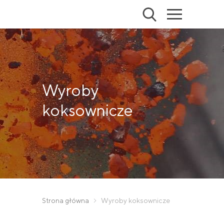
Wyroby
koksownicze
Strona główna
Wyroby koksownicze