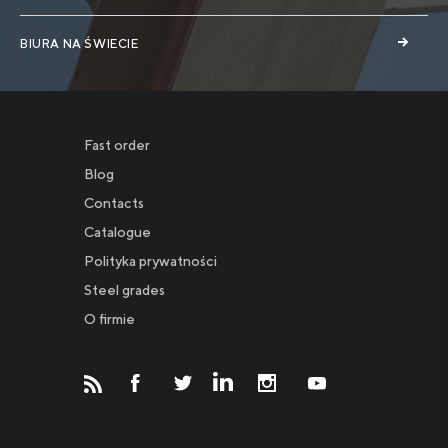
BIURA NA ŚWIECIE
Fast order
Blog
Contacts
Catalogue
Polityka prywatności
Новости
Steel grades
O firmie
Инвесторам
СМИ о нас