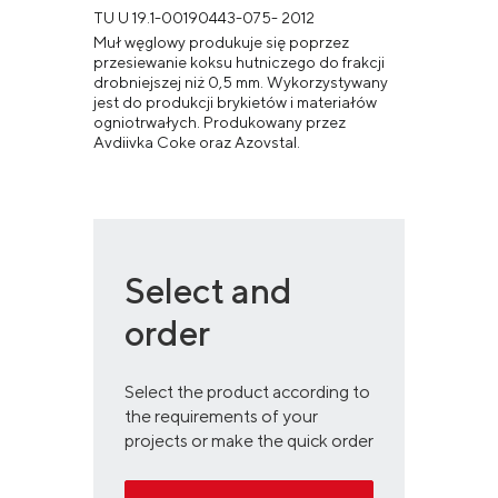
ТU U 19.1-00190443-075- 2012
Muł węglowy produkuje się poprzez
przesiewanie koksu hutniczego do frakcji
drobniejszej niż 0,5 mm. Wykorzystywany
jest do produkcji brykietów i materiałów
ogniotrwałych. Produkowany przez
Avdiivka Coke oraz Azovstal.
Select and
order
Select the product according to
the requirements of your
projects or make the quick order