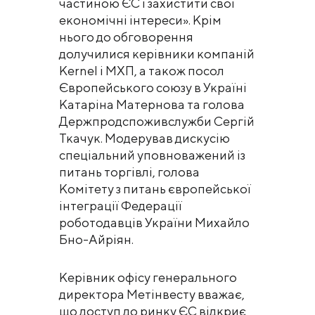
частиною ЄС і захистити свої
економічні інтереси». Крім
нього до обговорення
долучилися керівники компаній
Kernel і МХП, а також посол
Європейського союзу в Україні
Катаріна Матернова та голова
Держпродспоживслужби Сергій
Ткачук. Модерував дискусію
спеціальний уповноважений із
питань торгівлі, голова
Комітету з питань європейської
інтеграції Федерації
роботодавців України Михайло
Бно-Айріян.
Керівник офісу генерального
директора Метінвесту вважає,
що доступ до ринку ЄС відкриє