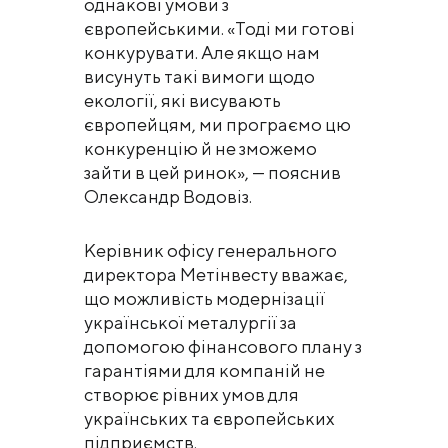
однакові умови з
європейськими. «Тоді ми готові
конкурувати. Але якщо нам
висунуть такі вимоги щодо
екології, які висувають
європейцям, ми програємо цю
конкуренцію й не зможемо
зайти в цей ринок», — пояснив
Олександр Водовіз.
Керівник офісу генерального
директора Метінвесту вважає,
що можливість модернізації
української металургії за
допомогою фінансового плану з
гарантіями для компаній не
створює рівних умов для
українських та європейських
підприємств.