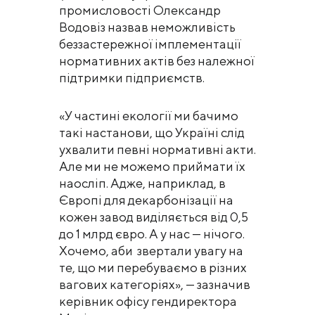
промисловості Олександр
Водовіз назвав неможливість
беззастережної імплементації
нормативних актів без належної
підтримки підприємств.
«У частині екології ми бачимо
такі настанови, що Україні слід
ухвалити певні нормативні акти.
Але ми не можемо приймати їх
наосліп. Адже, наприклад, в
Європі для декарбонізації на
кожен завод виділяється від 0,5
до 1 млрд євро. А у нас — нічого.
Хочемо, аби звертали увагу на
те, що ми перебуваємо в різних
вагових категоріях», — зазначив
керівник офісу гендиректора