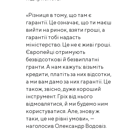
«Різниця в тому, що там є
гарантії. Це означає, що ти маєш
вийти на ринок, взяти гроші, а
гарантії тобі надасть
міністерство. Це не є живі гроші.
Європейці отримують
безвідсоткові й безвиплатні
гранти. А нам кажуть: візьміть
кредити, платіть за них відсотки,
а ми вам дамо за них гарантії. Це
також, звісно, дуже хороший
інструмент. Гріх від нього
відмовлятися, й ми будемо ним
користуватися. Але, знову ж
таки, це не рівні умови», —
наголосив Олександр Водовіз.