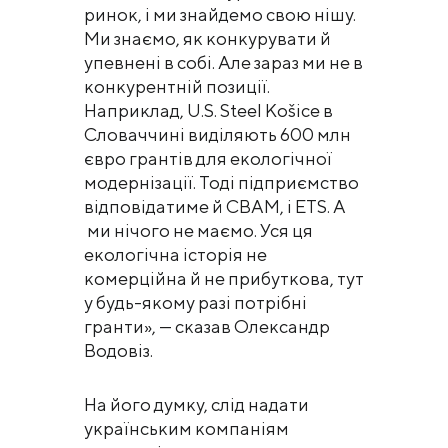
ринок, і ми знайдемо свою нішу.
Ми знаємо, як конкурувати й
упевнені в собі. Але зараз ми не в
конкурентній позиції.
Наприклад, U.S. Steel Košice в
Словаччині виділяють 600 млн
євро грантів для екологічної
модернізації. Тоді підприємство
відповідатиме й CBAM, і ETS. А
ми нічого не маємо. Уся ця
екологічна історія не
комерційна й не прибуткова, тут
у будь-якому разі потрібні
гранти», — сказав Олександр
Водовіз.
На його думку, слід надати
українським компаніям