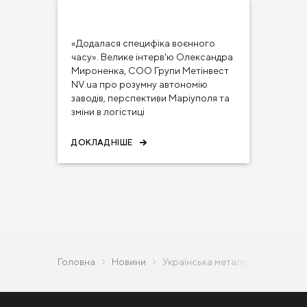
15 чер 2023
ЗМІ ПРО НАС
«Додалася специфіка воєнного
часу». Велике інтерв'ю Олександра
Мироненка, COO Групи Метінвест
NV.ua про розумну автономію
заводів, перспективи Маріуполя та
зміни в логістиці
ДОКЛАДНІШЕ
Головна
Новини
Українська металургія потребує