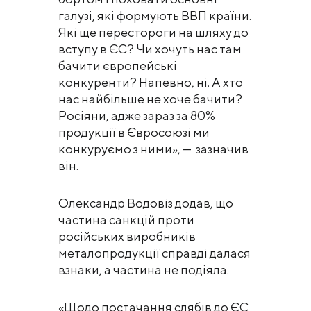
галузі, які формують ВВП країни.
Які ще перестороги на шляху до
вступу в ЄС? Чи хочуть нас там
бачити європейські
конкуренти? Напевно, ні. А хто
нас найбільше не хоче бачити?
Росіяни, адже зараз за 80%
продукції в Євросоюзі ми
конкуруємо з ними», — зазначив
він.
Олександр Водовіз додав, що
частина санкцій проти
російських виробників
металопродукції справді далася
взнаки, а частина не подіяла.
«Щодо постачання слябів до ЄС