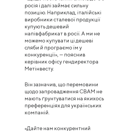
росія і далі займає сильну
позицію. Наприклад, італійські
виробники сталевої продукції
купують дешевий
напівфабрикат в росії. А ми не
можемо купувати ці дешеві
сляби й програємо їм у
конкуренції», — пояснив
керівник офісу гендиректора
Метінвесту.
Він зазначив, що перемовини
щодо запровадження CBAM не
мають ґрунтуватися на якихось
преференціях для українських
компаній.
«Дайте нам конкурентний