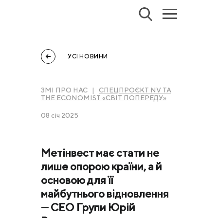
УСІ НОВИНИ
ЗМІ ПРО НАС |
СПЕЦПРОЄКТ NV ТА
THE ECONOMIST «СВІТ ПОПЕРЕДУ»
08 січ 2025
Метінвест має стати не
лише опорою країни, а й
основою для її
майбутнього відновлення
— CEO Групи Юрій