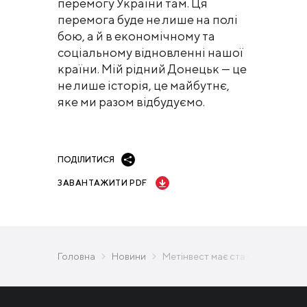
перемогу України там. Ця
перемога буде не лише на полі
бою, а й в економічному та
соціальному відновленні нашої
країни. Мій рідний Донецьк — це
не лише історія, це майбутнє,
яке ми разом відбудуємо.
ПОДІЛИТИСЯ
ЗАВАНТАЖИТИ PDF
Головна
Новини
Метінвест має стати не лише о