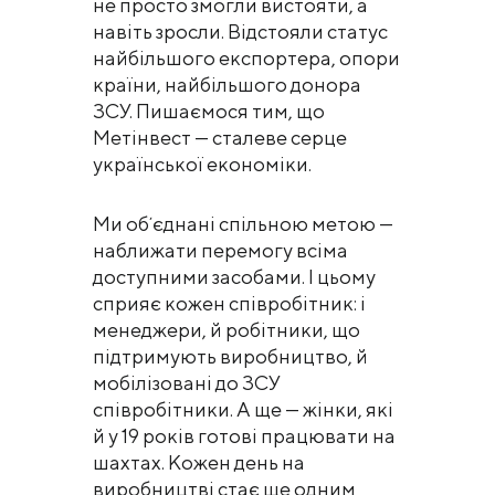
не просто змогли вистояти, а
навіть зросли. Відстояли статус
найбільшого експортера, опори
країни, найбільшого донора
ЗСУ. Пишаємося тим, що
Метінвест — сталеве серце
української економіки.
Ми обʼєднані спільною метою —
наближати перемогу всіма
доступними засобами. І цьому
сприяє кожен співробітник: і
менеджери, й робітники, що
підтримують виробництво, й
мобілізовані до ЗСУ
співробітники. А ще — жінки, які
й у 19 років готові працювати на
шахтах. Кожен день на
виробництві стає ще одним