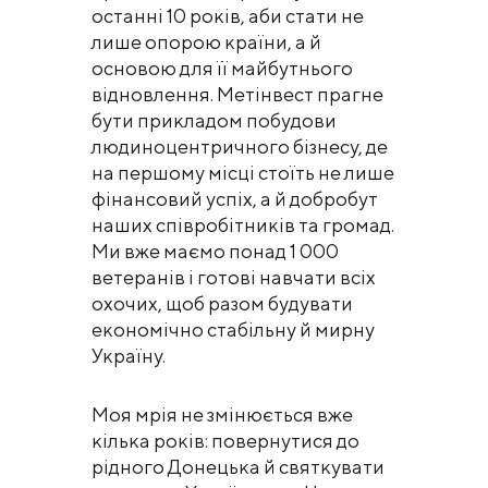
останні 10 років, аби стати не
лише опорою країни, а й
основою для її майбутнього
відновлення. Метінвест прагне
бути прикладом побудови
людиноцентричного бізнесу, де
на першому місці стоїть не лише
фінансовий успіх, а й добробут
наших співробітників та громад.
Ми вже маємо понад 1 000
ветеранів і готові навчати всіх
охочих, щоб разом будувати
економічно стабільну й мирну
Україну.
Моя мрія не змінюється вже
кілька років: повернутися до
рідного Донецька й святкувати