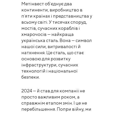
Метінвест обʼєднує два
континенти, виробництво в
пʼяти країнах і представництва у
всьому світі. У тисячах споруд,
мостів, сучасних кораблів і
хмарочосів — найкраща
українська сталь. Вона — символ
нашої сили, витривалості й
натхнення. Це сталь, що стає
основою для розвитку
інфраструктури, сучасних
технологій і національної
безпеки.
2024 — й став для компанії не
просто важливим роком, а
справжнім етапом змін. І це не
перебільшення. Попри війну, ми