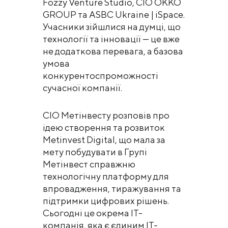
Fozzy Venture Studio, CIO OKKO
GROUP та ASBC Ukraine | iSpace.
Учасники зійшлися на думці, що
технології та інновації — це вже
не додаткова перевага, а базова
умова
конкурентоспроможності
сучасної компанії.
CIO Метінвесту розповів про
ідею створення та розвиток
Metinvest Digital, що мала за
мету побудувати в Групі
Метінвест справжню
технологічну платформу для
впровадження, тиражування та
підтримки цифрових рішень.
Сьогодні це окрема ІТ-
компанія, яка є єдиним ІТ-