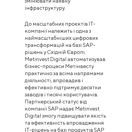
змінювати наявну
інфраструктуру.
До масштабних проєктів ІТ-
компанії належить і одна з
наймасштабніших цифрових
трансформацій на базі SAP-
рішень у Східній Європі.
Metinvest Digital автоматизував
бізнес-процеси Метінвесту
практично за всіма напрямами
діяльності, впровадив і
ефективно підтримує десятки
заводів і тисячі користувачів.
Партнерський статус від
компанії SAP надає Metinvest
Digital змогу підвищувати якість
та ефективність впровадження
ІТ-рішень на базі продуктів SAP