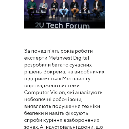
За понад п’ять років роботи
експерти Metinvest Digital
розробили багато сучасних
рішень. Зокрема, на виробничих
підприємствах Метінвесту
впроваджено системи
Computer Vision, які аналізують
небезпечні робочі зони,
виявляють порушення техніки
безпеки й навіть фіксують
спроби куріння в заборонених
зонах. А індустріальні дрони, що