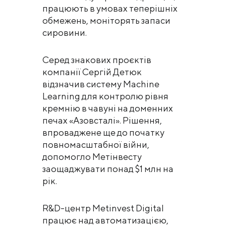
працюють в умовах теперішніх
обмежень, моніторять запаси
сировини.
Серед знакових проєктів
компанії Сергій Детюк
відзначив систему Machine
Learning для контролю рівня
кремнію в чавуні на доменних
печах «Азовсталі». Рішення,
впроваджене ще до початку
повномасштабної війни,
допомогло Метінвесту
заощаджувати понад $1 млн на
рік.
R&D-центр Metinvest Digital
працює над автоматизацією,