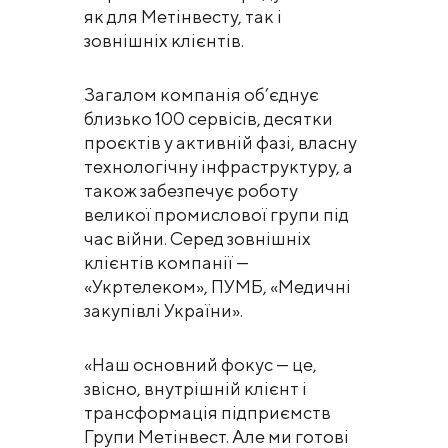
як для Метінвесту, так і
зовнішніх клієнтів.
Загалом компанія об’єднує
близько 100 сервісів, десятки
проєктів у активній фазі, власну
технологічну інфраструктуру, а
також забезпечує роботу
великої промислової групи під
час війни. Серед зовнішніх
клієнтів компанії —
«Укртелеком», ПУМБ, «Медичні
закупівлі України».
«Наш основний фокус — це,
звісно, внутрішній клієнт і
трансформація підприємств
Групи Метінвест. Але ми готові