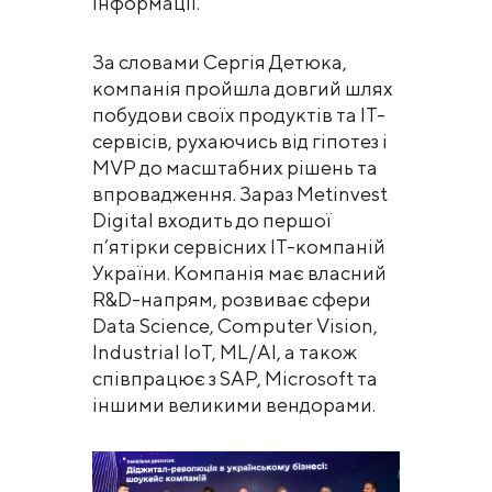
інформації.
За словами Сергія Детюка,
компанія пройшла довгий шлях
побудови своїх продуктів та ІТ-
сервісів, рухаючись від гіпотез і
MVP до масштабних рішень та
впровадження. Зараз Metinvest
Digital входить до першої
п’ятірки сервісних ІТ-компаній
України. Компанія має власний
R&D-напрям, розвиває сфери
Data Science, Computer Vision,
Industrial IoT, ML/AI, а також
співпрацює з SAP, Microsoft та
іншими великими вендорами.