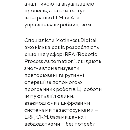
аналітикою та візуалізацією
процесів, а також тестує
інтеграцію LLM та AI в
управління виробництвом.
Спеціалісти Metinvest Digital
вже кілька років розробляють
рішення у сфері RPA (Robotic
Process Automation), які дають
змогу автоматизувати
повторювані та рутинні
операції за допомогою
програмних роботів. Ці роботи
імітують дії людини,
взаємодіючи з цифровими
системами та застосунками —
ERP, CRM, базами даних і
вебдодатками — без потреби