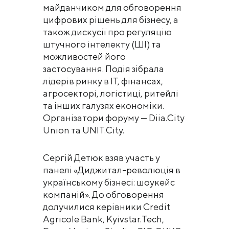
майданчиком для обговорення
цифрових рішень для бізнесу, а
також дискусії про регуляцію
штучного інтелекту (ШІ) та
можливостей його
застосування. Подія зібрала
лідерів ринку в ІТ, фінансах,
агросекторі, логістиці, ритейлі
та інших галузях економіки.
Організатори форуму — Diia.City
Union та UNIT.City.
Сергій Детюк взяв участь у
панелі «Диджитал-революція в
українському бізнесі: шоукейс
компаній». До обговорення
долучилися керівники Credit
Agricole Bank, Kyivstar.Tech,