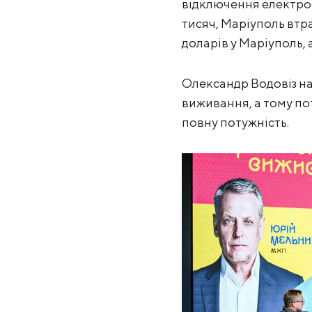
відключення електроен
тисяч, Маріуполь втра
доларів у Маріуполь, а
Олександр Водовіз на
виживання, а тому пот
повну потужність.