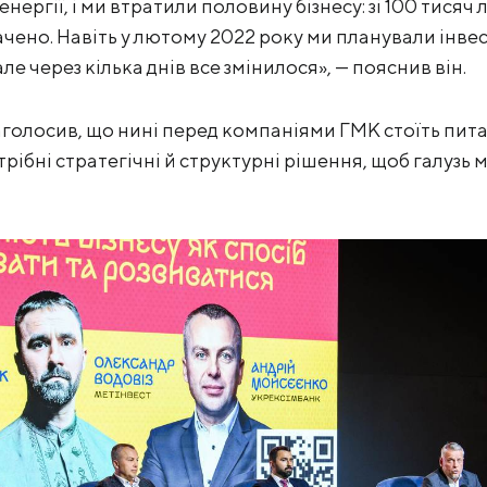
ергії, і ми втратили половину бізнесу: зі 100 тися
чено. Навіть у лютому 2022 року ми планували інвест
ле через кілька днів все змінилося», — пояснив він.
голосив, що нині перед компаніями ГМК стоїть питан
рібні стратегічні й структурні рішення, щоб галузь