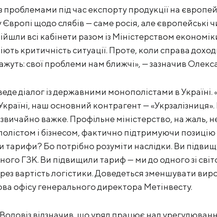
з проблемами під час експорту продукції на європе
 Європі щодо слябів — саме росія, але європейські 
ійшли всі кабінети разом із Міністерством економіки
іють критичність ситуації. Проте, коли справа доход
ажуть: свої проблеми нам ближчі», — зазначив Олекс
веде діалог із державними монополістами в Україні.
країні, наш основний контрагент — «Укрзалізниця». 
дзвичайно важке. Профільне міністерство, на жаль, н
лістом і бізнесом, фактично підтримуючи позицію 
 тарифи? Бо потрібно розуміти наслідки. Ви підвищ
ого ГЗК. Ви підвищили тариф — ми до одного зі світ
ез вартість логістики. Доведеться зменшувати вир
лова офісу генерального директора Метінвесту.
одовіз відзначив, що уряд працює над урегулюванн