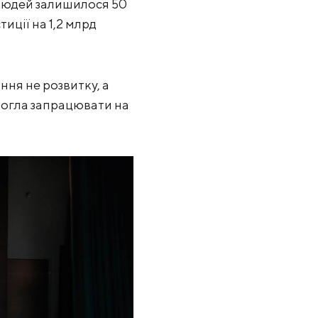
ч людей залишилося 50
иції на 1,2 млрд
ня не розвитку, а
 могла запрацювати на