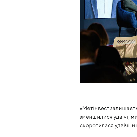
«Метінвест залишаєт
зменшилися удвічі, ми
скоротилася удвічі, й