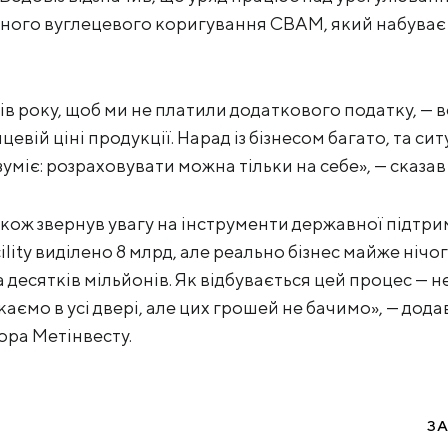
ого вуглецевого коригування CBAM, який набуває чи
пів року, щоб ми не платили додаткового податку, — 
цевій ціні продукції. Нарад із бізнесом багато, та с
зуміє: розраховувати можна тільки на себе», — сказав 
кож звернув увагу на інструменти державної підтрим
lity виділено 8 млрд, але реально бізнес майже нічо
десятків мільйонів. Як відбувається цей процес — не
каємо в усі двері, але цих грошей не бачимо», — дода
ора Метінвесту.
З