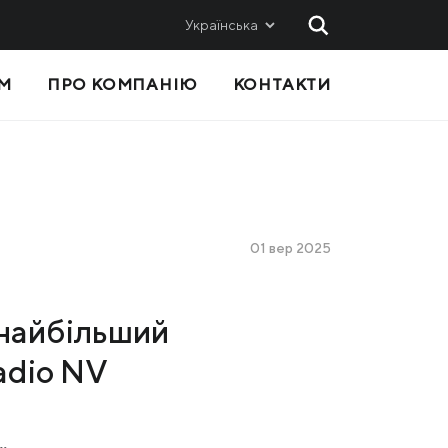
Українська
М
ПРО КОМПАНІЮ
КОНТАКТИ
 ТА
ПРОДАЖІ
Метінвест-СМЦ
Metinvest International SA
Metinvest Polska
01 вер 2025
с
— найбільший
adio NV
Я