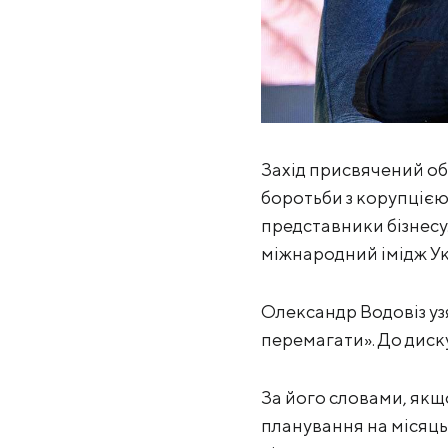
Захід присвячений об
боротьби з корупцією 
представники бізнесу.
міжнародний імідж Укр
Олександр Водовіз узя
перемагати». До диск
За його словами, якщо
планування на місяць