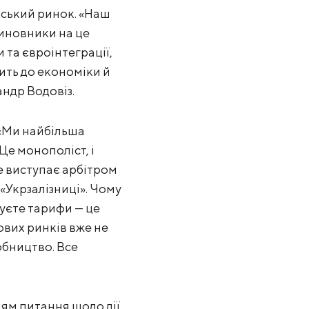
йський ринок. «Наш
чиновники на це
 та євроінтеграції,
ить до економіки й
андр Водовіз.
 «Ми найбільша
Це монополіст, і
е виступає арбітром
«Укрзалізниці». Чому
уєте тарифи — це
ових ринків вже не
обництво. Все
ям питання щодо дії