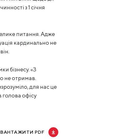
нності з 1 січня
велике питання. Адже
итуація кардинально не
він.
ки бізнесу. «З
го не отримав.
зрозуміло, для нас це
в голова офісу
АВАНТАЖИТИ PDF