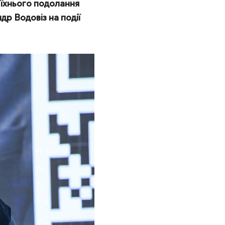
 їхнього подолання
р Водовіз на події