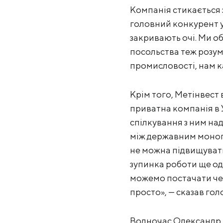
Компанія стикається 
головний конкурент у
закривають очі. Ми об
посольства теж розум
промисловості, нам к
Крім того, Метінвест 
приватна компанія в У
спілкування з ним на
між державним монопо
не можна підвищувати
зупинка роботи ще одн
можемо постачати чер
просто», — сказав го
Водночас Олександр В