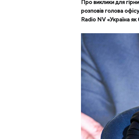
МК «Запоріжсталь» СП
Про виклики для гірни
розповів голова офіс
Надіслати запит
Метінвест-Ресурс
Radio NV «Україна як 
Юністіл
Каметсталь
Metinvest Tubular Iași