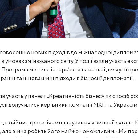
говоренню нових підходів до міжнародної дипломатії
в умовах змінюваного світу. У події взяли участь ек
 Програма містила інтерв’ю та панельні дискусії пр
аїни та інноваційні підходи в бізнесі й дипломатії.
в участь у панелі «Креативність бізнесу як спосіб р
усії долучилися керівники компанії МХП та Укрексім
 до війни стратегічне планування компанії сягало 10
, але війна робить його майже неможливим. «Ми пер