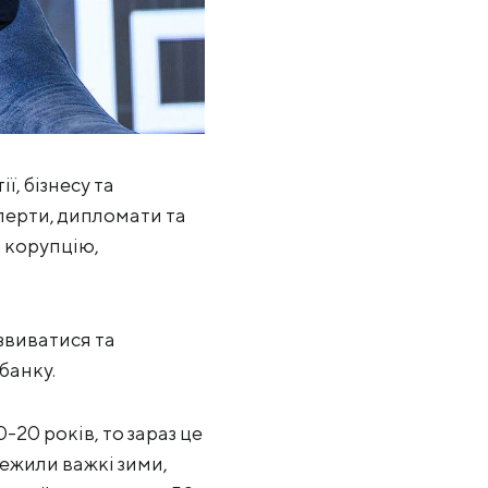
, бізнесу та
сперти, дипломати та
о корупцію,
озвиватися та
банку.
-20 років, то зараз це
ежили важкі зими,