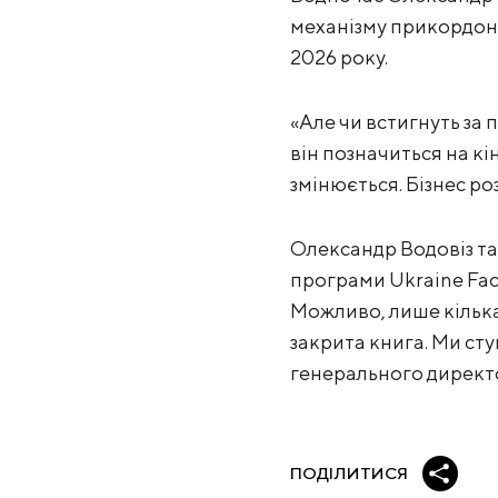
механізму прикордонн
2026 року.
«Але чи встигнуть за 
він позначиться на кін
змінюється. Бізнес ро
Олександр Водовіз та
програми Ukraine Faci
Можливо, лише кілька 
закрита книга. Ми сту
генерального директ
ПОДІЛИТИСЯ