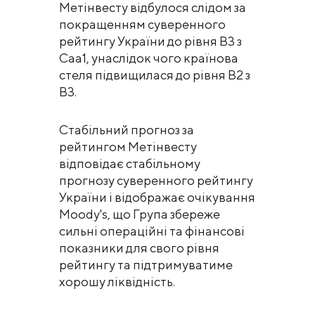
Метінвесту відбулося слідом за
покращенням суверенного
рейтингу України до рівня В3 з
Саа1, унаслідок чого країнова
стеля підвищилася до рівня В2 з
В3.
Стабільний прогноз за
рейтингом Метінвесту
відповідає стабільному
прогнозу суверенного рейтингу
України і відображає очікування
Moody's, що Група збереже
сильні операційні та фінансові
показники для свого рівня
рейтингу та підтримуватиме
хорошу ліквідність.