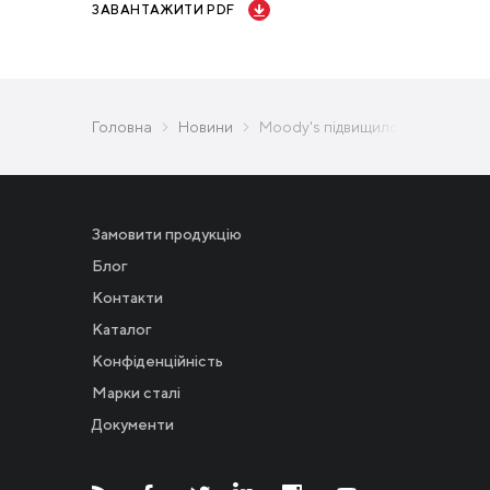
ЗАВАНТАЖИТИ PDF
Головна
Новини
Moody's підвищило кредитний р
Замовити продукцію
Блог
Контакти
Каталог
Конфіденційність
Новости
Марки сталі
Документи
Инвесторам
СМИ о нас