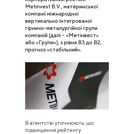
Metinvest B.V., материнської
компанії міжнародної
вертикально інтегрованої
гірничо-металургійної групи
компаній (далі – «Метінвест»
або «Групи»), з рівня В3 до B2,
прогноз «стабільний».
В агентстві уточнюють, що
підвищення рейтингу