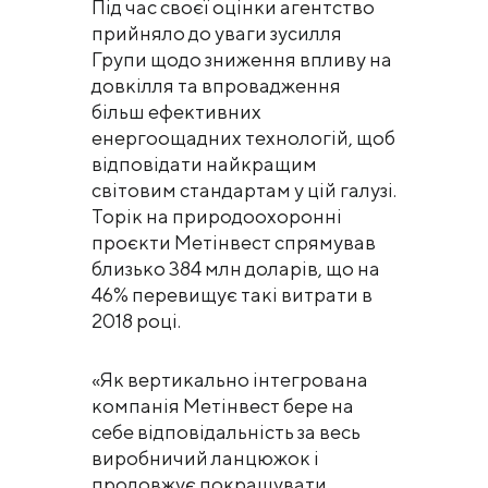
Під час своєї оцінки агентство
прийняло до уваги зусилля
Групи щодо зниження впливу на
довкілля та впровадження
більш ефективних
енергоощадних технологій, щоб
відповідати найкращим
світовим стандартам у цій галузі.
Торік на природоохоронні
проєкти Метінвест спрямував
близько 384 млн доларів, що на
46% перевищує такі витрати в
2018 році.
«Як вертикально інтегрована
компанія Метінвест бере на
себе відповідальність за весь
виробничий ланцюжок і
продовжує покращувати