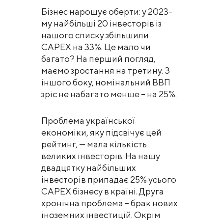
Бізнес нарощує оберти: у 2023-
му найбільші 20 інвесторів із
нашого списку збільшили
CAPEX на 33%. Це мало чи
багато? На перший погляд,
маємо зростання на третину. З
іншого боку, номінальний ВВП
зріс не набагато менше – на 25%.
Проблема української
економіки, яку підсвічує цей
рейтинг, — мала кількість
великих інвесторів. На нашу
двадцятку найбільших
інвесторів припадає 25% усього
CAPEX бізнесу в країні. Друга
хронічна проблема – брак нових
іноземних інвестицій. Окрім