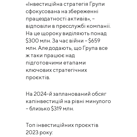
«Інвестиційна стратегія Групи
сфокусована на збереженні
працездатності активів», –
відповіли в пресслужбі компанії.
На це щороку виділяють понад
$300 млн. За час війни – $659
млн. Але додають, що Група все
ж таки працює над
підготовчими етапами
ключових стратегічних
проєктів.
На 2024-й запланований обсяг
капінвестицій на рівні минулого
– близько $319 млн.
Топ інвестиційних проєктів
2023 року: