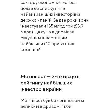
сектору економіки. Forbes
додав до списку пʼять
найактивніших інвесторів із
держкомпаній. За два роки вони
інвестували 135 млрд грн ($3,9
млрд). Ця сума відповідає
сукупним інвестиціям
найбільших 10 приватних
компаній.
Метінвест — 2-ге місце в
рейтингу найбільших
інвесторів країни
Метінвест був би чемпіоном із
великим відривом, якби