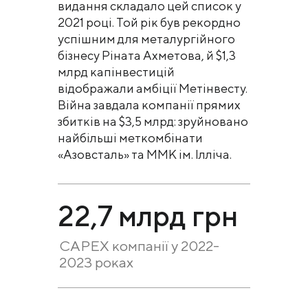
видання складало цей список у
2021 році. Той рік був рекордно
успішним для металургійного
бізнесу Ріната Ахметова, й $1,3
млрд капінвестицій
відображали амбіції Метінвесту.
Війна завдала компанії прямих
збитків на $3,5 млрд: зруйновано
найбільші меткомбінати
«Азовсталь» та ММК ім. Ілліча.
22,7 млрд грн
CAPEX компанії у 2022-
2023 роках