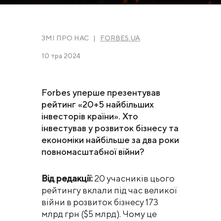
ЗМІ ПРО НАС |
FORBES.UA
10 тра 2024
Forbes уперше презентував
рейтинг «20+5 найбільших
інвесторів країни». Хто
інвестував у розвиток бізнесу та
економіки найбільше за два роки
повномасштабної війни?
Від редакції:
20 учасників цього
рейтингу вклали під час великої
війни в розвиток бізнесу 173
млрд грн ($5 млрд). Чому це