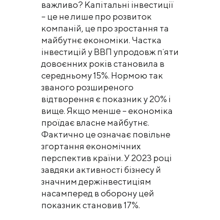
важливо? Капітальні інвестиції
– це не лише про розвиток
компаній, це про зростання та
майбутнє економіки. Частка
інвестицій у ВВП упродовж пʼяти
довоєнних років становила в
середньому 15%. Нормою так
званого розширеного
відтворення є показник у 20% і
вище. Якщо менше – економіка
проїдає власне майбутнє.
Фактично це означає повільне
згортання економічних
перспектив країни. У 2023 році
завдяки активності бізнесу й
значним держінвестиціям
насамперед в оборону цей
показник становив 17%.