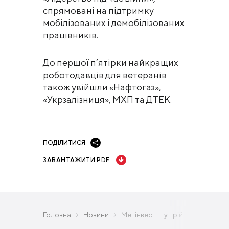
спрямовані на підтримку
мобілізованих і демобілізованих
працівників.
До першої п’ятірки найкращих
роботодавців для ветеранів
також увійшли «Нафтогаз»,
«Укрзалізниця», МХП та ДТЕК.
ПОДІЛИТИСЯ
ЗАВАНТАЖИТИ PDF
Головна
Новини
Метінвест — у трійці найкращих 