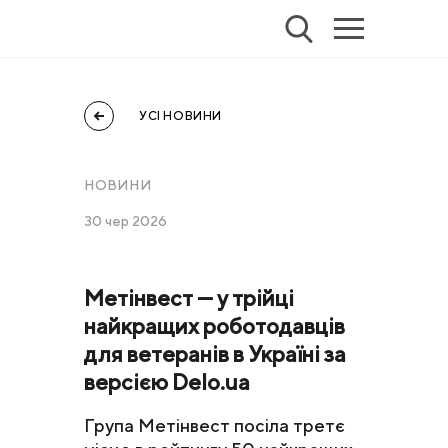
УСІ НОВИНИ
НОВИНИ
30 чер 2026
Метінвест — у трійці
найкращих роботодавців
для ветеранів в Україні за
версією Delo.ua
Група Метінвест посіла третє