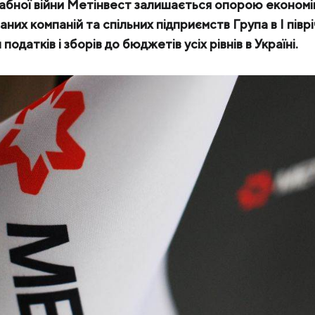
бної війни Метінвест залишається опорою економік
них компаній та спільних підприємств Група в I піврі
КЕЙСИ
податків і зборів до бюджетів усіх рівнів в Україні.
ПОСЛУГИ ТА РІШЕННЯ
СКАЧАТИ КАТАЛОГИ