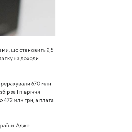
ами, що становить 2,5
одатку на доходи
перерахували 670 млн
ір за І півріччя
о 472 млн грн, а плата
країни. Адже