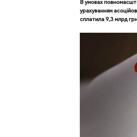
МК «Запоріжсталь» СП
В умовах повномасшта
урахуванням асоційова
Надіслати запит
Метінвест-Ресурс
сплатила 9,3 млрд грн 
Юністіл
Каметсталь
Metinvest Tubular Iași