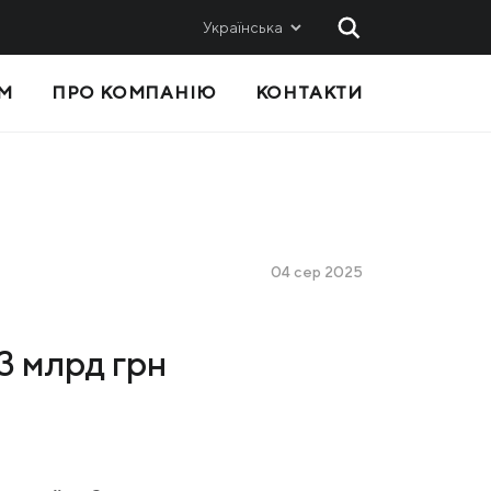
Українська
М
ПРО КОМПАНІЮ
КОНТАКТИ
 ТА
ПРОДАЖІ
Метінвест-СМЦ
Metinvest International SA
Metinvest Polska
04 сер 2025
с
,3 млрд грн
Я