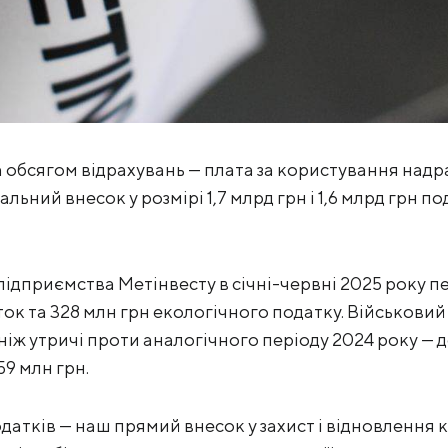
а обсягом відрахувань — плата за користування надр
льний внесок у розмірі 1,7 млрд грн і 1,6 млрд грн п
 підприємства Метінвесту в січні-червні 2025 року 
ок та 328 млн грн екологічного податку. Військовий зб
 ніж утричі проти аналогічного періоду 2024 року — д
59 млн грн.
одатків — наш прямий внесок у захист і відновлення 