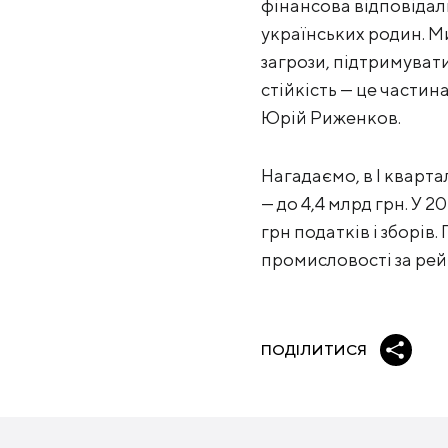
фінансова відповідаль
українських родин. М
загрози, підтримуват
стійкість — це частин
Юрій Риженков.
Нагадаємо, в I кварта
— до 4,4 млрд грн. У 2
грн податків і зборів
промисловості за рей
ПОДІЛИТИСЯ