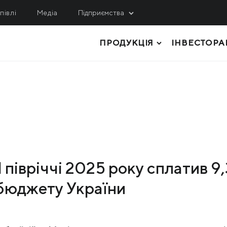
півлі
Медіа
Підприємства
ПРОДУКЦІЯ
ІНВЕСТОРА
ИДОБУВАННЯ
СЕРВІС, ІНЖИНІРИНГ
ЛОГІСТИКА
гулецький ГЗК
МРМЗ
внічний ГЗК
ТОВСТОЛИСТОВИЙ ПРОКАТ
КРМЗ
нтральний ГЗК
ТРУБИ І ПРОФІЛІ
Метінвест-Шіппінг
ited Coal Company
РУЛОННИЙ ПРОКАТ
Metinvest Digital
ЛИСТОВИЙ ПРОКАТ
Метінвест Бізнес Серві
I півріччі 2025 року сплатив 9
Метінвест Січсталь
СОРТОВИЙ ПРОКАТ
 бюджету України
СИРОВИНА ТА НАПІВФАБРИКАТИ
КОКСОХІМІЧНА ТА ІНША ПРОДУКЦІ