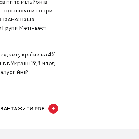
світи та мільйонів
и — працювати попри
 знаємо: наша
р Групи Метінвест
 бюджету країни на 4%
в в Україні 19,8 млрд
талургійній
АВАНТАЖИТИ PDF