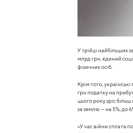
У трійці найбільших з
млрд грн, єдиний соціа
фізичних осіб.
Крім того, українські
грн податку на прибут
цього року зріс більш
за землю — на 5%, до 6
«У час війни сплата п