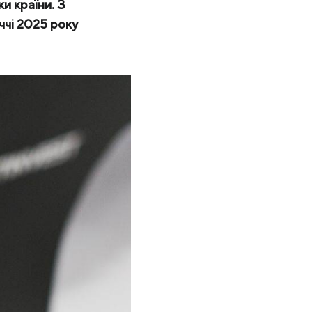
и країни. З
ччі 2025 року