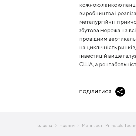
кожною ланкою ланцюж
виробництва і реаліза
металургійні і гірнич
збутова мережа на всі
провідним вертикальн
на циклічність ринків
інвестицій вище галуз
США, а рентабельніст
ПОДІЛИТИСЯ
Головна
Новини
Метінвест і Primetals Tec