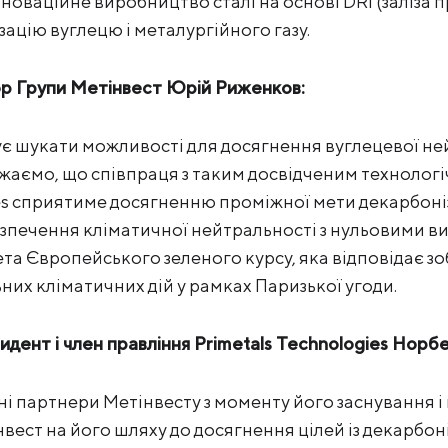
новаційне виробництво сталі на основі DRI (заліза 
ацію вуглецю і металургійного газу.
р Групи Метінвест Юрій Риженков:
є шукати можливості для досягнення вуглецевої не
ажаємо, що співпраця з таким досвідченим технологі
es сприятиме досягненню проміжної мети декарбоніза
езпечення кліматичної нейтральності з нульовими 
 мета Європейського зеленого курсу, яка відповідає з
них кліматичних дій у рамках Паризької угоди.
идент і член правління Primetals Technologies Нор
чні партнери Метінвесту з моменту його заснування 
ст на його шляху до досягнення цілей із декарбоніз