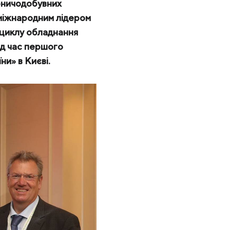
ірничодобувних
 міжнародним лідером
о циклу обладнання
ід час першого
ни» в Києві.