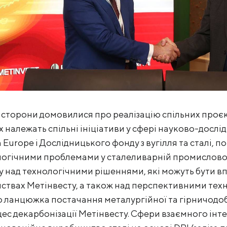
сторони домовилися про реалізацію спільних проєкт
их належать спільні ініціативи у сфері науково-дослі
Europe і Дослідницького фонду з вугілля та сталі, пов
логічними проблемами у сталеливарній промисловос
 над технологічними рішеннями, які можуть бути в
твах Метінвесту, а також над перспективними техн
 ланцюжка постачання металургійної та гірничодо
с декарбонізації Метінвесту. Сфери взаємного інте