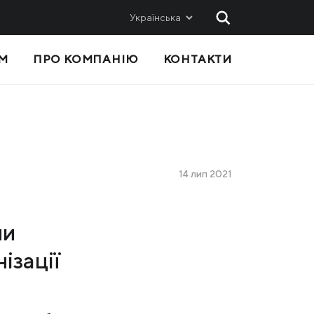
Українська
М
ПРО КОМПАНІЮ
КОНТАКТИ
 ТА
ПРОДАЖІ
Метінвест-СМЦ
Metinvest International SA
Metinvest Polska
14 лип 2021
с
ли
ізації
Я