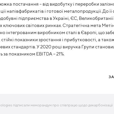
ка постачання – від видобутку і переробки залізної 
ції напівфабрикатів і готової металопродукції. До її
одобувні підприємства в Україні, ЄС, Великобританії
х ключових світових ринках. Стратегічна мета Метін
о інтегрованим виробником сталі в Європі, що заб
, стійкі показники зростання і прибутковості, а тако
евих стандартів. У 2020 році виручка Групи станови
ь за показником EBITDA – 21%.
З
hnologies підписали меморандум про співпрацю щодо декарбонізації