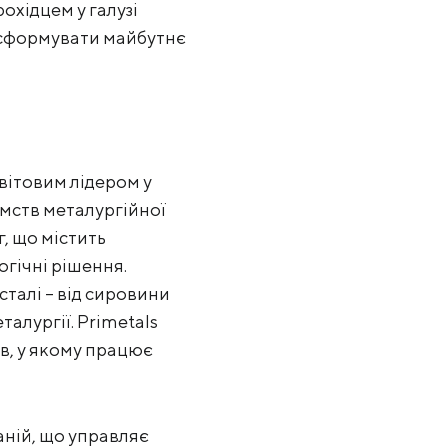
охідцем у галузі
 сформувати майбутнє
вітовим лідером у
ємств металургійної
, що містить
гічні рішення.
талі – від сировини
талургії. Primetals
ів, у якому працює
аній, що управляє