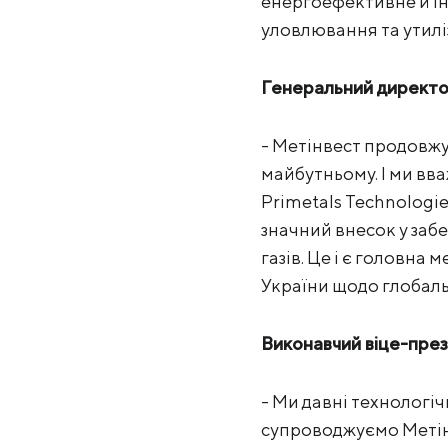
енергоефективне й ін
уловлювання та утиліз
Генеральний директо
- Метінвест продовжу
майбутньому. І ми вв
Primetals Technologi
значний внесок у заб
газів. Це і є головна
України щодо глобаль
Виконавчий віце-през
- Ми давні технологі
супроводжуємо Метінве