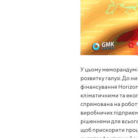
У цьому меморандумі 
розвитку галузі. До н
фінансування Horizon 
кліматичними та еко
спрямована на роботу
виробничих підприємс
рішеннями для всього
щоб прискорити проце