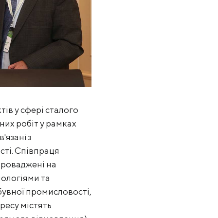
ів у сфері сталого
дних робіт у рамках
'язані з
ті. Співпраця
проваджені на
ологіями та
бувної промисловості,
ресу містять