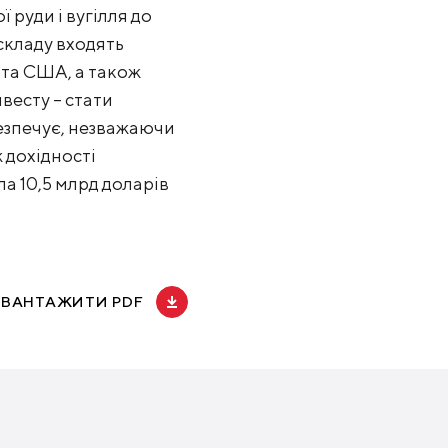
руди і вугілля до
 складу входять
 та США, а також
весту – стати
езпечує, незважаючи
ж дохідності
ла 10,5 млрд доларів
АВАНТАЖИТИ PDF
Новости