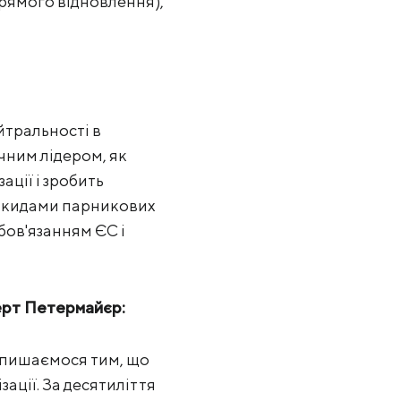
прямого відновлення),
йтральності в
чним лідером, як
ції і зробить
викидами парникових
обов'язанням ЄС і
берт Петермайєр:
і пишаємося тим, що
ації. За десятиліття