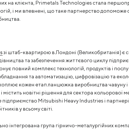
их на клієнта, Primetals Technologies стала першопр
гій, і ми впевнені, що таке партнерство допоможе
бництва.
s
зі штаб-квартирою в Лондоні (Великобританія) є с
будівництва та забезпечення життєвого циклу підпри
онує повний комплекс технологій, продуктів і послуг
бладнання та автоматизацію, цифровізацію та еколо
охоплює кожен етап ланцюжка виробництва чавуну і с
– і містить новітні рішення для сектора кольорової ме
е підприємство Mitsubishi Heavy Industries і партнер
тників у всьому світі.
ьно інтегрована група гірничо-металургійних комп