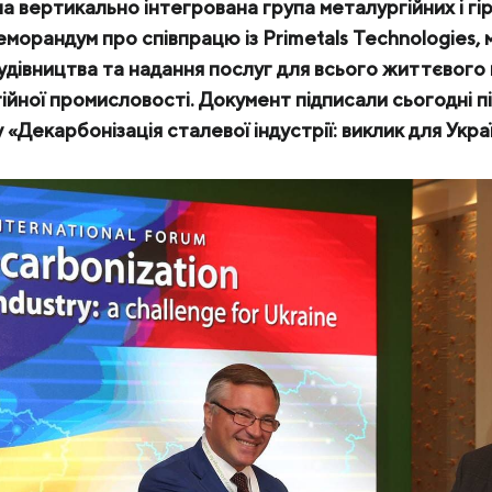
а вертикально інтегрована група металургійних і г
еморандум про співпрацю із Primetals Technologies,
КЕЙСИ
 будівництва та надання послуг для всього життєвог
ійної промисловості. Документ підписали сьогодні п
ПОСЛУГИ ТА РІШЕННЯ
Декарбонізація сталевої індустрії: виклик для Украї
СКАЧАТИ КАТАЛОГИ