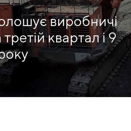
голошує виробничі
КЕЙСИ
ПОСЛУГИ ТА РІШЕННЯ
 третій квартал і 9
СКАЧАТИ КАТАЛОГИ
 року