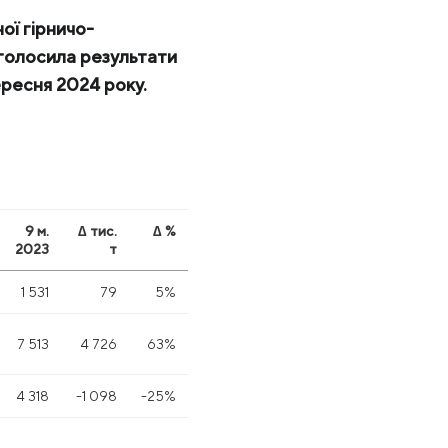
ої гірничо-
оголосила результати
ересня 2024 року.
9 м.
∆ тис.
∆ %
2023
т
1 531
79
5%
7 513
4 726
63%
4 318
-1 098
-25%