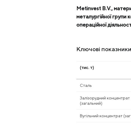
Metinvest B.V., матер
металургійної групи к
операційної діяльност
Ключові показник
(тис. т)
Сталь
Залізорудний концентрат
(загальний)
Вугільний концентрат (за