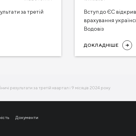
льтати за третій
Вступ до ЄС відкрив
врахування українс
Водовіз
ДОКЛАДНІШЕ
ичі результати за третій квартал і 9 місяців 2024 року
ність
Документи