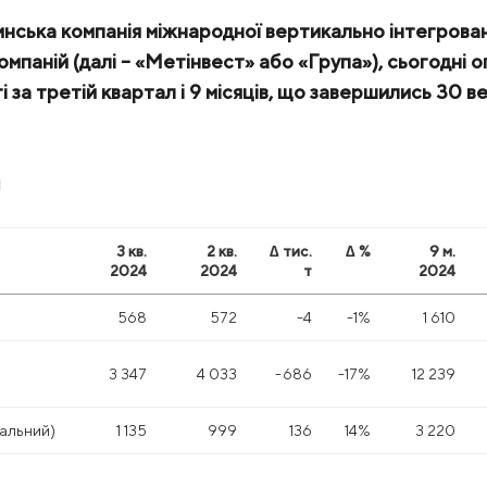
инська компанія міжнародної вертикально інтегрован
омпаній (далі – «Метінвест» або «Група»), сьогодні 
і за третій квартал і 9 місяців, що завершились 30 в
и
3 кв.
2 кв.
∆ тис.
∆ %
9 м.
2024
2024
т
2024
568
572
-4
-1%
1 610
3 347
4 033
-686
-17%
12 239
гальний)
1 135
999
136
14%
3 220