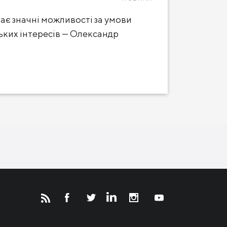
ає значні можливості за умови
ьких інтересів — Олександр
Новости
Инвесторам
СМИ о нас