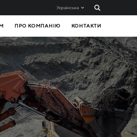
Українська
М
ПРО КОМПАНІЮ
КОНТАКТИ
 ТА
ПРОДАЖІ
Метінвест-СМЦ
Metinvest International SA
Metinvest Polska
с
Я