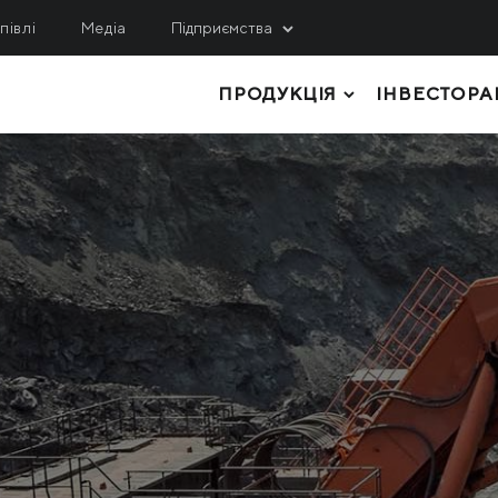
півлі
Медіа
Підприємства
ПРОДУКЦІЯ
ІНВЕСТОРА
ИДОБУВАННЯ
СЕРВІС, ІНЖИНІРИНГ
ЛОГІСТИКА
гулецький ГЗК
МРМЗ
внічний ГЗК
ТОВСТОЛИСТОВИЙ ПРОКАТ
КРМЗ
нтральний ГЗК
ТРУБИ І ПРОФІЛІ
Метінвест-Шіппінг
ited Coal Company
РУЛОННИЙ ПРОКАТ
Metinvest Digital
ЛИСТОВИЙ ПРОКАТ
Метінвест Бізнес Серві
Метінвест Січсталь
СОРТОВИЙ ПРОКАТ
СИРОВИНА ТА НАПІВФАБРИКАТИ
КОКСОХІМІЧНА ТА ІНША ПРОДУКЦІ