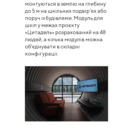
монтуються в землю на глибину
до 5 м на шкільних подвір’ях або
поруч із будівлями. Модуль для
шкіл у межах проєкту
«Цитадель» розрахований на 48
людей, а кілька модулів можна
об'єднувати в складні
конфігурації.