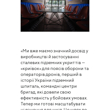
«Ми вже маємо значний досвід у
виробництві й застосуванні
сталевих підземних укриттів —
«криївок» для поясів оборони та
операторів дронів, перший в
історії України підземний
шпиталь, командні центри
бригад, які довели свою
ефективність у бойових умовах.
Тепер ми готові масштабувати
ці рішення для шкіл. Це шлях до