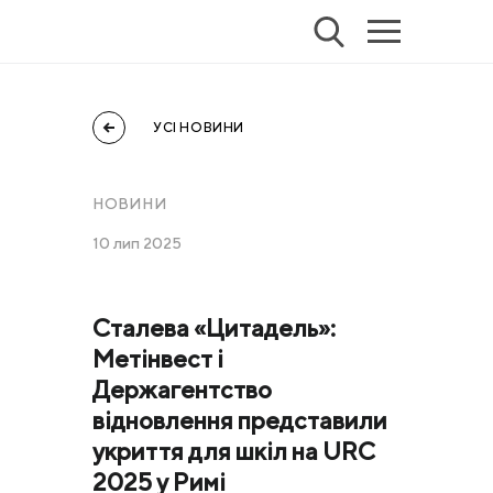
УСІ НОВИНИ
НОВИНИ
10 лип 2025
Сталева «Цитадель»:
Метінвест і
Держагентство
відновлення представили
укриття для шкіл на URC
2025 у Римі