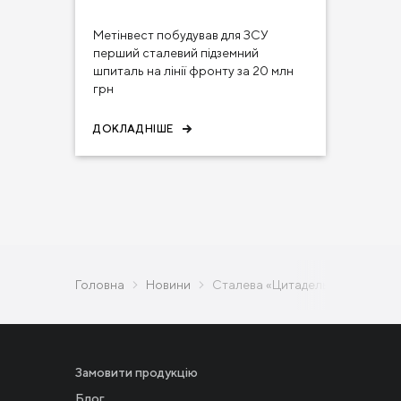
Метінвест побудував для ЗСУ
перший сталевий підземний
шпиталь на лінії фронту за 20 млн
грн
ДОКЛАДНІШЕ
Головна
Новини
Сталева «Цитадель»: Метінвест
Замовити продукцію
Блог