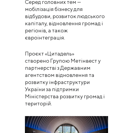
Серед головних тем —
мобілізація бізнесу для
відбудови, розвиток людського
капіталу, відновлення громад і
регіонів, а також
євроінтеграція.
Проєкт «Цитадель»
створено Групою Метінвест у
партнерстві з Державним
агентством відновлення та
розвитку інфраструктури
України за підтримки
Міністерства розвитку громад і
територій.