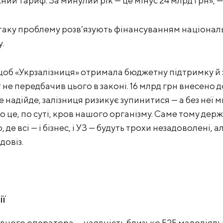
ий тариф. За минулий рік — це мінус 24 млрд грн», —
таку проблему розв’язують фінансуванням націонал
у.
 щоб «Укрзалізниця» отримала бюджетну підтримку й
не передбачив цього в законі. 16 млрд грн внесено д
надійде, залізниця ризикує зупинитися — а без неї 
о це, по суті, кров нашого організму. Саме тому дер
де всі — і бізнес, і УЗ — будуть трохи незадоволені, а
овіз.
ії
вного оператора — наявність близько 525 малодіял