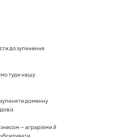
сти до зупинення
ємо туди нашу
 зупиняти доменну
довіз.
ізнесом — аграріями й
субсидувати