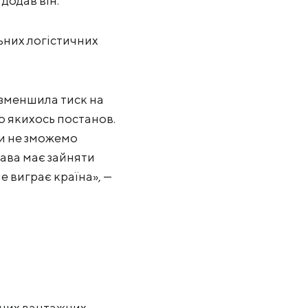
 додав він.
ьних логістичних
 зменшила тиск на
о якихось постанов.
ми не зможемо
жава має зайняти
ле виграє країна», —
ьних вантажних