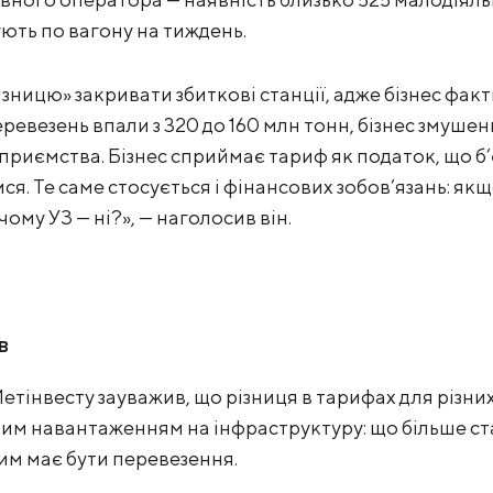
ують по вагону на тиждень.
ницю» закривати збиткові станції, адже бізнес факт
еревезень впали з 320 до 160 млн тонн, бізнес змуше
приємства. Бізнес сприймає тариф як податок, що б’
я. Те саме стосується і фінансових зобов’язань: якщ
чому УЗ — ні?», — наголосив він.
в
етінвесту зауважив, що різниця в тарифах для різни
м навантаженням на інфраструктуру: що більше стан
им має бути перевезення.