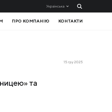
Українська
М
ПРО КОМПАНІЮ
КОНТАКТИ
 ТА
ПРОДАЖІ
Метінвест-СМЦ
Metinvest International SA
Metinvest Polska
15 гру 2025
с
зницею» та
Я