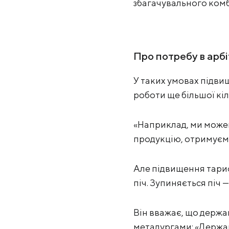
збагачувального комбі
Про потребу в арбі
У таких умовах підви
роботи ще більшої кі
«Наприклад, ми можем
продукцію, отримуємо
Але підвищення тариф
піч. Зупиняється піч 
Він вважає, що держа
металургами: «Держав