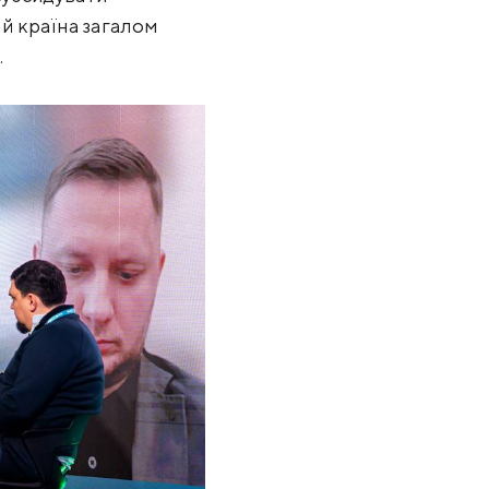
 й країна загалом
.