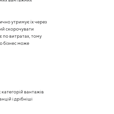
ично утримує їх через
ний скорочувати
є по витратах, тому
о бізнес може
х категорій вантажів
цій і дрібніші