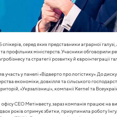
5 спікерів, серед яких представники аграрної галузі,
 та профільних міністерств. Учасники обговорили ре
гробізнесу та стратегії розвитку й євроінтеграції гал
в участь у панелі «Відверто про логістику». До диск
рства економіки, довкілля та сільського господарст
риторій, «Укрзалізниці», компанії Kernel та Всеукраї
 офісу CEO Метінвесту, зараз компанія працює на ви
двох років отримує збитки, призупинила роботу Інг