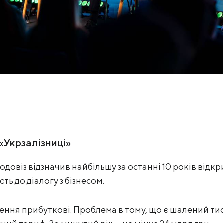
«Укрзалізниці»
довіз відзначив найбільшу за останні 10 років відк
ть до діалогу з бізнесом.
зення прибуткові. Проблема в тому, що є шалений ти