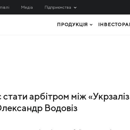
півлі
Медіа
Підприємства
ПРОДУКЦІЯ
ІНВЕСТОРА
ИДОБУВАННЯ
СЕРВІС, ІНЖИНІРИНГ
ЛОГІСТИКА
гулецький ГЗК
МРМЗ
внічний ГЗК
ТОВСТОЛИСТОВИЙ ПРОКАТ
КРМЗ
нтральний ГЗК
ТРУБИ І ПРОФІЛІ
Метінвест-Шіппінг
ited Coal Company
РУЛОННИЙ ПРОКАТ
Metinvest Digital
ЛИСТОВИЙ ПРОКАТ
Метінвест Бізнес Серві
 стати арбітром між «Укрзалі
Метінвест Січсталь
СОРТОВИЙ ПРОКАТ
Олександр Водовіз
СИРОВИНА ТА НАПІВФАБРИКАТИ
КОКСОХІМІЧНА ТА ІНША ПРОДУКЦІ