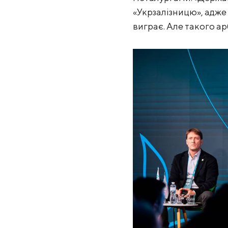
«Укрзалізницю», адже
виграє. Але такого арб