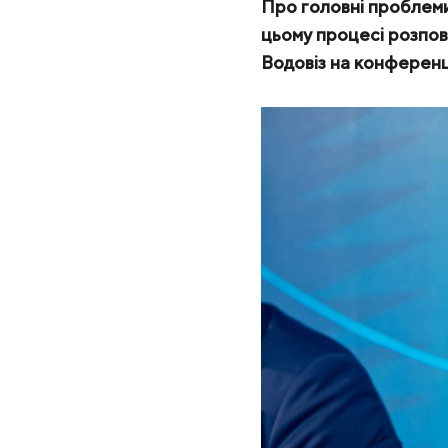
МК «Запоріжсталь» СП
Про головні проблеми
цьому процесі розпов
Надіслати запит
Метінвест-Ресурс
Водовіз на конференці
Юністіл
Каметсталь
Metinvest Tubular Iași