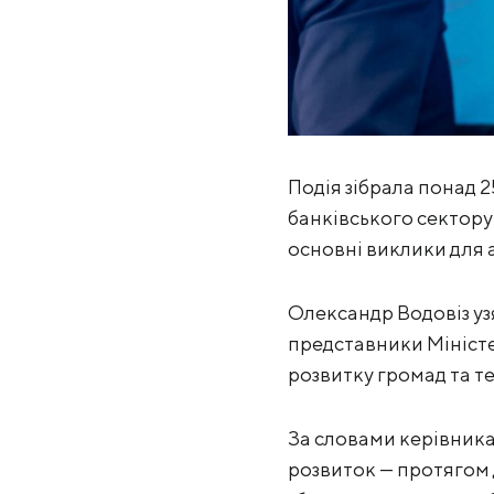
Подія зібрала понад 2
банківського сектору
основні виклики для а
Олександр Водовіз узя
представники Міністе
розвитку громад та те
За словами керівника
розвиток — протягом 