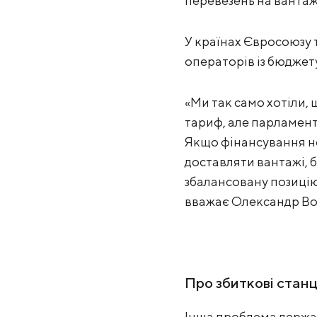
перевезень на вантажн
У країнах Євросоюзу 
операторів із бюджет
«Ми так само хотіли,
тариф, але парламент 
Якщо фінансування не 
доставляти вантажі, б
збалансовану позицію, 
вважає Олександр Вод
Про збиткові станц
Інша проблема держа