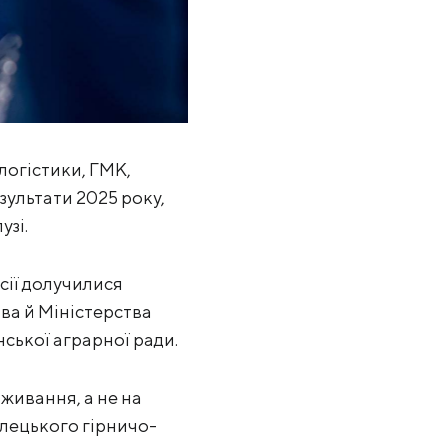
 логістики, ГМК,
зультати 2025 року,
узі.
усії долучилися
ва й Міністерства
нської аграрної ради.
живання, а не на
улецького гірничо-