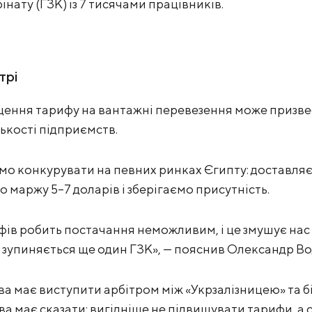
нату (ГЗК) із 7 тисячами працівників.
трі
щення тарифу на вантажні перевезення може призве
лькості підприємств.
о конкурувати на певних ринках Єгипту: доставля
 маржу 5–7 доларів і зберігаємо присутність.
ів робить постачання неможливим, і це змушує нас
— зупиняється ще один ГЗК», — пояснив Олександр Во
ва має виступити арбітром між «Укрзалізницею» та б
а має сказати: вигідніше не підвищувати тарифи, а 