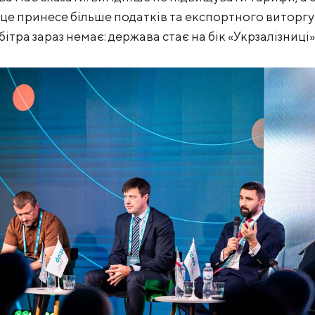
 це принесе більше податків та експортного виторгу
ітра зараз немає: держава стає на бік «Укрзалізниці»