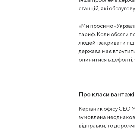
станцій, які обслугов
«Ми просимо «Укрзаліз
тариф. Коли обсяги п
людей і закривати під
держава має втрутитис
опинитися в дефолті, 
Про класи вантажі
Керівник офісу СEO М
зумовлена неоднакови
відправки, то дорожч